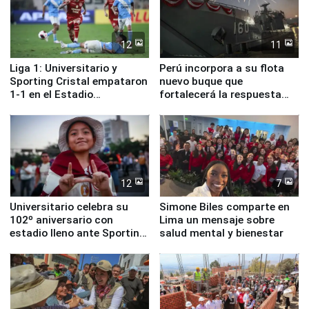
12
11
Liga 1: Universitario y
Perú incorpora a su flota
Sporting Cristal empataron
nuevo buque que
1-1 en el Estadio
fortalecerá la respuesta
Monumental
ante el fenómeno El Niño
12
7
Universitario celebra su
Simone Biles comparte en
102º aniversario con
Lima un mensaje sobre
estadio lleno ante Sporting
salud mental y bienestar
Cristal