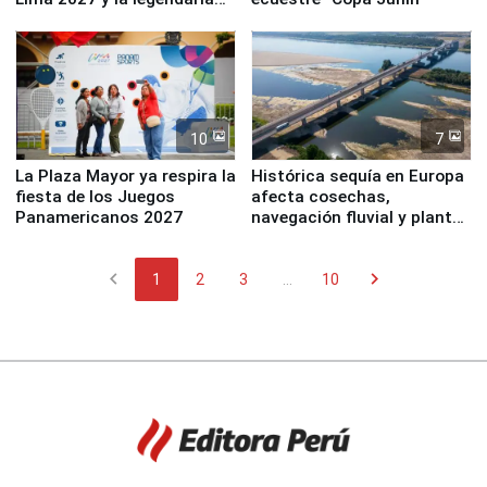
Simone Biles
10
7
La Plaza Mayor ya respira la
Histórica sequía en Europa
fiesta de los Juegos
afecta cosechas,
Panamericanos 2027
navegación fluvial y plantas
nucleares
chevron_left
chevron_right
1
2
3
...
10