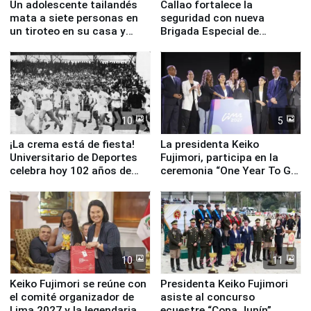
Un adolescente tailandés
Callao fortalece la
mata a siete personas en
seguridad con nueva
un tiroteo en su casa y
Brigada Especial de
escuela
Turismo y moderno
equipamiento para
Serenazgo
10
5
¡La crema está de fiesta!
La presidenta Keiko
Universitario de Deportes
Fujimori, participa en la
celebra hoy 102 años de
ceremonia “One Year To Go
fundación
de Lima 2027”
10
11
Keiko Fujimori se reúne con
Presidenta Keiko Fujimori
el comité organizador de
asiste al concurso
Lima 2027 y la legendaria
ecuestre “Copa Junín”