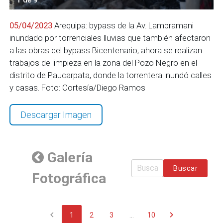
05/04/2023
Arequipa: bypass de la Av. Lambramani
inundado por torrenciales lluvias que también afectaron
a las obras del bypass Bicentenario, ahora se realizan
trabajos de limpieza en la zona del Pozo Negro en el
distrito de Paucarpata, donde la torrentera inundó calles
y casas. Foto: Cortesía/Diego Ramos
Descargar Imagen
Galería
Buscar
Fotográfica
chevron_left
chevron_right
1
2
3
...
10