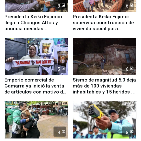
8
6
Presidenta Keiko Fujimori
Presidenta Keiko Fujimori
llega a Chongos Altos y
supervisa construcción de
anuncia medidas
vivienda social para
inmediatas en vivienda,
familias afectadas por
educación, salud y empleo
sismo en Junín
5
6
Emporio comercial de
Sismo de magnitud 5.0 deja
Gamarra ya inició la venta
más de 100 viviendas
de artículos con motivo de
inhabitables y 15 heridos en
la visita del papa León XIV
Junín
4
8