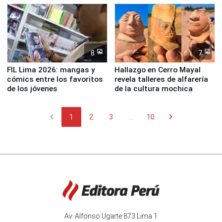
8
7
FIL Lima 2026: mangas y
Hallazgo en Cerro Mayal
cómics entre los favoritos
revela talleres de alfarería
de los jóvenes
de la cultura mochica
chevron_left
chevron_right
1
2
3
...
10
Av. Alfonso Ugarte 873 Lima 1