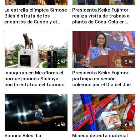
La estrella olímpica Simone
Presidenta Keiko Fujimori
Biles disfruta de los
realiza visita de trabajo a
encantos de Cusco y el
planta de Coca-Cola en
Valle Sagrado
Pucusana
12
5
Inauguran en Miraflores el
Presidenta Keiko Fujimori
parque japonés Shibuya
participa en sesión
con la estatua del famoso
solemne por el Día del Juez
perro Hachiko
y la Jueza
14
6
Simone Biles: La
Minedu detecta material