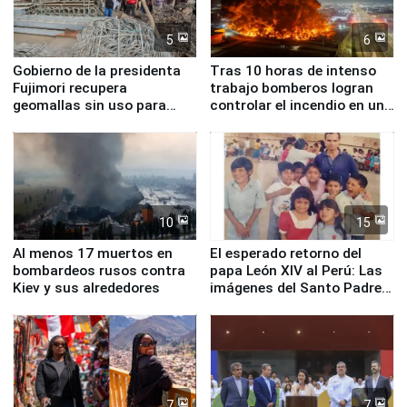
5
6
Gobierno de la presidenta
Tras 10 horas de intenso
Fujimori recupera
trabajo bomberos logran
geomallas sin uso para
controlar el incendio en una
proteger Santa Eulalia ante
planta química de Santiago
Fenómeno El Niño
de Chile
10
15
Al menos 17 muertos en
El esperado retorno del
bombardeos rusos contra
papa León XIV al Perú: Las
Kiev y sus alrededores
imágenes del Santo Padre
en su labor pastoral en
nuestro país
7
7