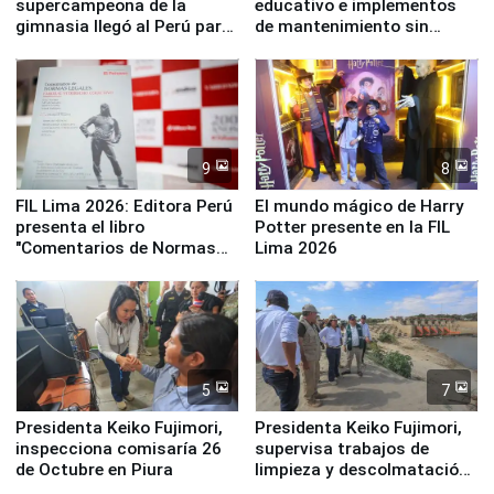
supercampeona de la
educativo e implementos
gimnasia llegó al Perú para
de mantenimiento sin
empezar cuenta regresiva a
distribuir en almacenes de
Panamericanos Lima 2027
la UGEL 2
9
8
FIL Lima 2026: Editora Perú
El mundo mágico de Harry
presenta el libro
Potter presente en la FIL
"Comentarios de Normas
Lima 2026
Legales: Laboral Vl .
Derecho Colectivo"
5
7
Presidenta Keiko Fujimori,
Presidenta Keiko Fujimori,
inspecciona comisaría 26
supervisa trabajos de
de Octubre en Piura
limpieza y descolmatación
en río Piura