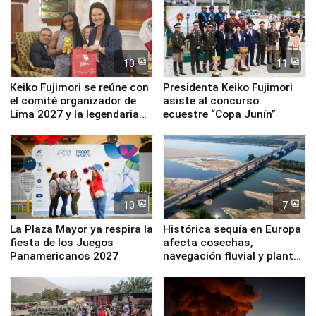
10
11
Keiko Fujimori se reúne con
Presidenta Keiko Fujimori
el comité organizador de
asiste al concurso
Lima 2027 y la legendaria
ecuestre “Copa Junín”
Simone Biles
10
7
La Plaza Mayor ya respira la
Histórica sequía en Europa
fiesta de los Juegos
afecta cosechas,
Panamericanos 2027
navegación fluvial y plantas
nucleares