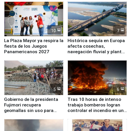
10
7
La Plaza Mayor ya respira la
Histórica sequía en Europa
fiesta de los Juegos
afecta cosechas,
Panamericanos 2027
navegación fluvial y plantas
nucleares
5
6
Gobierno de la presidenta
Tras 10 horas de intenso
Fujimori recupera
trabajo bomberos logran
geomallas sin uso para
controlar el incendio en una
proteger Santa Eulalia ante
planta química de Santiago
Fenómeno El Niño
de Chile