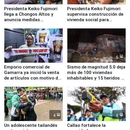
Presidenta Keiko Fujimori
Presidenta Keiko Fujimori
llega a Chongos Altos y
supervisa construcción de
anuncia medidas
vivienda social para
inmediatas en vivienda,
familias afectadas por
educación, salud y empleo
sismo en Junín
5
6
Emporio comercial de
Sismo de magnitud 5.0 deja
Gamarra ya inició la venta
más de 100 viviendas
de artículos con motivo de
inhabitables y 15 heridos en
la visita del papa León XIV
Junín
4
8
Un adolescente tailandés
Callao fortalece la