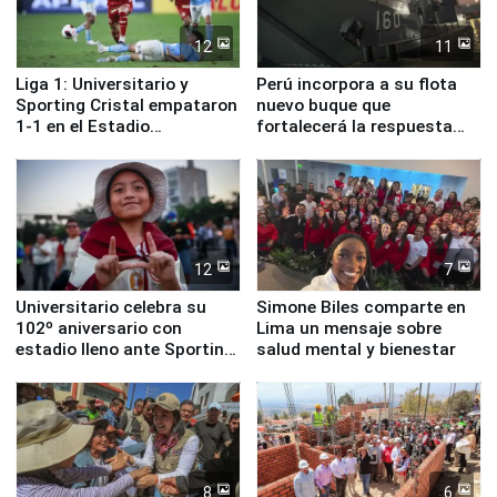
12
11
Liga 1: Universitario y
Perú incorpora a su flota
Sporting Cristal empataron
nuevo buque que
1-1 en el Estadio
fortalecerá la respuesta
Monumental
ante el fenómeno El Niño
12
7
Universitario celebra su
Simone Biles comparte en
102º aniversario con
Lima un mensaje sobre
estadio lleno ante Sporting
salud mental y bienestar
Cristal
8
6