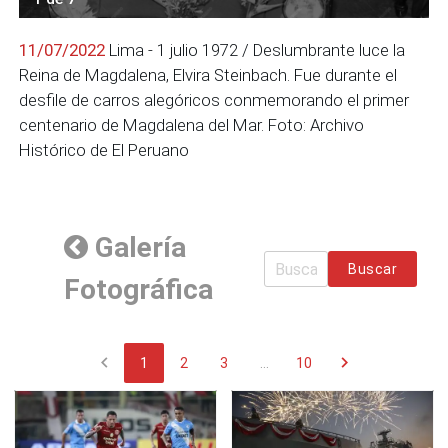
11/07/2022
Lima - 1 julio 1972 / Deslumbrante luce la
Reina de Magdalena, Elvira Steinbach. Fue durante el
desfile de carros alegóricos conmemorando el primer
centenario de Magdalena del Mar. Foto: Archivo
Histórico de El Peruano
Galería
Buscar
Fotográfica
chevron_left
chevron_right
1
2
3
...
10