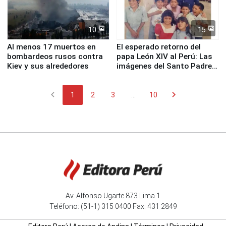
10
15
Al menos 17 muertos en
El esperado retorno del
bombardeos rusos contra
papa León XIV al Perú: Las
Kiev y sus alrededores
imágenes del Santo Padre
en su labor pastoral en
nuestro país
chevron_left
chevron_right
1
2
3
...
10
Av. Alfonso Ugarte 873 Lima 1
Teléfono: (51-1) 315 0400 Fax: 431 2849