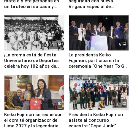
mata a siete personas en
seguridad con nueva
un tiroteo en su casa y
Brigada Especial de
escuela
Turismo y moderno
equipamiento para
Serenazgo
10
5
¡La crema está de fiesta!
La presidenta Keiko
Universitario de Deportes
Fujimori, participa en la
celebra hoy 102 años de
ceremonia “One Year To Go
fundación
de Lima 2027”
10
11
Keiko Fujimori se reúne con
Presidenta Keiko Fujimori
el comité organizador de
asiste al concurso
Lima 2027 y la legendaria
ecuestre “Copa Junín”
Simone Biles