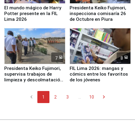
El mundo mágico de Harry
Presidenta Keiko Fujimori,
Potter presente en la FIL
inspecciona comisaría 26
Lima 2026
de Octubre en Piura
7
8
Presidenta Keiko Fujimori,
FIL Lima 2026: mangas y
supervisa trabajos de
cómics entre los favoritos
limpieza y descolmatación
de los jóvenes
en río Piura
chevron_left
chevron_right
1
2
3
...
10