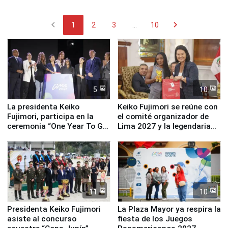
chevron_left
chevron_right
1
2
3
...
10
5
10
La presidenta Keiko
Keiko Fujimori se reúne con
Fujimori, participa en la
el comité organizador de
ceremonia “One Year To Go
Lima 2027 y la legendaria
de Lima 2027”
Simone Biles
11
10
Presidenta Keiko Fujimori
La Plaza Mayor ya respira la
asiste al concurso
fiesta de los Juegos