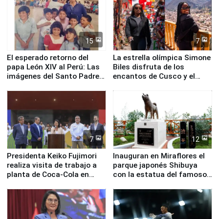
15
7
El esperado retorno del
La estrella olímpica Simone
papa León XIV al Perú: Las
Biles disfruta de los
imágenes del Santo Padre
encantos de Cusco y el
en su labor pastoral en
Valle Sagrado
nuestro país
7
12
Presidenta Keiko Fujimori
Inauguran en Miraflores el
realiza visita de trabajo a
parque japonés Shibuya
planta de Coca-Cola en
con la estatua del famoso
Pucusana
perro Hachiko