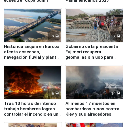
ecuestre “Copa Junín”
Panamericanos 2027
7
5
Histórica sequía en Europa
Gobierno de la presidenta
afecta cosechas,
Fujimori recupera
navegación fluvial y plantas
geomallas sin uso para
nucleares
proteger Santa Eulalia ante
Fenómeno El Niño
6
10
Tras 10 horas de intenso
Al menos 17 muertos en
trabajo bomberos logran
bombardeos rusos contra
controlar el incendio en una
Kiev y sus alrededores
planta química de Santiago
de Chile