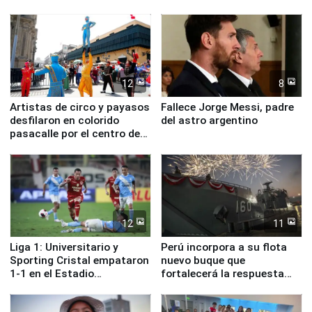
ministros de Estado
12
8
Artistas de circo y payasos
Fallece Jorge Messi, padre
desfilaron en colorido
del astro argentino
pasacalle por el centro de
Lima
12
11
Liga 1: Universitario y
Perú incorpora a su flota
Sporting Cristal empataron
nuevo buque que
1-1 en el Estadio
fortalecerá la respuesta
Monumental
ante el fenómeno El Niño