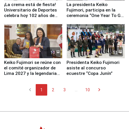
¡La crema está de fiesta!
La presidenta Keiko
Universitario de Deportes
Fujimori, participa en la
celebra hoy 102 años de
ceremonia “One Year To Go
fundación
de Lima 2027”
10
11
Keiko Fujimori se reúne con
Presidenta Keiko Fujimori
el comité organizador de
asiste al concurso
Lima 2027 y la legendaria
ecuestre “Copa Junín”
Simone Biles
chevron_left
chevron_right
1
2
3
...
10