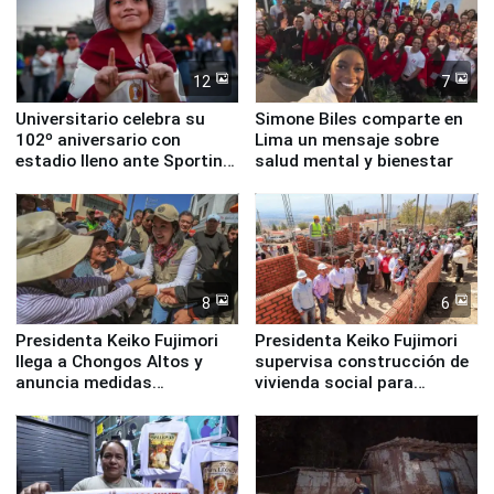
12
7
Universitario celebra su
Simone Biles comparte en
102º aniversario con
Lima un mensaje sobre
estadio lleno ante Sporting
salud mental y bienestar
Cristal
8
6
Presidenta Keiko Fujimori
Presidenta Keiko Fujimori
llega a Chongos Altos y
supervisa construcción de
anuncia medidas
vivienda social para
inmediatas en vivienda,
familias afectadas por
educación, salud y empleo
sismo en Junín