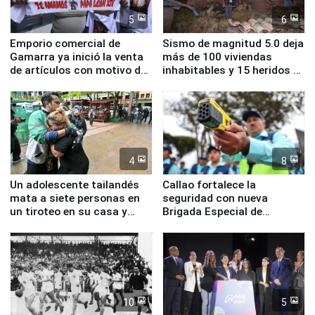
5
6
Emporio comercial de
Sismo de magnitud 5.0 deja
Gamarra ya inició la venta
más de 100 viviendas
de artículos con motivo de
inhabitables y 15 heridos en
la visita del papa León XIV
Junín
4
8
Un adolescente tailandés
Callao fortalece la
mata a siete personas en
seguridad con nueva
un tiroteo en su casa y
Brigada Especial de
escuela
Turismo y moderno
equipamiento para
Serenazgo
10
5