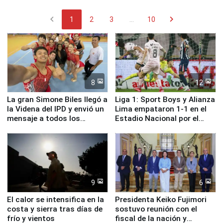
chevron_left
chevron_right
1
2
3
...
10
8
12
La gran Simone Biles llegó a
Liga 1: Sport Boys y Alianza
la Videna del IPD y envió un
Lima empataron 1-1 en el
mensaje a todos los
Estadio Nacional por el
deportistas del Perú
Torneo Clausura
9
6
El calor se intensifica en la
Presidenta Keiko Fujimori
costa y sierra tras días de
sostuvo reunión con el
frío y vientos
fiscal de la nación y