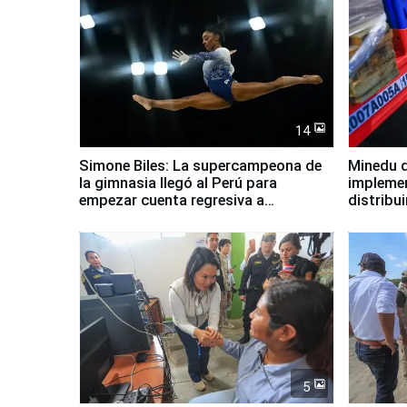
14
Simone Biles: La supercampeona de
Minedu d
la gimnasia llegó al Perú para
impleme
empezar cuenta regresiva a
distribu
Panamericanos Lima 2027
5