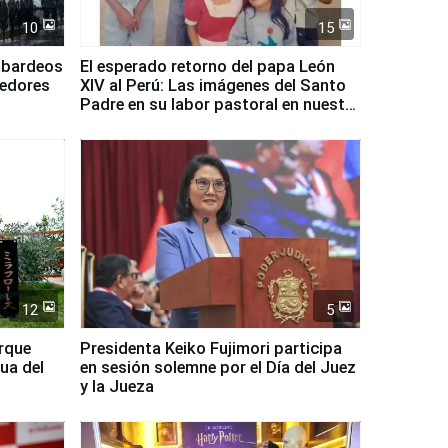
10
15
mbardeos
El esperado retorno del papa León
dedores
XIV al Perú: Las imágenes del Santo
Padre en su labor pastoral en nuestro
país
12
5
arque
Presidenta Keiko Fujimori participa
ua del
en sesión solemne por el Día del Juez
y la Jueza