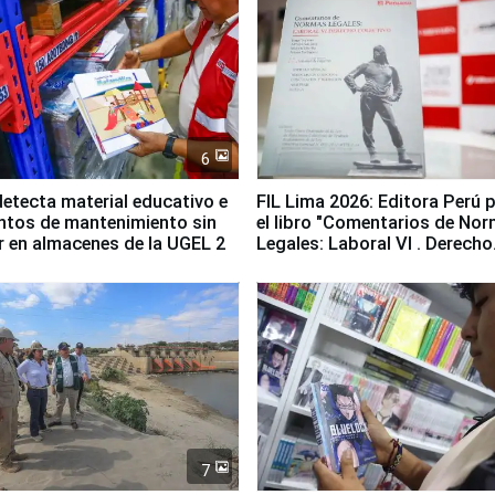
6
etecta material educativo e
FIL Lima 2026: Editora Perú 
ntos de mantenimiento sin
el libro "Comentarios de No
ir en almacenes de la UGEL 2
Legales: Laboral Vl . Derecho
Colectivo"
7