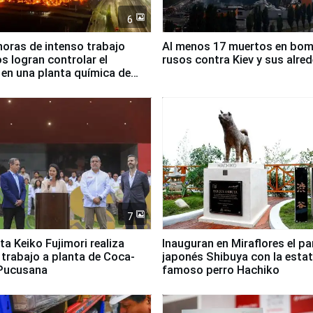
6
horas de intenso trabajo
Al menos 17 muertos en bo
 logran controlar el
rusos contra Kiev y sus alre
 en una planta química de
 de Chile
7
ta Keiko Fujimori realiza
Inauguran en Miraflores el p
e trabajo a planta de Coca-
japonés Shibuya con la estat
 Pucusana
famoso perro Hachiko