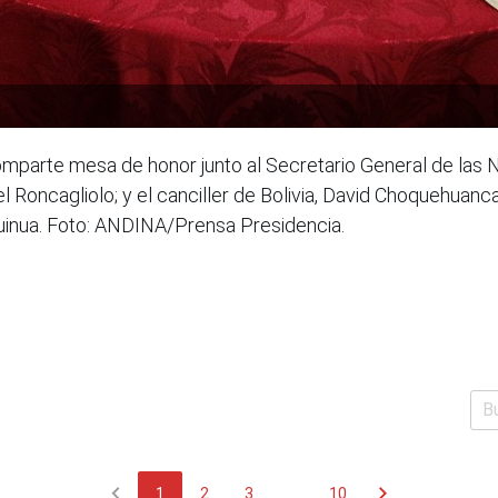
parte mesa de honor junto al Secretario General de las N
ael Roncagliolo; y el canciller de Bolivia, David Choquehuan
 Quinua. Foto: ANDINA/Prensa Presidencia.
chevron_left
chevron_right
1
2
3
...
10