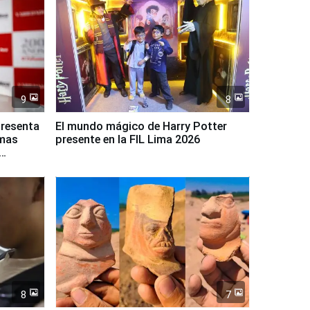
9
8
presenta
El mundo mágico de Harry Potter
rmas
presente en la FIL Lima 2026
8
7