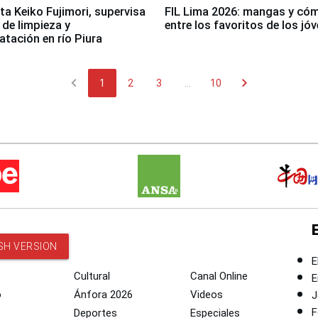
ta Keiko Fujimori, supervisa
FIL Lima 2026: mangas y có
 de limpieza y
entre los favoritos de los jó
tación en río Piura
chevron_left
chevron_right
1
2
3
...
10
SH VERSION
E
Cultural
Canal Online
E
o
Ánfora 2026
Videos
J
F
Deportes
Especiales