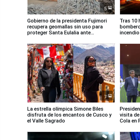
5
Gobierno de la presidenta Fujimori
Tras 10 
recupera geomallas sin uso para
bomberos
proteger Santa Eulalia ante
incendio
Fenómeno El Niño
Santiago
7
La estrella olímpica Simone Biles
Presiden
disfruta de los encantos de Cusco y
visita d
el Valle Sagrado
Cola en