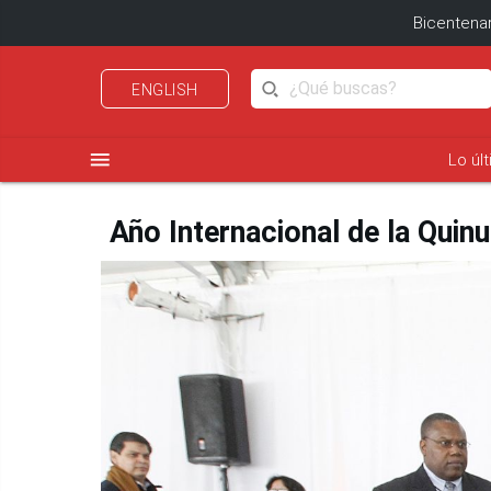
Bicentenar
ENGLISH
menu
Lo úl
Año Internacional de la Quin