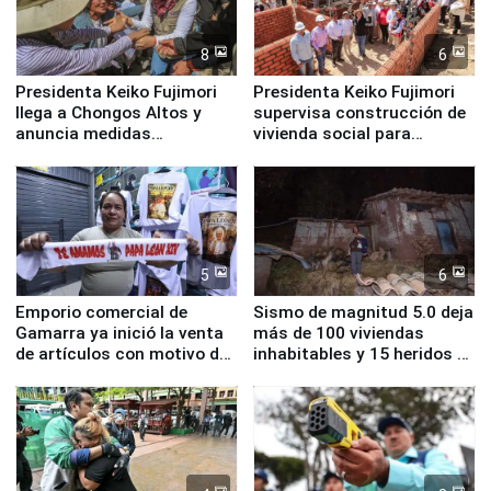
8
6
Presidenta Keiko Fujimori
Presidenta Keiko Fujimori
llega a Chongos Altos y
supervisa construcción de
anuncia medidas
vivienda social para
inmediatas en vivienda,
familias afectadas por
educación, salud y empleo
sismo en Junín
5
6
Emporio comercial de
Sismo de magnitud 5.0 deja
Gamarra ya inició la venta
más de 100 viviendas
de artículos con motivo de
inhabitables y 15 heridos en
la visita del papa León XIV
Junín