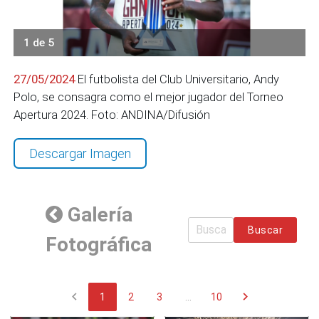
1 de 5
27/05/2024
El futbolista del Club Universitario, Andy
Polo, se consagra como el mejor jugador del Torneo
Apertura 2024. Foto: ANDINA/Difusión
Descargar Imagen
Galería
Buscar
Fotográfica
chevron_left
chevron_right
1
2
3
...
10