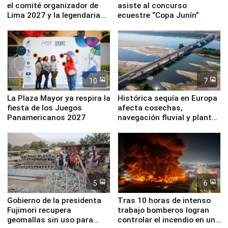
el comité organizador de
asiste al concurso
Lima 2027 y la legendaria
ecuestre “Copa Junín”
Simone Biles
10
7
La Plaza Mayor ya respira la
Histórica sequía en Europa
fiesta de los Juegos
afecta cosechas,
Panamericanos 2027
navegación fluvial y plantas
nucleares
5
6
Gobierno de la presidenta
Tras 10 horas de intenso
Fujimori recupera
trabajo bomberos logran
geomallas sin uso para
controlar el incendio en una