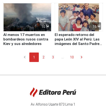
proteger Santa Eulalia ante
planta química de Santiago
Fenómeno El Niño
de Chile
10
15
Al menos 17 muertos en
El esperado retorno del
bombardeos rusos contra
papa León XIV al Perú: Las
Kiev y sus alrededores
imágenes del Santo Padre
en su labor pastoral en
nuestro país
chevron_left
chevron_right
1
2
3
...
10
Av. Alfonso Ugarte 873 Lima 1