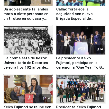
4
8
Un adolescente tailandés
Callao fortalece la
mata a siete personas en
seguridad con nueva
un tiroteo en su casa y
Brigada Especial de
escuela
Turismo y moderno
equipamiento para
Serenazgo
10
5
¡La crema está de fiesta!
La presidenta Keiko
Universitario de Deportes
Fujimori, participa en la
celebra hoy 102 años de
ceremonia “One Year To Go
fundación
de Lima 2027”
10
11
Keiko Fujimori se reúne con
Presidenta Keiko Fujimori