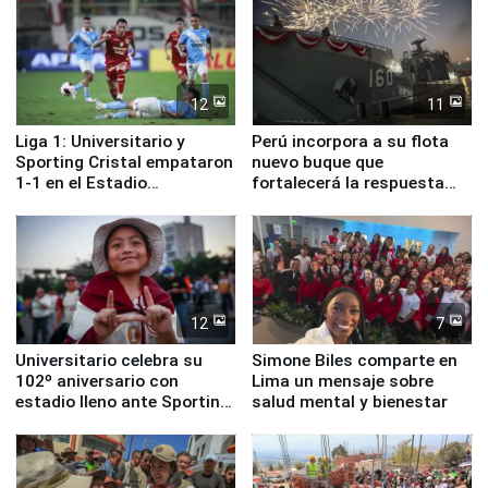
12
11
Liga 1: Universitario y
Perú incorpora a su flota
Sporting Cristal empataron
nuevo buque que
1-1 en el Estadio
fortalecerá la respuesta
Monumental
ante el fenómeno El Niño
12
7
Universitario celebra su
Simone Biles comparte en
102º aniversario con
Lima un mensaje sobre
estadio lleno ante Sporting
salud mental y bienestar
Cristal