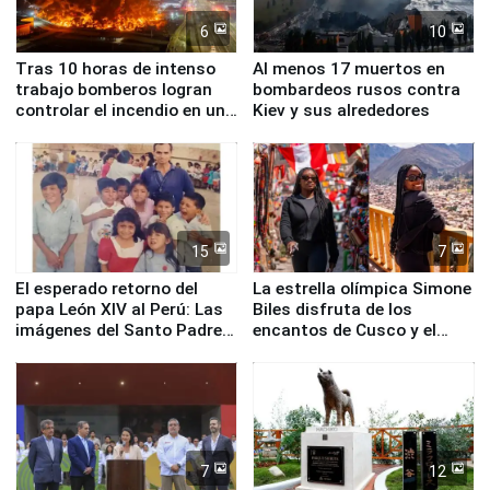
6
10
Tras 10 horas de intenso
Al menos 17 muertos en
trabajo bomberos logran
bombardeos rusos contra
controlar el incendio en una
Kiev y sus alrededores
planta química de Santiago
de Chile
15
7
El esperado retorno del
La estrella olímpica Simone
papa León XIV al Perú: Las
Biles disfruta de los
imágenes del Santo Padre
encantos de Cusco y el
en su labor pastoral en
Valle Sagrado
nuestro país
7
12