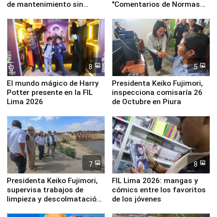
de mantenimiento sin
"Comentarios de Normas
distribuir en almacenes de
Legales: Laboral Vl .
la UGEL 2
Derecho Colectivo"
8
5
El mundo mágico de Harry
Presidenta Keiko Fujimori,
Potter presente en la FIL
inspecciona comisaría 26
Lima 2026
de Octubre en Piura
7
8
Presidenta Keiko Fujimori,
FIL Lima 2026: mangas y
supervisa trabajos de
cómics entre los favoritos
limpieza y descolmatación
de los jóvenes
en río Piura