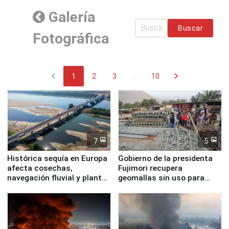
Galería
Buscar
Fotográfica
chevron_left
chevron_right
1
2
3
...
10
7
5
Histórica sequía en Europa
Gobierno de la presidenta
afecta cosechas,
Fujimori recupera
navegación fluvial y plantas
geomallas sin uso para
nucleares
proteger Santa Eulalia ante
Fenómeno El Niño