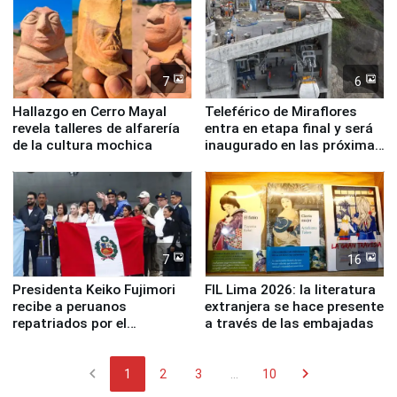
7
6
Hallazgo en Cerro Mayal
Teleférico de Miraflores
revela talleres de alfarería
entra en etapa final y será
de la cultura mochica
inaugurado en las próximas
semanas
7
16
Presidenta Keiko Fujimori
FIL Lima 2026: la literatura
recibe a peruanos
extranjera se hace presente
repatriados por el
a través de las embajadas
terremoto en Venezuela
chevron_left
chevron_right
1
2
3
...
10