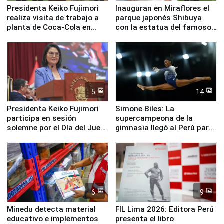
Presidenta Keiko Fujimori
Inauguran en Miraflores el
realiza visita de trabajo a
parque japonés Shibuya
planta de Coca-Cola en
con la estatua del famoso
Pucusana
perro Hachiko
5
14
Presidenta Keiko Fujimori
Simone Biles: La
participa en sesión
supercampeona de la
solemne por el Día del Juez
gimnasia llegó al Perú para
y la Jueza
empezar cuenta regresiva a
Panamericanos Lima 2027
6
9
Minedu detecta material
FIL Lima 2026: Editora Perú
educativo e implementos
presenta el libro