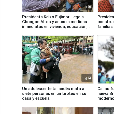
8
Presidenta Keiko Fujimori llega a
Presiden
Chongos Altos y anuncia medidas
construc
inmediatas en vivienda, educación,
familias
salud y empleo
Junín
4
Un adolescente tailandés mata a
Callao f
siete personas en un tiroteo en su
nueva Br
casa y escuela
moderno
Serenaz