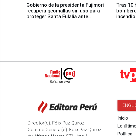
Gobierno de la presidenta Fujimori
Tras 10 
recupera geomallas sin uso para
bomberos
proteger Santa Eulalia ante
incendio
Fenómeno El Niño
Santiago
ENGLI
Inicio
Director(e): Félix Paz Quiroz
Lo últim
Gerente General(e): Félix Paz Quiroz
Política