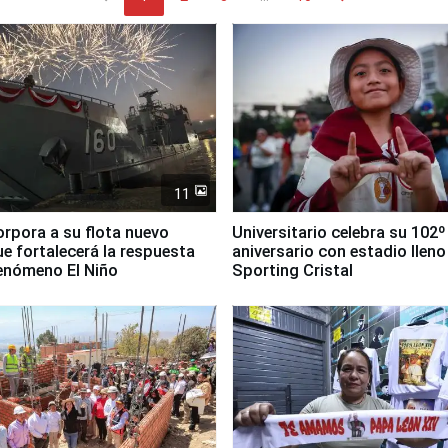
11
orpora a su flota nuevo
Universitario celebra su 102º
e fortalecerá la respuesta
aniversario con estadio lleno
fenómeno El Niño
Sporting Cristal