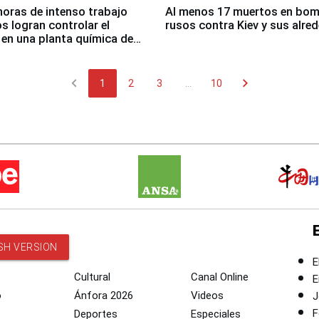
horas de intenso trabajo
Al menos 17 muertos en bo
 logran controlar el
rusos contra Kiev y sus alre
 en una planta química de
 de Chile
chevron_left
chevron_right
1
2
3
...
10
SH VERSION
E
Cultural
Canal Online
E
o
Ánfora 2026
Videos
J
F
Deportes
Especiales