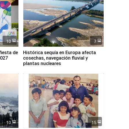
10
7
fiesta de
Histórica sequía en Europa afecta
2027
cosechas, navegación fluvial y
plantas nucleares
10
15