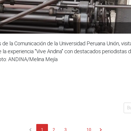
s de la Comunicación de la Universidad Peruana Unión, vis
de la experiencia "Vive Andina" con destacados periodistas 
Foto: ANDINA/Melina Mejía
chevron_left
chevron_right
1
2
3
...
10