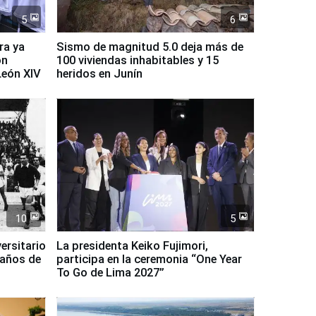
5
6
ra ya
Sismo de magnitud 5.0 deja más de
on
100 viviendas inhabitables y 15
León XIV
heridos en Junín
10
5
ersitario
La presidenta Keiko Fujimori,
 años de
participa en la ceremonia “One Year
To Go de Lima 2027”