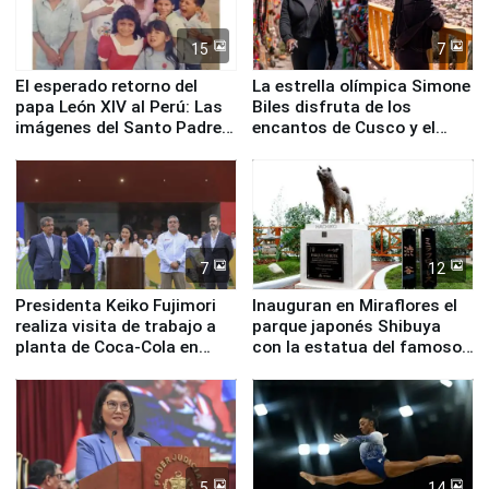
15
7
El esperado retorno del
La estrella olímpica Simone
papa León XIV al Perú: Las
Biles disfruta de los
imágenes del Santo Padre
encantos de Cusco y el
en su labor pastoral en
Valle Sagrado
nuestro país
7
12
Presidenta Keiko Fujimori
Inauguran en Miraflores el
realiza visita de trabajo a
parque japonés Shibuya
planta de Coca-Cola en
con la estatua del famoso
Pucusana
perro Hachiko
5
14