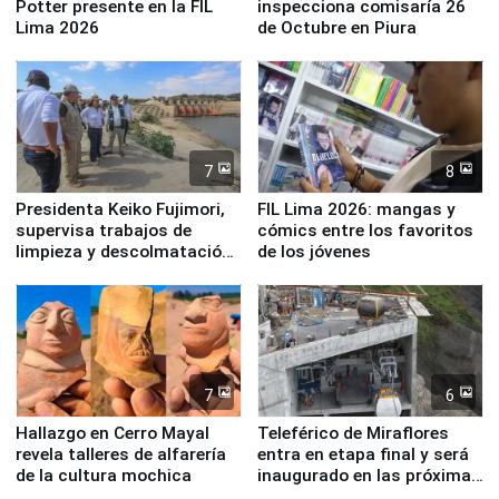
Potter presente en la FIL
inspecciona comisaría 26
Lima 2026
de Octubre en Piura
7
8
Presidenta Keiko Fujimori,
FIL Lima 2026: mangas y
supervisa trabajos de
cómics entre los favoritos
limpieza y descolmatación
de los jóvenes
en río Piura
7
6
Hallazgo en Cerro Mayal
Teleférico de Miraflores
revela talleres de alfarería
entra en etapa final y será
de la cultura mochica
inaugurado en las próximas
semanas