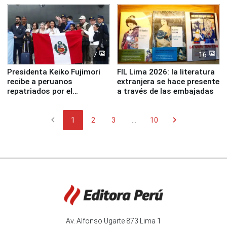
7
16
Presidenta Keiko Fujimori
FIL Lima 2026: la literatura
recibe a peruanos
extranjera se hace presente
repatriados por el
a través de las embajadas
terremoto en Venezuela
chevron_left
chevron_right
1
2
3
...
10
Av. Alfonso Ugarte 873 Lima 1