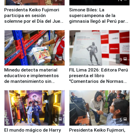
Presidenta Keiko Fujimori
Simone Biles: La
participa en sesión
supercampeona de la
solemne por el Día del Juez
gimnasia llegó al Perú para
y la Jueza
empezar cuenta regresiva a
Panamericanos Lima 2027
6
9
Minedu detecta material
FIL Lima 2026: Editora Perú
educativo e implementos
presenta el libro
de mantenimiento sin
"Comentarios de Normas
distribuir en almacenes de
Legales: Laboral Vl .
la UGEL 2
Derecho Colectivo"
8
5
El mundo mágico de Harry
Presidenta Keiko Fujimori,