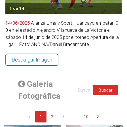
1 de 14
14/06/2025
Alianza Lima y Sport Huancayo empatan 0-
0 en el estadio Alejandro Villanueva de La Victoria el
sábado 14 de junio de 2025 por el torneo Apertura de la
Liga 1. Foto: ANDINA/Daniel Bracamonte
Descargar Imagen
Galería
Buscar
Fotográfica
chevron_left
chevron_right
1
2
3
...
10