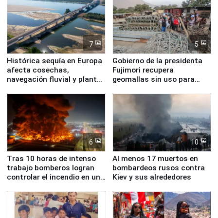
7
5
Histórica sequía en Europa
Gobierno de la presidenta
afecta cosechas,
Fujimori recupera
navegación fluvial y plantas
geomallas sin uso para
nucleares
proteger Santa Eulalia ante
Fenómeno El Niño
6
10
Tras 10 horas de intenso
Al menos 17 muertos en
trabajo bomberos logran
bombardeos rusos contra
controlar el incendio en una
Kiev y sus alrededores
planta química de Santiago
de Chile