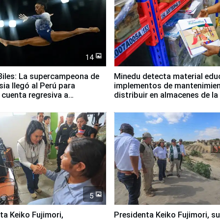
14
iles: La supercampeona de
Minedu detecta material edu
sia llegó al Perú para
implementos de mantenimien
cuenta regresiva a
distribuir en almacenes de l
icanos Lima 2027
5
jimori,
Presidenta Keiko Fujimori, s