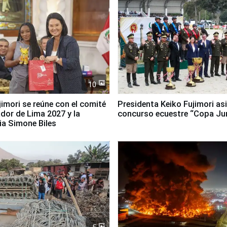
10
jimori se reúne con el comité
Presidenta Keiko Fujimori asi
dor de Lima 2027 y la
concurso ecuestre “Copa Ju
ia Simone Biles