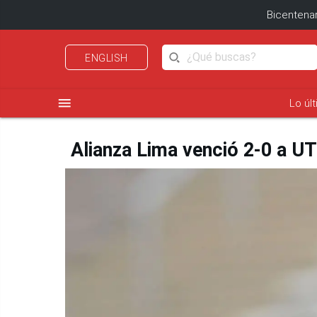
Bicentenar
ENGLISH
menu
Lo úl
Alianza Lima venció 2-0 a UT