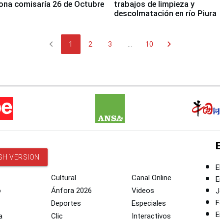
ona comisaría 26 de Octubre
trabajos de limpieza y
descolmatación en río Piura
chevron_left
chevron_right
1
2
3
...
10
SH VERSION
E
Cultural
Canal Online
E
o
Ánfora 2026
Videos
J
F
Deportes
Especiales
E
a
Clic
Interactivos