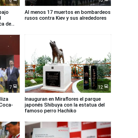
6
10
bajo
Al menos 17 muertos en bombardeos
l
rusos contra Kiev y sus alrededores
ca de
7
12
liza
Inauguran en Miraflores el parque
 Coca-
japonés Shibuya con la estatua del
famoso perro Hachiko