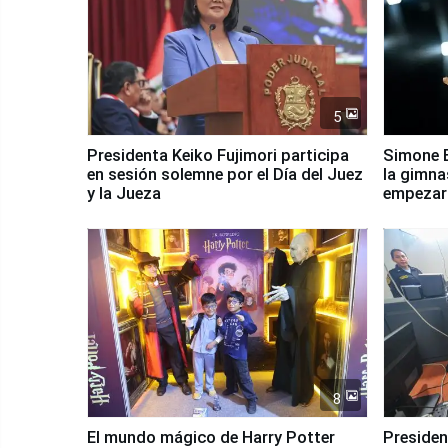
5
Presidenta Keiko Fujimori participa
Simone B
en sesión solemne por el Día del Juez
la gimna
y la Jueza
empezar 
Panamer
8
El mundo mágico de Harry Potter
Presidenta Keiko Fu