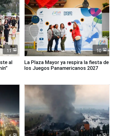
11
10
ste al
La Plaza Mayor ya respira la fiesta de
nín”
los Juegos Panamericanos 2027