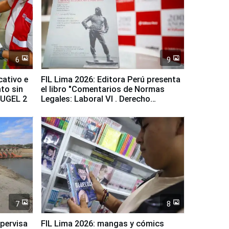
6
9
cativo e
FIL Lima 2026: Editora Perú presenta
to sin
el libro "Comentarios de Normas
a UGEL 2
Legales: Laboral Vl . Derecho
Colectivo"
7
8
upervisa
FIL Lima 2026: mangas y cómics