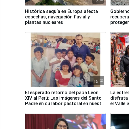
7
Histórica sequía en Europa afecta
Gobierno
cosechas, navegación fluvial y
recupera
plantas nucleares
proteger
Fenómen
15
El esperado retorno del papa León
La estre
XIV al Perú: Las imágenes del Santo
disfruta
Padre en su labor pastoral en nuestro
el Valle
país