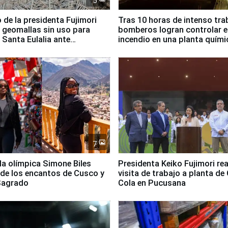
5
 de la presidenta Fujimori
Tras 10 horas de intenso tra
 geomallas sin uso para
bomberos logran controlar e
 Santa Eulalia ante
incendio en una planta quími
o El Niño
Santiago de Chile
7
lla olímpica Simone Biles
Presidenta Keiko Fujimori rea
 de los encantos de Cusco y
visita de trabajo a planta de
 Sagrado
Cola en Pucusana