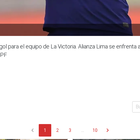
l para el equipo de La Victoria. Alianza Lima se enfrenta 
FPF
chevron_left
chevron_right
1
2
3
...
10