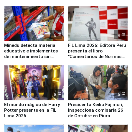
y la Jueza
empezar cuenta regresiva a
Panamericanos Lima 2027
6
9
Minedu detecta material
FIL Lima 2026: Editora Perú
educativo e implementos
presenta el libro
de mantenimiento sin
"Comentarios de Normas
distribuir en almacenes de
Legales: Laboral Vl .
la UGEL 2
Derecho Colectivo"
8
5
El mundo mágico de Harry
Presidenta Keiko Fujimori,
Potter presente en la FIL
inspecciona comisaría 26
Lima 2026
de Octubre en Piura