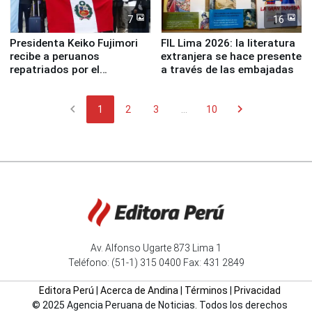
7
16
Presidenta Keiko Fujimori
FIL Lima 2026: la literatura
recibe a peruanos
extranjera se hace presente
repatriados por el
a través de las embajadas
terremoto en Venezuela
chevron_left
chevron_right
1
2
3
...
10
Av. Alfonso Ugarte 873 Lima 1
Teléfono: (51-1) 315 0400 Fax: 431 2849
Editora Perú
|
Acerca de Andina
|
Términos
|
Privacidad
© 2025 Agencia Peruana de Noticias. Todos los derechos