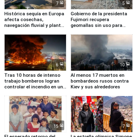
7
5
Histórica sequía en Europa
Gobierno de la presidenta
afecta cosechas,
Fujimori recupera
navegación fluvial y plantas
geomallas sin uso para
nucleares
proteger Santa Eulalia ante
Fenómeno El Niño
6
10
Tras 10 horas de intenso
Al menos 17 muertos en
trabajo bomberos logran
bombardeos rusos contra
controlar el incendio en una
Kiev y sus alrededores
planta química de Santiago
de Chile
15
7
El esperado retorno del
La estrella olímpica Simone