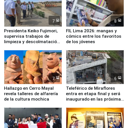
7
8
Presidenta Keiko Fujimori,
FIL Lima 2026: mangas y
supervisa trabajos de
cómics entre los favoritos
limpieza y descolmatación
de los jóvenes
en río Piura
7
6
Hallazgo en Cerro Mayal
Teleférico de Miraflores
revela talleres de alfarería
entra en etapa final y será
de la cultura mochica
inaugurado en las próximas
semanas