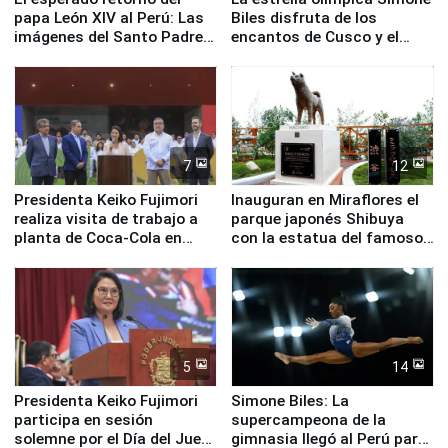
papa León XIV al Perú: Las
Biles disfruta de los
imágenes del Santo Padre
encantos de Cusco y el
en su labor pastoral en
Valle Sagrado
nuestro país
7
12
Presidenta Keiko Fujimori
Inauguran en Miraflores el
realiza visita de trabajo a
parque japonés Shibuya
planta de Coca-Cola en
con la estatua del famoso
Pucusana
perro Hachiko
5
14
Presidenta Keiko Fujimori
Simone Biles: La
participa en sesión
supercampeona de la
solemne por el Día del Juez
gimnasia llegó al Perú para