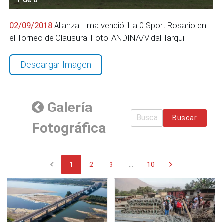
02/09/2018
Alianza Lima venció 1 a 0 Sport Rosario en
el Torneo de Clausura. Foto: ANDINA/Vidal Tarqui
Descargar Imagen
Galería
Buscar
Fotográfica
chevron_left
chevron_right
1
2
3
...
10