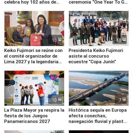
celebra hoy 102 años de
ceremonia “One Year To Go
fundación
de Lima 2027”
10
11
Keiko Fujimori se reúne con
Presidenta Keiko Fujimori
el comité organizador de
asiste al concurso
Lima 2027 y la legendaria
ecuestre “Copa Junín”
Simone Biles
10
7
La Plaza Mayor ya respira la
Histórica sequía en Europa
fiesta de los Juegos
afecta cosechas,
Panamericanos 2027
navegación fluvial y plantas
nucleares