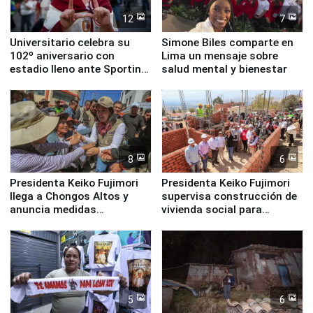
12
7
Universitario celebra su
Simone Biles comparte en
102º aniversario con
Lima un mensaje sobre
estadio lleno ante Sporting
salud mental y bienestar
Cristal
8
6
Presidenta Keiko Fujimori
Presidenta Keiko Fujimori
llega a Chongos Altos y
supervisa construcción de
anuncia medidas
vivienda social para
inmediatas en vivienda,
familias afectadas por
educación, salud y empleo
sismo en Junín
5
6