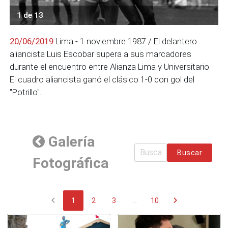
1 de 13
20/06/2019
Lima - 1 noviembre 1987 / El delantero
aliancista Luis Escobar supera a sus marcadores
durante el encuentro entre Alianza Lima y Universitario.
El cuadro aliancista ganó el clásico 1-0 con gol del
"Potrillo".
Galería
Buscar
Fotográfica
chevron_left
chevron_right
1
2
3
...
10