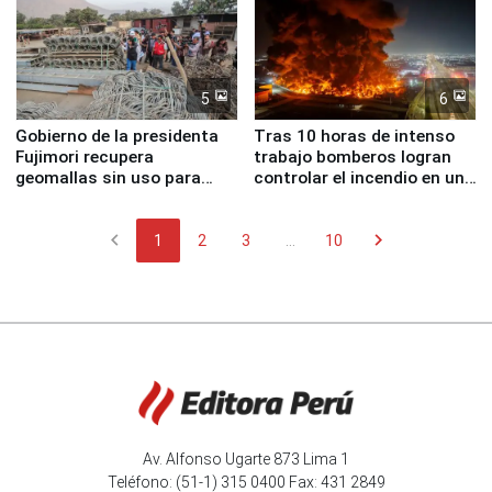
5
6
Gobierno de la presidenta
Tras 10 horas de intenso
Fujimori recupera
trabajo bomberos logran
geomallas sin uso para
controlar el incendio en una
proteger Santa Eulalia ante
planta química de Santiago
Fenómeno El Niño
de Chile
chevron_left
chevron_right
1
2
3
...
10
Av. Alfonso Ugarte 873 Lima 1
Teléfono: (51-1) 315 0400 Fax: 431 2849