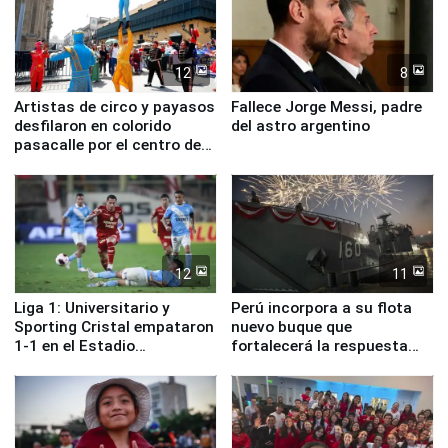
12
8
Artistas de circo y payasos
Fallece Jorge Messi, padre
desfilaron en colorido
del astro argentino
pasacalle por el centro de
Lima
12
11
Liga 1: Universitario y
Perú incorpora a su flota
Sporting Cristal empataron
nuevo buque que
1-1 en el Estadio
fortalecerá la respuesta
Monumental
ante el fenómeno El Niño