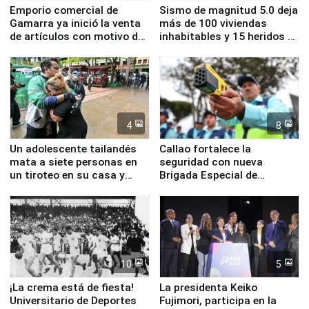
Emporio comercial de
Sismo de magnitud 5.0 deja
Gamarra ya inició la venta
más de 100 viviendas
de artículos con motivo de
inhabitables y 15 heridos en
la visita del papa León XIV
Junín
4
8
Un adolescente tailandés
Callao fortalece la
mata a siete personas en
seguridad con nueva
un tiroteo en su casa y
Brigada Especial de
escuela
Turismo y moderno
equipamiento para
Serenazgo
10
5
¡La crema está de fiesta!
La presidenta Keiko
Universitario de Deportes
Fujimori, participa en la