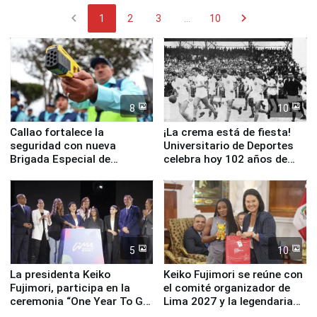
chevron_left
chevron_right
1
2
3
...
10
8
10
Callao fortalece la
¡La crema está de fiesta!
seguridad con nueva
Universitario de Deportes
Brigada Especial de
celebra hoy 102 años de
Turismo y moderno
fundación
equipamiento para
Serenazgo
5
10
La presidenta Keiko
Keiko Fujimori se reúne con
Fujimori, participa en la
el comité organizador de
ceremonia “One Year To Go
Lima 2027 y la legendaria
de Lima 2027”
Simone Biles