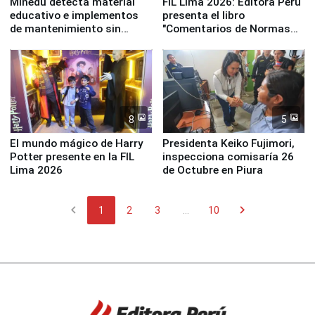
Minedu detecta material
FIL Lima 2026: Editora Perú
educativo e implementos
presenta el libro
de mantenimiento sin
"Comentarios de Normas
distribuir en almacenes de
Legales: Laboral Vl .
la UGEL 2
Derecho Colectivo"
8
5
El mundo mágico de Harry
Presidenta Keiko Fujimori,
Potter presente en la FIL
inspecciona comisaría 26
Lima 2026
de Octubre en Piura
chevron_left
chevron_right
1
2
3
...
10