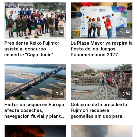
11
10
Presidenta Keiko Fujimori
La Plaza Mayor ya respira la
asiste al concurso
fiesta de los Juegos
ecuestre “Copa Junín”
Panamericanos 2027
7
5
Histórica sequía en Europa
Gobierno de la presidenta
afecta cosechas,
Fujimori recupera
navegación fluvial y plantas
geomallas sin uso para
nucleares
proteger Santa Eulalia ante
Fenómeno El Niño