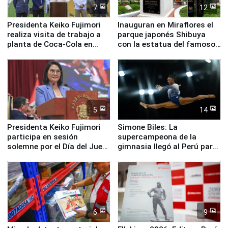
7
12
Presidenta Keiko Fujimori
Inauguran en Miraflores el
realiza visita de trabajo a
parque japonés Shibuya
planta de Coca-Cola en
con la estatua del famoso
Pucusana
perro Hachiko
5
14
Presidenta Keiko Fujimori
Simone Biles: La
participa en sesión
supercampeona de la
solemne por el Día del Juez
gimnasia llegó al Perú para
y la Jueza
empezar cuenta regresiva a
Panamericanos Lima 2027
6
9