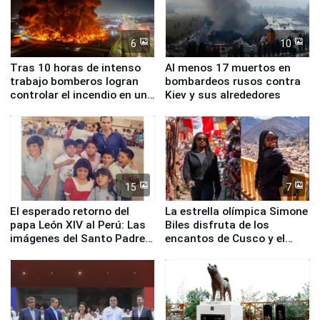
6
10
Tras 10 horas de intenso
Al menos 17 muertos en
trabajo bomberos logran
bombardeos rusos contra
controlar el incendio en una
Kiev y sus alrededores
planta química de Santiago
de Chile
15
7
El esperado retorno del
La estrella olímpica Simone
papa León XIV al Perú: Las
Biles disfruta de los
imágenes del Santo Padre
encantos de Cusco y el
en su labor pastoral en
Valle Sagrado
nuestro país