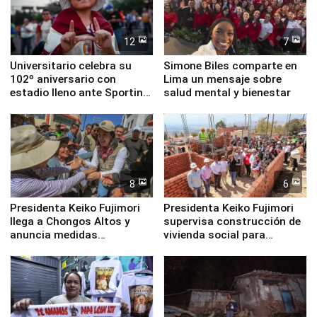
12
7
Universitario celebra su
Simone Biles comparte en
102º aniversario con
Lima un mensaje sobre
estadio lleno ante Sporting
salud mental y bienestar
Cristal
8
6
Presidenta Keiko Fujimori
Presidenta Keiko Fujimori
llega a Chongos Altos y
supervisa construcción de
anuncia medidas
vivienda social para
inmediatas en vivienda,
familias afectadas por
educación, salud y empleo
sismo en Junín