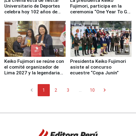
¡La crema está de fiesta!
La presidenta Keiko
Universitario de Deportes
Fujimori, participa en la
celebra hoy 102 años de
ceremonia “One Year To Go
fundación
de Lima 2027”
10
11
Keiko Fujimori se reúne con
Presidenta Keiko Fujimori
el comité organizador de
asiste al concurso
Lima 2027 y la legendaria
ecuestre “Copa Junín”
Simone Biles
chevron_left
chevron_right
1
2
3
...
10