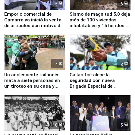
5
6
Emporio comercial de
Sismo de magnitud 5.0 deja
Gamarra ya inició la venta
más de 100 viviendas
de artículos con motivo de
inhabitables y 15 heridos en
la visita del papa León XIV
Junín
4
8
Un adolescente tailandés
Callao fortalece la
mata a siete personas en
seguridad con nueva
un tiroteo en su casa y
Brigada Especial de
escuela
Turismo y moderno
equipamiento para
Serenazgo
10
5