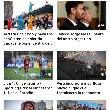
12
8
Artistas de circo y payasos
Fallece Jorge Messi, padre
desfilaron en colorido
del astro argentino
pasacalle por el centro de
Lima
12
11
Liga 1: Universitario y
Perú incorpora a su flota
Sporting Cristal empataron
nuevo buque que
1-1 en el Estadio
fortalecerá la respuesta
Monumental
ante el fenómeno El Niño