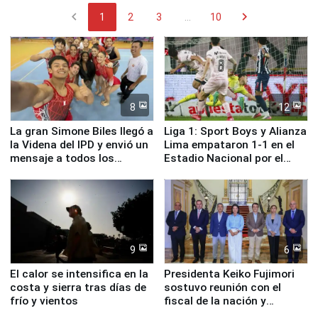
chevron_left
chevron_right
1
2
3
...
10
8
12
La gran Simone Biles llegó a
Liga 1: Sport Boys y Alianza
la Videna del IPD y envió un
Lima empataron 1-1 en el
mensaje a todos los
Estadio Nacional por el
deportistas del Perú
Torneo Clausura
9
6
El calor se intensifica en la
Presidenta Keiko Fujimori
costa y sierra tras días de
sostuvo reunión con el
frío y vientos
fiscal de la nación y
ministros de Estado