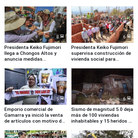
Cristal
8
6
Presidenta Keiko Fujimori
Presidenta Keiko Fujimori
llega a Chongos Altos y
supervisa construcción de
anuncia medidas
vivienda social para
inmediatas en vivienda,
familias afectadas por
educación, salud y empleo
sismo en Junín
5
6
Emporio comercial de
Sismo de magnitud 5.0 deja
Gamarra ya inició la venta
más de 100 viviendas
de artículos con motivo de
inhabitables y 15 heridos en
la visita del papa León XIV
Junín