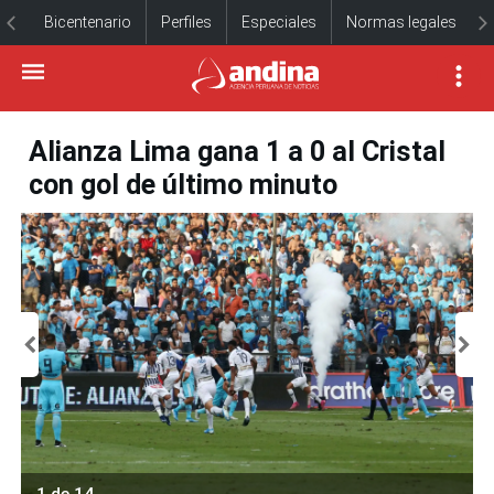
Bicentenario
Perfiles
Especiales
Normas legales
Alianza Lima gana 1 a 0 al Cristal
con gol de último minuto
1 de 14