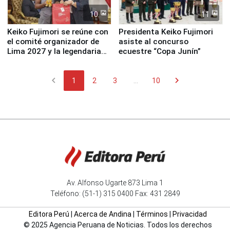
10
11
Keiko Fujimori se reúne con
Presidenta Keiko Fujimori
el comité organizador de
asiste al concurso
Lima 2027 y la legendaria
ecuestre “Copa Junín”
Simone Biles
chevron_left
chevron_right
1
2
3
...
10
Av. Alfonso Ugarte 873 Lima 1
Teléfono: (51-1) 315 0400 Fax: 431 2849
Editora Perú
|
Acerca de Andina
|
Términos
|
Privacidad
© 2025 Agencia Peruana de Noticias. Todos los derechos