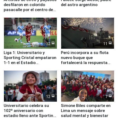
desfilaron en colorido
del astro argentino
pasacalle por el centro de
Lima
12
11
Liga 1: Universitario y
Perú incorpora a su flota
Sporting Cristal empataron
nuevo buque que
1-1 en el Estadio
fortalecerá la respuesta
Monumental
ante el fenómeno El Niño
12
7
Universitario celebra su
Simone Biles comparte en
102º aniversario con
Lima un mensaje sobre
estadio lleno ante Sporting
salud mental y bienestar