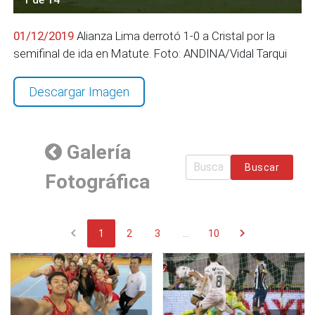
01/12/2019
Alianza Lima derrotó 1-0 a Cristal por la
semifinal de ida en Matute. Foto: ANDINA/Vidal Tarqui
Descargar Imagen
Galería
Buscar
Fotográfica
chevron_left
chevron_right
1
2
3
...
10