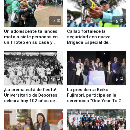
4
8
Un adolescente tailandés
Callao fortalece la
mata a siete personas en
seguridad con nueva
un tiroteo en su casa y
Brigada Especial de
escuela
Turismo y moderno
equipamiento para
Serenazgo
10
5
¡La crema está de fiesta!
La presidenta Keiko
Universitario de Deportes
Fujimori, participa en la
celebra hoy 102 años de
ceremonia “One Year To Go
fundación
de Lima 2027”