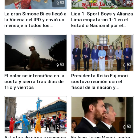
8
12
La gran Simone Biles llegó a
Liga 1: Sport Boys y Alianza
la Videna del IPD y envió un
Lima empataron 1-1 en el
mensaje a todos los
Estadio Nacional por el
deportistas del Perú
Torneo Clausura
9
6
El calor se intensifica en la
Presidenta Keiko Fujimori
costa y sierra tras días de
sostuvo reunión con el
frío y vientos
fiscal de la nación y
ministros de Estado
12
8
Artistas de circo y payasos
Fallece Jorge Messi, padre