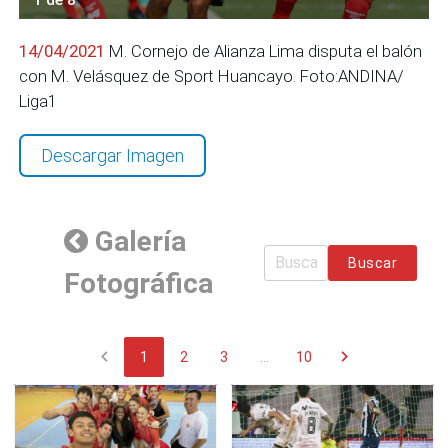
14/04/2021
M. Cornejo de Alianza Lima disputa el balón
con M. Velásquez de Sport Huancayo. Foto:ANDINA/
Liga1
Descargar Imagen
Galería
Buscar
Fotográfica
chevron_left
chevron_right
1
2
3
...
10