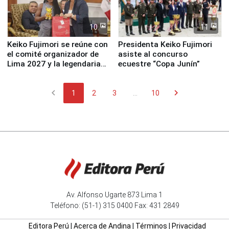
10
11
Keiko Fujimori se reúne con
Presidenta Keiko Fujimori
el comité organizador de
asiste al concurso
Lima 2027 y la legendaria
ecuestre “Copa Junín”
Simone Biles
chevron_left
chevron_right
1
2
3
...
10
Av. Alfonso Ugarte 873 Lima 1
Teléfono: (51-1) 315 0400 Fax: 431 2849
Editora Perú
|
Acerca de Andina
|
Términos
|
Privacidad