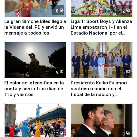
8
12
La gran Simone Biles llegó a
Liga 1: Sport Boys y Alianza
la Videna del IPD y envió un
Lima empataron 1-1 en el
mensaje a todos los
Estadio Nacional por el
deportistas del Perú
Torneo Clausura
9
6
El calor se intensifica en la
Presidenta Keiko Fujimori
costa y sierra tras días de
sostuvo reunión con el
frío y vientos
fiscal de la nación y
ministros de Estado
12
8