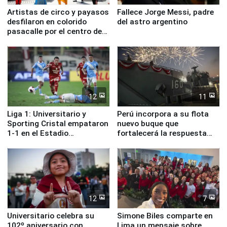
Artistas de circo y payasos
Fallece Jorge Messi, padre
desfilaron en colorido
del astro argentino
pasacalle por el centro de
Lima
12
11
Liga 1: Universitario y
Perú incorpora a su flota
Sporting Cristal empataron
nuevo buque que
1-1 en el Estadio
fortalecerá la respuesta
Monumental
ante el fenómeno El Niño
12
7
Universitario celebra su
Simone Biles comparte en
102º aniversario con
Lima un mensaje sobre