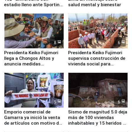
estadio lleno ante Sporting
salud mental y bienestar
Cristal
8
6
Presidenta Keiko Fujimori
Presidenta Keiko Fujimori
llega a Chongos Altos y
supervisa construcción de
anuncia medidas
vivienda social para
inmediatas en vivienda,
familias afectadas por
educación, salud y empleo
sismo en Junín
5
6
Emporio comercial de
Sismo de magnitud 5.0 deja
Gamarra ya inició la venta
más de 100 viviendas
de artículos con motivo de
inhabitables y 15 heridos en
la visita del papa León XIV
Junín