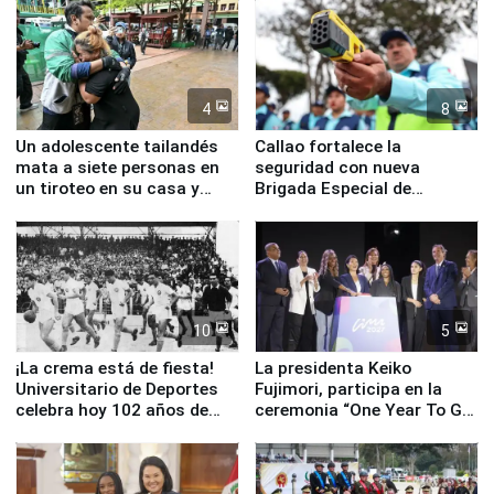
4
8
Un adolescente tailandés
Callao fortalece la
mata a siete personas en
seguridad con nueva
un tiroteo en su casa y
Brigada Especial de
escuela
Turismo y moderno
equipamiento para
Serenazgo
10
5
¡La crema está de fiesta!
La presidenta Keiko
Universitario de Deportes
Fujimori, participa en la
celebra hoy 102 años de
ceremonia “One Year To Go
fundación
de Lima 2027”