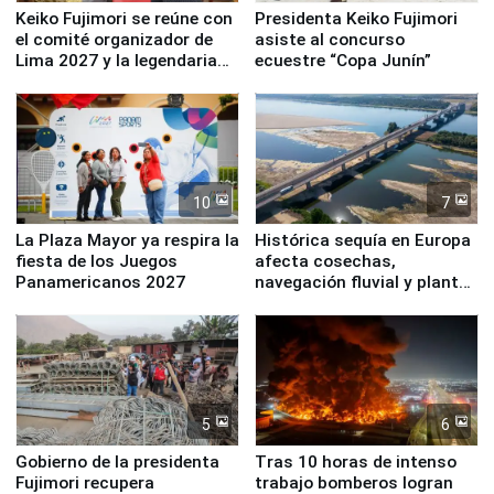
Keiko Fujimori se reúne con
Presidenta Keiko Fujimori
el comité organizador de
asiste al concurso
Lima 2027 y la legendaria
ecuestre “Copa Junín”
Simone Biles
10
7
La Plaza Mayor ya respira la
Histórica sequía en Europa
fiesta de los Juegos
afecta cosechas,
Panamericanos 2027
navegación fluvial y plantas
nucleares
5
6
Gobierno de la presidenta
Tras 10 horas de intenso
Fujimori recupera
trabajo bomberos logran