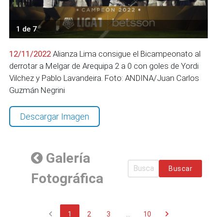
1 de 7
12/11/2022
Alianza Lima consigue el Bicampeonato al
derrotar a Melgar de Arequipa 2 a 0 con goles de Yordi
Vilchez y Pablo Lavandeira. Foto: ANDINA/Juan Carlos
Guzmán Negrini
Descargar Imagen
Galería
Buscar
Fotográfica
chevron_left
chevron_right
1
2
3
...
10