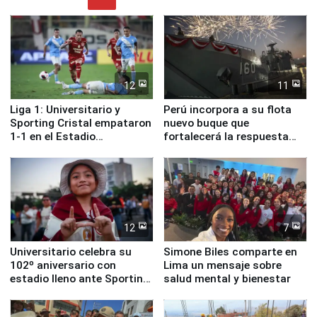
12
11
Liga 1: Universitario y
Perú incorpora a su flota
Sporting Cristal empataron
nuevo buque que
1-1 en el Estadio
fortalecerá la respuesta
Monumental
ante el fenómeno El Niño
12
7
Universitario celebra su
Simone Biles comparte en
102º aniversario con
Lima un mensaje sobre
estadio lleno ante Sporting
salud mental y bienestar
Cristal