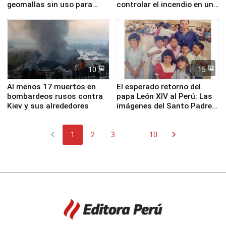
geomallas sin uso para
controlar el incendio en una
proteger Santa Eulalia ante
planta química de Santiago
Fenómeno El Niño
de Chile
10
15
Al menos 17 muertos en
El esperado retorno del
bombardeos rusos contra
papa León XIV al Perú: Las
Kiev y sus alrededores
imágenes del Santo Padre
en su labor pastoral en
nuestro país
chevron_left
chevron_right
1
2
3
...
10