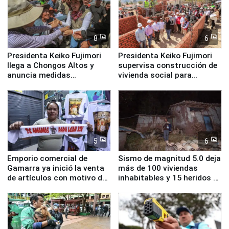
8
6
Presidenta Keiko Fujimori
Presidenta Keiko Fujimori
llega a Chongos Altos y
supervisa construcción de
anuncia medidas
vivienda social para
inmediatas en vivienda,
familias afectadas por
educación, salud y empleo
sismo en Junín
5
6
Emporio comercial de
Sismo de magnitud 5.0 deja
Gamarra ya inició la venta
más de 100 viviendas
de artículos con motivo de
inhabitables y 15 heridos en
la visita del papa León XIV
Junín