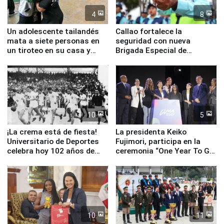
4
8
Un adolescente tailandés
Callao fortalece la
mata a siete personas en
seguridad con nueva
un tiroteo en su casa y
Brigada Especial de
escuela
Turismo y moderno
equipamiento para
Serenazgo
10
5
¡La crema está de fiesta!
La presidenta Keiko
Universitario de Deportes
Fujimori, participa en la
celebra hoy 102 años de
ceremonia “One Year To Go
fundación
de Lima 2027”
10
11