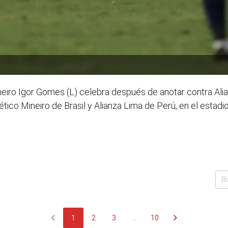
eiro Igor Gomes (L) celebra después de anotar contra Alian
ético Mineiro de Brasil y Alianza Lima de Perú, en el estad
chevron_left
chevron_right
1
2
3
...
10