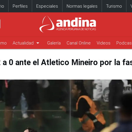
io
Perfiles
Especiales
Normas legales
Turismo
arrow_drop_down
timo
Actualidad
Galería
Canal Online
Videos
Podcas
a 0 ante el Atletico Mineiro por la f