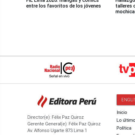
FIL Lima 2026: mangas y cómics
Hallazgo
entre los favoritos de los jóvenes
talleres 
mochica
ENGLI
Inicio
Director(e): Félix Paz Quiroz
Lo últim
Gerente General(e): Félix Paz Quiroz
Política
Av. Alfonso Ugarte 873 Lima 1