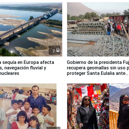
7
a sequía en Europa afecta
Gobierno de la presidenta Fu
, navegación fluvial y
recupera geomallas sin uso 
nucleares
proteger Santa Eulalia ante
Fenómeno El Niño