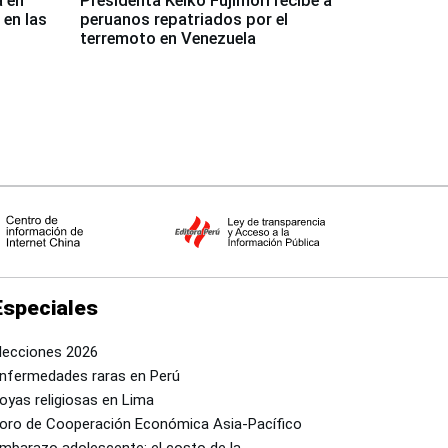
a en
Presidenta Keiko Fujimori recibe a
 en las
peruanos repatriados por el
terremoto en Venezuela
Especiales
lecciones 2026
nfermedades raras en Perú
oyas religiosas en Lima
oro de Cooperación Económica Asia-Pacífico
mbarazo adolescente: el costo de la