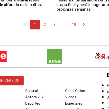
 en Cerro Mayal revela
Teleférico de Miraflores entr
de alfarería de la cultura
etapa final y será inaugurado
próximas semanas
chevron_left
chevron_right
1
2
3
...
10
SH VERSION
E
Cultural
Canal Online
E
o
Ánfora 2026
Videos
J
F
Deportes
Especiales
E