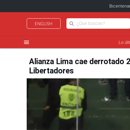
Bicentenar
ENGLISH
menu
Lo úl
Alianza Lima cae derrotado 2 
Libertadores