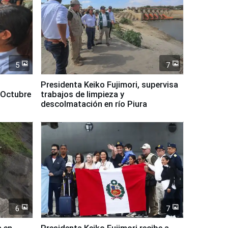
5
7
Presidenta Keiko Fujimori, supervisa
 Octubre
trabajos de limpieza y
descolmatación en río Piura
6
7