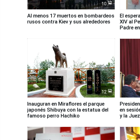
10
Al menos 17 muertos en bombardeos
El esper
rusos contra Kiev y sus alrededores
XIV al P
Padre en
país
12
Inauguran en Miraflores el parque
Presiden
japonés Shibuya con la estatua del
en sesió
famoso perro Hachiko
y la Jue