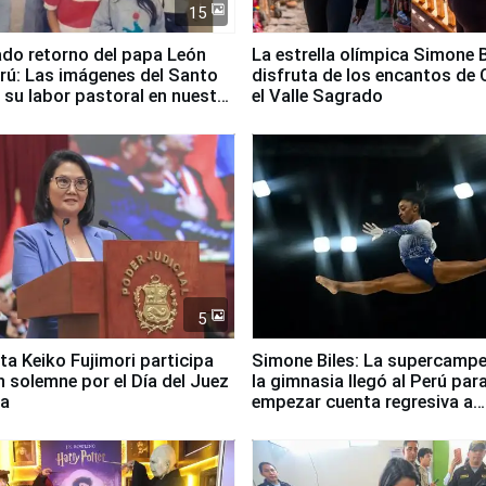
15
ado retorno del papa León
La estrella olímpica Simone B
erú: Las imágenes del Santo
disfruta de los encantos de 
 su labor pastoral en nuestro
el Valle Sagrado
5
ta Keiko Fujimori participa
Simone Biles: La supercamp
n solemne por el Día del Juez
la gimnasia llegó al Perú par
za
empezar cuenta regresiva a
Panamericanos Lima 2027