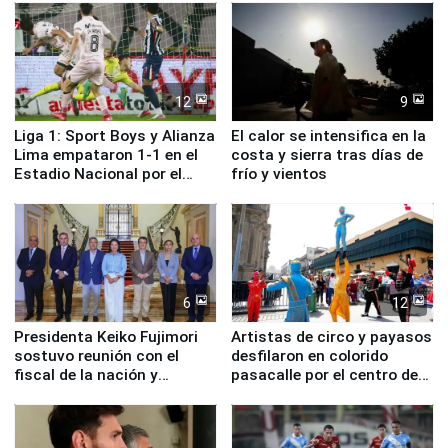
12
9
Liga 1: Sport Boys y Alianza
El calor se intensifica en la
Lima empataron 1-1 en el
costa y sierra tras días de
Estadio Nacional por el
frío y vientos
Torneo Clausura
6
12
Presidenta Keiko Fujimori
Artistas de circo y payasos
sostuvo reunión con el
desfilaron en colorido
fiscal de la nación y
pasacalle por el centro de
ministros de Estado
Lima