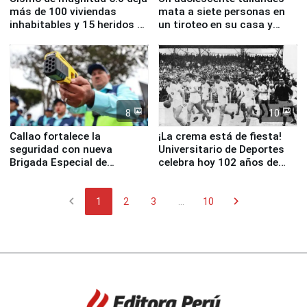
más de 100 viviendas
mata a siete personas en
inhabitables y 15 heridos en
un tiroteo en su casa y
Junín
escuela
8
10
Callao fortalece la
¡La crema está de fiesta!
seguridad con nueva
Universitario de Deportes
Brigada Especial de
celebra hoy 102 años de
Turismo y moderno
fundación
equipamiento para
chevron_left
chevron_right
Serenazgo
1
2
3
...
10