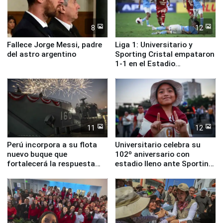
8
12
Fallece Jorge Messi, padre
Liga 1: Universitario y
del astro argentino
Sporting Cristal empataron
1-1 en el Estadio
Monumental
11
12
Perú incorpora a su flota
Universitario celebra su
nuevo buque que
102º aniversario con
fortalecerá la respuesta
estadio lleno ante Sporting
ante el fenómeno El Niño
Cristal