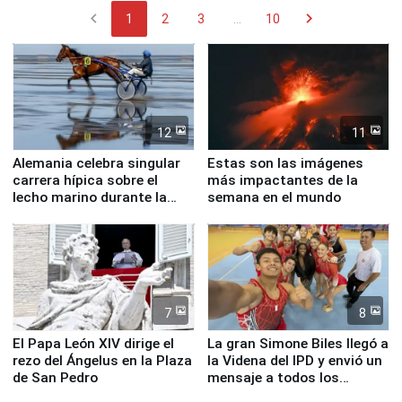
chevron_left
chevron_right
1
2
3
...
10
12
11
Alemania celebra singular
Estas son las imágenes
carrera hípica sobre el
más impactantes de la
lecho marino durante la
semana en el mundo
marea baja
7
8
El Papa León XIV dirige el
La gran Simone Biles llegó a
rezo del Ángelus en la Plaza
la Videna del IPD y envió un
de San Pedro
mensaje a todos los
deportistas del Perú