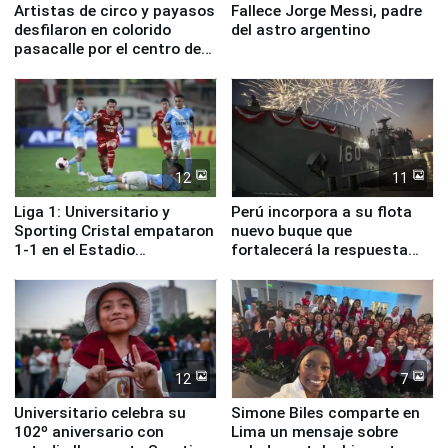
Artistas de circo y payasos
Fallece Jorge Messi, padre
desfilaron en colorido
del astro argentino
pasacalle por el centro de
Lima
12
11
Liga 1: Universitario y
Perú incorpora a su flota
Sporting Cristal empataron
nuevo buque que
1-1 en el Estadio
fortalecerá la respuesta
Monumental
ante el fenómeno El Niño
12
7
Universitario celebra su
Simone Biles comparte en
102º aniversario con
Lima un mensaje sobre