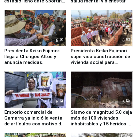
estadio lleno ante Sporting
salud mental y bienestar
Cristal
8
6
Presidenta Keiko Fujimori
Presidenta Keiko Fujimori
llega a Chongos Altos y
supervisa construcción de
anuncia medidas
vivienda social para
inmediatas en vivienda,
familias afectadas por
educación, salud y empleo
sismo en Junín
5
6
Emporio comercial de
Sismo de magnitud 5.0 deja
Gamarra ya inició la venta
más de 100 viviendas
de artículos con motivo de
inhabitables y 15 heridos en
la visita del papa León XIV
Junín