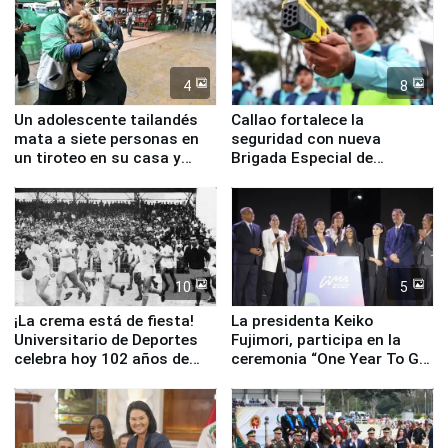
4
8
Un adolescente tailandés
Callao fortalece la
mata a siete personas en
seguridad con nueva
un tiroteo en su casa y
Brigada Especial de
escuela
Turismo y moderno
equipamiento para
Serenazgo
10
5
¡La crema está de fiesta!
La presidenta Keiko
Universitario de Deportes
Fujimori, participa en la
celebra hoy 102 años de
ceremonia “One Year To Go
fundación
de Lima 2027”