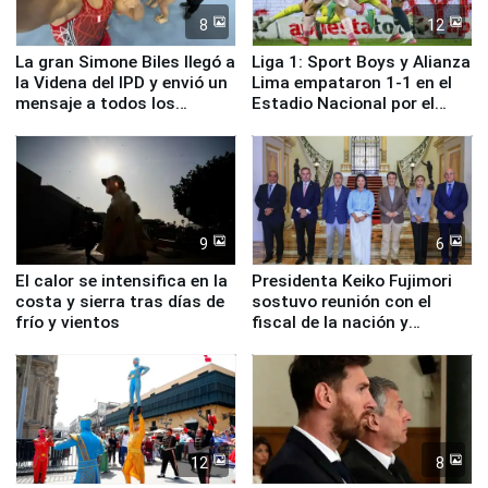
8
12
La gran Simone Biles llegó a
Liga 1: Sport Boys y Alianza
la Videna del IPD y envió un
Lima empataron 1-1 en el
mensaje a todos los
Estadio Nacional por el
deportistas del Perú
Torneo Clausura
9
6
El calor se intensifica en la
Presidenta Keiko Fujimori
costa y sierra tras días de
sostuvo reunión con el
frío y vientos
fiscal de la nación y
ministros de Estado
12
8