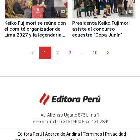
10
11
Keiko Fujimori se reúne con
Presidenta Keiko Fujimori
el comité organizador de
asiste al concurso
Lima 2027 y la legendaria
ecuestre “Copa Junín”
Simone Biles
chevron_left
chevron_right
1
2
3
...
10
Av. Alfonso Ugarte 873 Lima 1
Teléfono: (51-1) 315 0400 Fax: 431 2849
Editora Perú
|
Acerca de Andina
|
Términos
|
Privacidad