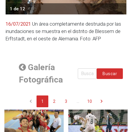
1 de 12
16/07/2021
Un área completamente destruida por las
inundaciones se muestra en el distrito de Blessem de
Erftstadt, en el oeste de Alemania. Foto: AFP
Galería
Buscar
Fotográfica
chevron_left
chevron_right
1
2
3
...
10