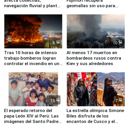
afecta cosechas,
Fujimori recupera
navegación fluvial y plantas
geomallas sin uso para
nucleares
proteger Santa Eulalia ante
Fenómeno El Niño
6
10
Tras 10 horas de intenso
Al menos 17 muertos en
trabajo bomberos logran
bombardeos rusos contra
controlar el incendio en una
Kiev y sus alrededores
planta química de Santiago
de Chile
15
7
El esperado retorno del
La estrella olímpica Simone
papa León XIV al Perú: Las
Biles disfruta de los
imágenes del Santo Padre
encantos de Cusco y el
en su labor pastoral en
Valle Sagrado