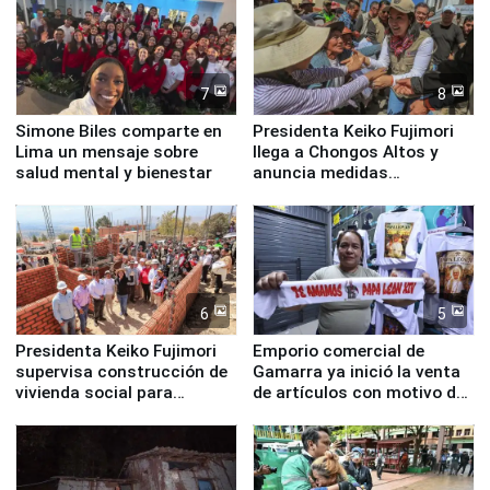
7
8
Simone Biles comparte en
Presidenta Keiko Fujimori
Lima un mensaje sobre
llega a Chongos Altos y
salud mental y bienestar
anuncia medidas
inmediatas en vivienda,
educación, salud y empleo
6
5
Presidenta Keiko Fujimori
Emporio comercial de
supervisa construcción de
Gamarra ya inició la venta
vivienda social para
de artículos con motivo de
familias afectadas por
la visita del papa León XIV
sismo en Junín