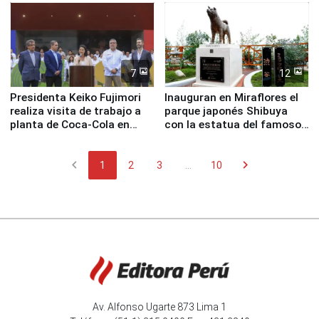
nuestro país
7
12
Presidenta Keiko Fujimori
Inauguran en Miraflores el
realiza visita de trabajo a
parque japonés Shibuya
planta de Coca-Cola en
con la estatua del famoso
Pucusana
perro Hachiko
chevron_left
chevron_right
1
2
3
...
10
Av. Alfonso Ugarte 873 Lima 1