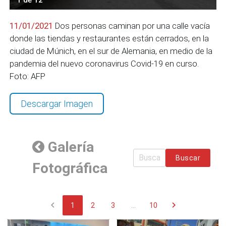
11/01/2021
Dos personas caminan por una calle vacía
donde las tiendas y restaurantes están cerrados, en la
ciudad de Múnich, en el sur de Alemania, en medio de la
pandemia del nuevo coronavirus Covid-19 en curso.
Foto: AFP
Descargar Imagen
Galería
Buscar
Fotográfica
chevron_left
chevron_right
1
2
3
...
10