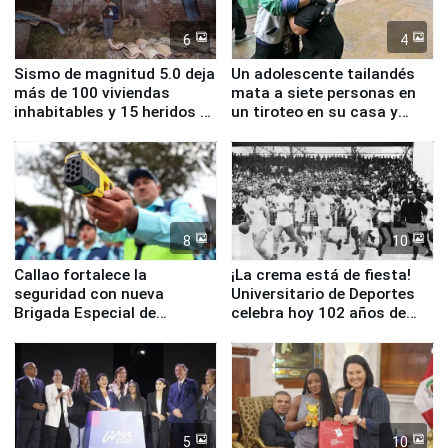
6
4
Sismo de magnitud 5.0 deja
Un adolescente tailandés
más de 100 viviendas
mata a siete personas en
inhabitables y 15 heridos en
un tiroteo en su casa y
Junín
escuela
8
10
Callao fortalece la
¡La crema está de fiesta!
seguridad con nueva
Universitario de Deportes
Brigada Especial de
celebra hoy 102 años de
Turismo y moderno
fundación
equipamiento para
Serenazgo
5
10