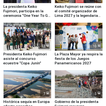
La presidenta Keiko
Keiko Fujimori se reúne con
Fujimori, participa en la
el comité organizador de
ceremonia “One Year To Go
Lima 2027 y la legendaria
de Lima 2027”
Simone Biles
11
10
Presidenta Keiko Fujimori
La Plaza Mayor ya respira la
asiste al concurso
fiesta de los Juegos
ecuestre “Copa Junín”
Panamericanos 2027
7
5
Histórica sequía en Europa
Gobierno de la presidenta