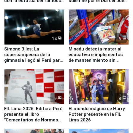
con la estatua del famoso
solemne por el Día del Juez
perro Hachiko
y la Jueza
14
6
Simone Biles: La
Minedu detecta material
supercampeona de la
educativo e implementos
gimnasia llegó al Perú para
de mantenimiento sin
empezar cuenta regresiva a
distribuir en almacenes de
Panamericanos Lima 2027
la UGEL 2
9
8
FIL Lima 2026: Editora Perú
El mundo mágico de Harry
presenta el libro
Potter presente en la FIL
"Comentarios de Normas
Lima 2026
Legales: Laboral Vl .
Derecho Colectivo"