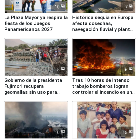
10
7
La Plaza Mayor ya respira la
Histórica sequía en Europa
fiesta de los Juegos
afecta cosechas,
Panamericanos 2027
navegación fluvial y plantas
nucleares
5
6
Gobierno de la presidenta
Tras 10 horas de intenso
Fujimori recupera
trabajo bomberos logran
geomallas sin uso para
controlar el incendio en una
proteger Santa Eulalia ante
planta química de Santiago
Fenómeno El Niño
de Chile
10
15