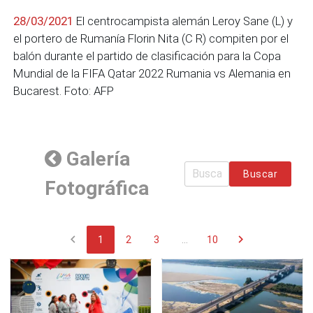
28/03/2021
El centrocampista alemán Leroy Sane (L) y
el portero de Rumanía Florin Nita (C R) compiten por el
balón durante el partido de clasificación para la Copa
Mundial de la FIFA Qatar 2022 Rumania vs Alemania en
Bucarest. Foto: AFP
Galería
Buscar
Fotográfica
chevron_left
chevron_right
1
2
3
...
10