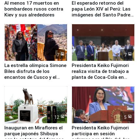
Al menos 17 muertos en
El esperado retorno del
bombardeos rusos contra
papa León XIV al Perú: Las
Kiev y sus alrededores
imágenes del Santo Padre
en su labor pastoral en
nuestro país
7
7
La estrella olímpica Simone
Presidenta Keiko Fujimori
Biles disfruta de los
realiza visita de trabajo a
encantos de Cusco y el
planta de Coca-Cola en
Valle Sagrado
Pucusana
12
5
Inauguran en Miraflores el
Presidenta Keiko Fujimori
parque japonés Shibuya
participa en sesión