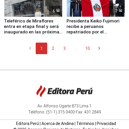
6
7
Teleférico de Miraflores
Presidenta Keiko Fujimori
entra en etapa final y será
recibe a peruanos
inaugurado en las próximas
repatriados por el
semanas
terremoto en Venezuela
chevron_left
chevron_right
1
2
3
...
10
Av. Alfonso Ugarte 873 Lima 1
Teléfono: (51-1) 315 0400 Fax: 431 2849
Editora Perú
|
Acerca de Andina
|
Términos
|
Privacidad