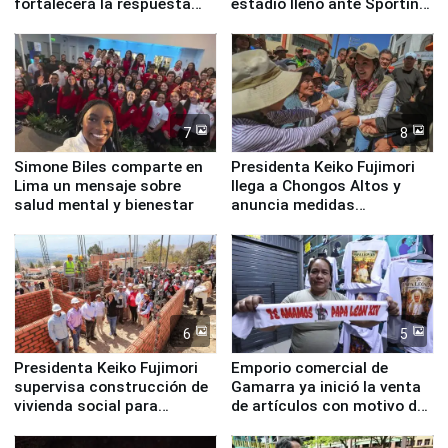
fortalecerá la respuesta
estadio lleno ante Sporting
ante el fenómeno El Niño
Cristal
7
8
Simone Biles comparte en
Presidenta Keiko Fujimori
Lima un mensaje sobre
llega a Chongos Altos y
salud mental y bienestar
anuncia medidas
inmediatas en vivienda,
educación, salud y empleo
6
5
Presidenta Keiko Fujimori
Emporio comercial de
supervisa construcción de
Gamarra ya inició la venta
vivienda social para
de artículos con motivo de
familias afectadas por
la visita del papa León XIV
sismo en Junín