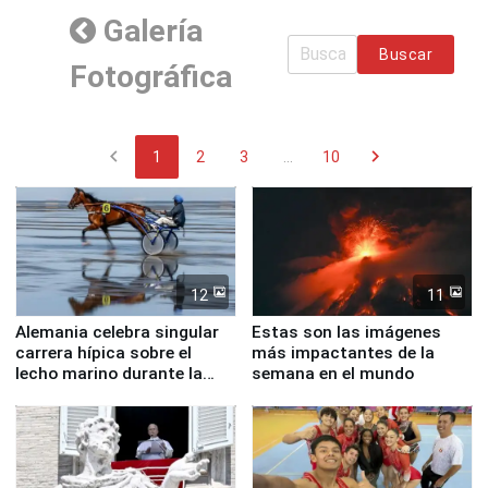
Galería
Buscar
Fotográfica
chevron_left
chevron_right
1
2
3
...
10
12
11
Alemania celebra singular
Estas son las imágenes
carrera hípica sobre el
más impactantes de la
lecho marino durante la
semana en el mundo
marea baja