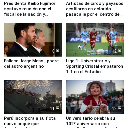
Presidenta Keiko Fujimori
Artistas de circo y payasos
sostuvo reunión con el
desfilaron en colorido
fiscal de la nación y
pasacalle por el centro de
ministros de Estado
Lima
8
12
Fallece Jorge Messi, padre
Liga 1: Universitario y
del astro argentino
Sporting Cristal empataron
1-1 en el Estadio
Monumental
11
12
Perú incorpora a su flota
Universitario celebra su
nuevo buque que
102º aniversario con