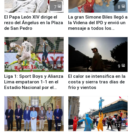
7
8
El Papa León XIV dirige el
La gran Simone Biles llegó a
rezo del Ángelus en la Plaza
la Videna del IPD y envió un
de San Pedro
mensaje a todos los
deportistas del Perú
12
9
Liga 1: Sport Boys y Alianza
El calor se intensifica en la
Lima empataron 1-1 en el
costa y sierra tras días de
Estadio Nacional por el
frío y vientos
Torneo Clausura
6
12