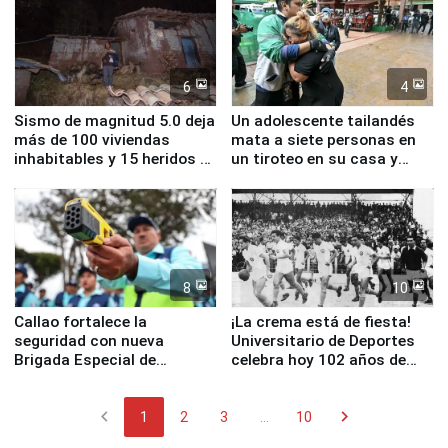
6
4
Sismo de magnitud 5.0 deja
Un adolescente tailandés
más de 100 viviendas
mata a siete personas en
inhabitables y 15 heridos en
un tiroteo en su casa y
Junín
escuela
8
10
Callao fortalece la
¡La crema está de fiesta!
seguridad con nueva
Universitario de Deportes
Brigada Especial de
celebra hoy 102 años de
Turismo y moderno
fundación
equipamiento para
chevron_left
chevron_right
Serenazgo
1
2
3
...
10