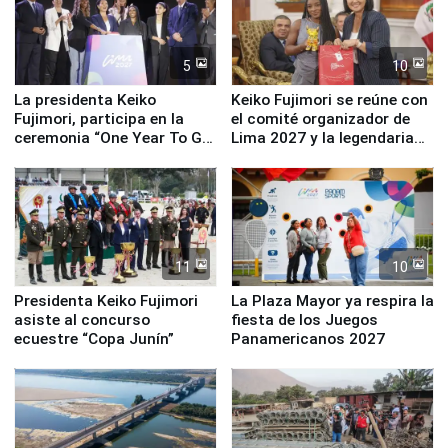
5
10
La presidenta Keiko
Keiko Fujimori se reúne con
Fujimori, participa en la
el comité organizador de
ceremonia “One Year To Go
Lima 2027 y la legendaria
de Lima 2027”
Simone Biles
11
10
Presidenta Keiko Fujimori
La Plaza Mayor ya respira la
asiste al concurso
fiesta de los Juegos
ecuestre “Copa Junín”
Panamericanos 2027