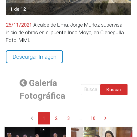
1 de 12
25/11/2021
Alcalde de Lima, Jorge Muñoz supervisa
inicio de obras en el puente Inca Moya, en Cieneguilla.
Foto: MML
Descargar Imagen
Galería
Buscar
Fotográfica
chevron_left
chevron_right
1
2
3
...
10