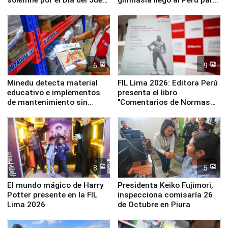
y la Jueza
empezar cuenta regresiva a
Panamericanos Lima 2027
6
9
Minedu detecta material
FIL Lima 2026: Editora Perú
educativo e implementos
presenta el libro
de mantenimiento sin
"Comentarios de Normas
distribuir en almacenes de
Legales: Laboral Vl .
la UGEL 2
Derecho Colectivo"
8
5
El mundo mágico de Harry
Presidenta Keiko Fujimori,
Potter presente en la FIL
inspecciona comisaría 26
Lima 2026
de Octubre en Piura