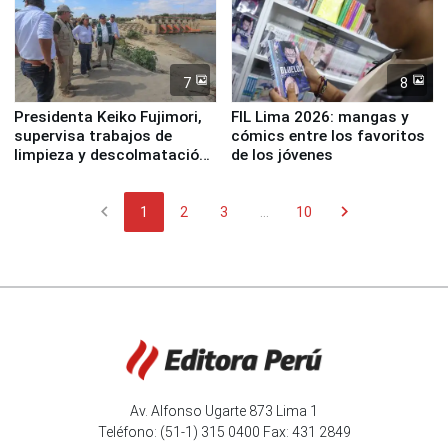
7
8
Presidenta Keiko Fujimori,
FIL Lima 2026: mangas y
supervisa trabajos de
cómics entre los favoritos
limpieza y descolmatación
de los jóvenes
en río Piura
chevron_left
chevron_right
1
2
3
...
10
Av. Alfonso Ugarte 873 Lima 1
Teléfono: (51-1) 315 0400 Fax: 431 2849