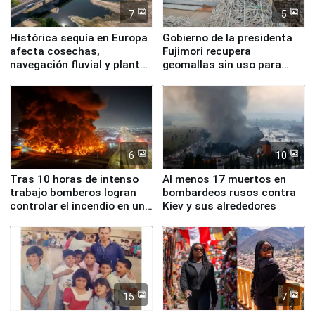
7
5
Histórica sequía en Europa
Gobierno de la presidenta
afecta cosechas,
Fujimori recupera
navegación fluvial y plantas
geomallas sin uso para
nucleares
proteger Santa Eulalia ante
Fenómeno El Niño
6
10
Tras 10 horas de intenso
Al menos 17 muertos en
trabajo bomberos logran
bombardeos rusos contra
controlar el incendio en una
Kiev y sus alrededores
planta química de Santiago
de Chile
15
7