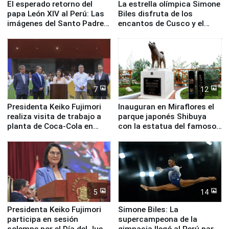
El esperado retorno del
La estrella olímpica Simone
papa León XIV al Perú: Las
Biles disfruta de los
imágenes del Santo Padre
encantos de Cusco y el
en su labor pastoral en
Valle Sagrado
nuestro país
7
12
Presidenta Keiko Fujimori
Inauguran en Miraflores el
realiza visita de trabajo a
parque japonés Shibuya
planta de Coca-Cola en
con la estatua del famoso
Pucusana
perro Hachiko
5
14
Presidenta Keiko Fujimori
Simone Biles: La
participa en sesión
supercampeona de la
solemne por el Día del Juez
gimnasia llegó al Perú para