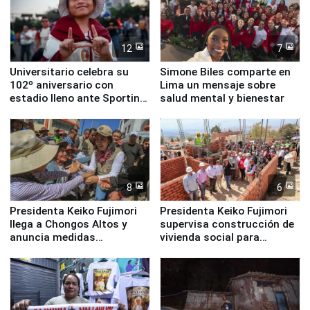
12
7
Universitario celebra su
Simone Biles comparte en
102º aniversario con
Lima un mensaje sobre
estadio lleno ante Sporting
salud mental y bienestar
Cristal
8
6
Presidenta Keiko Fujimori
Presidenta Keiko Fujimori
llega a Chongos Altos y
supervisa construcción de
anuncia medidas
vivienda social para
inmediatas en vivienda,
familias afectadas por
educación, salud y empleo
sismo en Junín