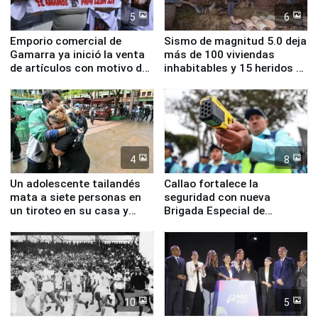
5
6
Emporio comercial de
Sismo de magnitud 5.0 deja
Gamarra ya inició la venta
más de 100 viviendas
de artículos con motivo de
inhabitables y 15 heridos en
la visita del papa León XIV
Junín
4
8
Un adolescente tailandés
Callao fortalece la
mata a siete personas en
seguridad con nueva
un tiroteo en su casa y
Brigada Especial de
escuela
Turismo y moderno
equipamiento para
Serenazgo
10
5