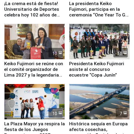
¡La crema está de fiesta!
La presidenta Keiko
Universitario de Deportes
Fujimori, participa en la
celebra hoy 102 años de
ceremonia “One Year To Go
fundación
de Lima 2027”
10
11
Keiko Fujimori se reúne con
Presidenta Keiko Fujimori
el comité organizador de
asiste al concurso
Lima 2027 y la legendaria
ecuestre “Copa Junín”
Simone Biles
10
7
La Plaza Mayor ya respira la
Histórica sequía en Europa
fiesta de los Juegos
afecta cosechas,