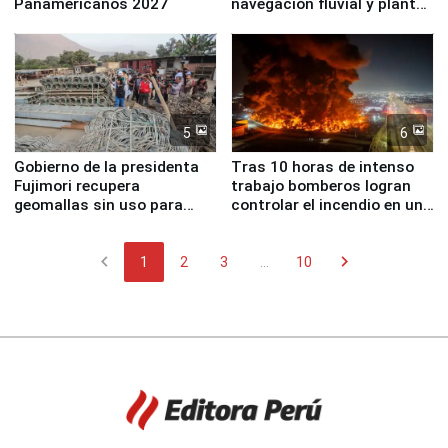
Panamericanos 2027
navegación fluvial y plantas
nucleares
5
6
Gobierno de la presidenta
Tras 10 horas de intenso
Fujimori recupera
trabajo bomberos logran
geomallas sin uso para
controlar el incendio en una
proteger Santa Eulalia ante
planta química de Santiago
Fenómeno El Niño
de Chile
chevron_left
chevron_right
1
2
3
...
10