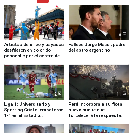
12
8
Artistas de circo y payasos
Fallece Jorge Messi, padre
desfilaron en colorido
del astro argentino
pasacalle por el centro de
Lima
12
11
Liga 1: Universitario y
Perú incorpora a su flota
Sporting Cristal empataron
nuevo buque que
1-1 en el Estadio
fortalecerá la respuesta
Monumental
ante el fenómeno El Niño