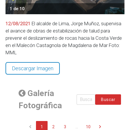
1 de 10
12/08/2021
El alcalde de Lima, Jorge Muñoz, supervisa
el avance de obras de estabilización de talud para
prevenir el deslizamiento de rocas hacia la Costa Verde
en el Malecón Castagnola de Magdalena de Mar Foto:
MML
Descargar Imagen
Galería
Buscar
Fotográfica
chevron_left
chevron_right
1
2
3
...
10