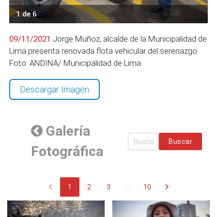
1 de 6
09/11/2021
Jorge Muñoz, alcalde de la Municipalidad de
Lima presenta renovada flota vehicular del serenazgo.
Foto: ANDINA/ Municipalidad de Lima
Descargar Imagen
Galería
Buscar
Fotográfica
chevron_left
chevron_right
1
2
3
...
10