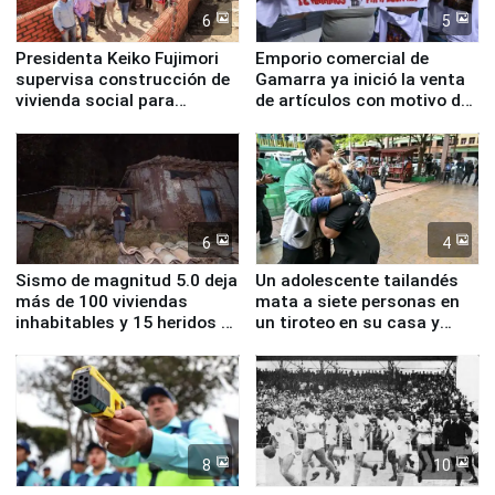
6
5
Presidenta Keiko Fujimori
Emporio comercial de
supervisa construcción de
Gamarra ya inició la venta
vivienda social para
de artículos con motivo de
familias afectadas por
la visita del papa León XIV
sismo en Junín
6
4
Sismo de magnitud 5.0 deja
Un adolescente tailandés
más de 100 viviendas
mata a siete personas en
inhabitables y 15 heridos en
un tiroteo en su casa y
Junín
escuela
8
10