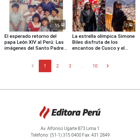
15
7
El esperado retorno del
La estrella olímpica Simone
papa León XIV al Perú: Las
Biles disfruta de los
imágenes del Santo Padre
encantos de Cusco y el
en su labor pastoral en
Valle Sagrado
nuestro país
chevron_left
chevron_right
1
2
3
...
10
Av. Alfonso Ugarte 873 Lima 1
Teléfono: (51-1) 315 0400 Fax: 431 2849