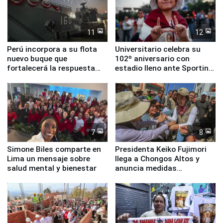
11
12
Perú incorpora a su flota
Universitario celebra su
nuevo buque que
102º aniversario con
fortalecerá la respuesta
estadio lleno ante Sporting
ante el fenómeno El Niño
Cristal
7
8
Simone Biles comparte en
Presidenta Keiko Fujimori
Lima un mensaje sobre
llega a Chongos Altos y
salud mental y bienestar
anuncia medidas
inmediatas en vivienda,
educación, salud y empleo