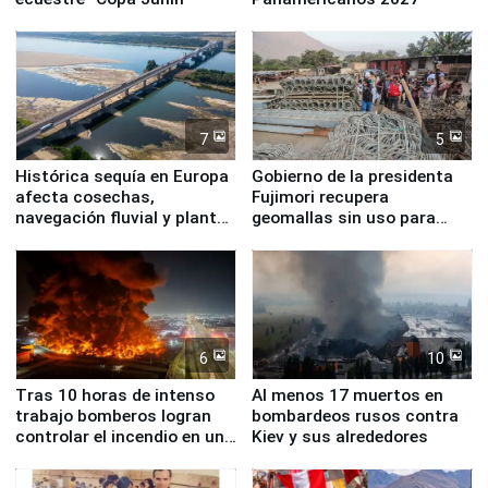
7
5
Histórica sequía en Europa
Gobierno de la presidenta
afecta cosechas,
Fujimori recupera
navegación fluvial y plantas
geomallas sin uso para
nucleares
proteger Santa Eulalia ante
Fenómeno El Niño
6
10
Tras 10 horas de intenso
Al menos 17 muertos en
trabajo bomberos logran
bombardeos rusos contra
controlar el incendio en una
Kiev y sus alrededores
planta química de Santiago
de Chile