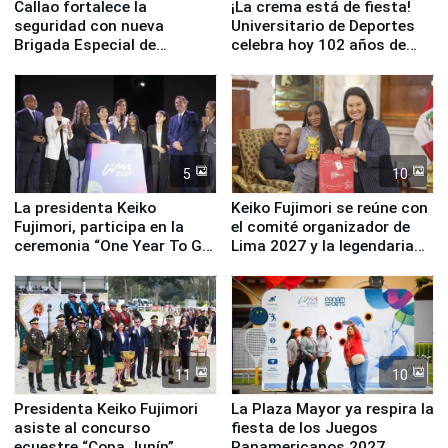
Callao fortalece la
¡La crema está de fiesta!
seguridad con nueva
Universitario de Deportes
Brigada Especial de
celebra hoy 102 años de
Turismo y moderno
fundación
equipamiento para
Serenazgo
5
10
La presidenta Keiko
Keiko Fujimori se reúne con
Fujimori, participa en la
el comité organizador de
ceremonia “One Year To Go
Lima 2027 y la legendaria
de Lima 2027”
Simone Biles
11
10
Presidenta Keiko Fujimori
La Plaza Mayor ya respira la
asiste al concurso
fiesta de los Juegos
ecuestre “Copa Junín”
Panamericanos 2027