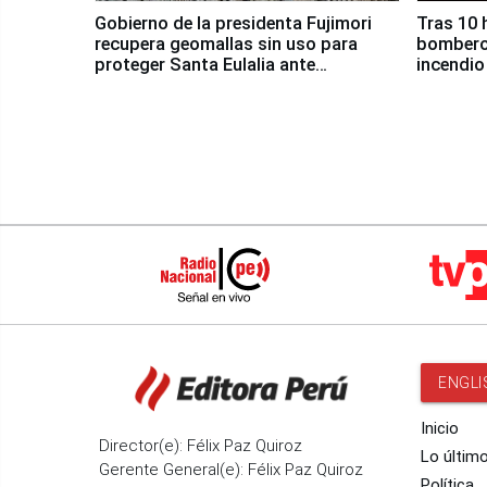
Gobierno de la presidenta Fujimori
Tras 10 
recupera geomallas sin uso para
bomberos
proteger Santa Eulalia ante
incendio
Fenómeno El Niño
Santiago
ENGLI
Inicio
Director(e): Félix Paz Quiroz
Lo últim
Gerente General(e): Félix Paz Quiroz
Política