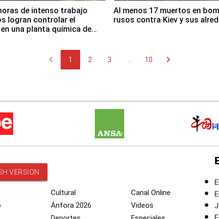
horas de intenso trabajo
Al menos 17 muertos en bo
 logran controlar el
rusos contra Kiev y sus alre
 en una planta química de
 de Chile
chevron_left
chevron_right
1
2
3
...
10
SH VERSION
E
Cultural
Canal Online
E
o
Ánfora 2026
Videos
J
F
Deportes
Especiales