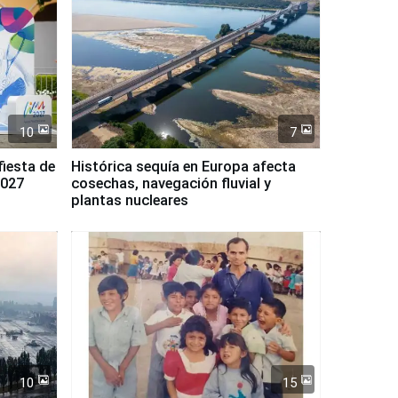
10
7
fiesta de
Histórica sequía en Europa afecta
2027
cosechas, navegación fluvial y
plantas nucleares
10
15