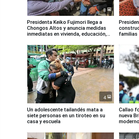
8
Presidenta Keiko Fujimori llega a
Presiden
Chongos Altos y anuncia medidas
construc
inmediatas en vivienda, educación,
familias
salud y empleo
Junín
4
Un adolescente tailandés mata a
Callao f
siete personas en un tiroteo en su
nueva Br
casa y escuela
moderno
Serenaz