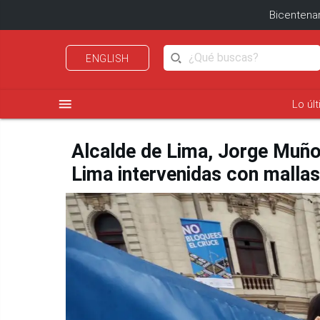
Bicentenar
ENGLISH
menu
Lo úl
Alcalde de Lima, Jorge Muñoz
Lima intervenidas con mallas