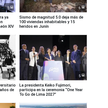
5
6
ra ya
Sismo de magnitud 5.0 deja más de
on
100 viviendas inhabitables y 15
León XIV
heridos en Junín
10
5
ersitario
La presidenta Keiko Fujimori,
 años de
participa en la ceremonia “One Year
To Go de Lima 2027”