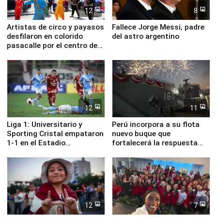
12
8
Artistas de circo y payasos
Fallece Jorge Messi, padre
desfilaron en colorido
del astro argentino
pasacalle por el centro de
Lima
12
11
Liga 1: Universitario y
Perú incorpora a su flota
Sporting Cristal empataron
nuevo buque que
1-1 en el Estadio
fortalecerá la respuesta
Monumental
ante el fenómeno El Niño
12
7