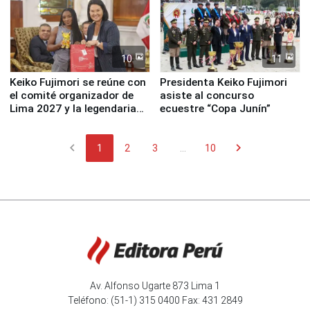
10
11
Keiko Fujimori se reúne con
Presidenta Keiko Fujimori
el comité organizador de
asiste al concurso
Lima 2027 y la legendaria
ecuestre “Copa Junín”
Simone Biles
chevron_left
chevron_right
1
2
3
...
10
Av. Alfonso Ugarte 873 Lima 1
Teléfono: (51-1) 315 0400 Fax: 431 2849