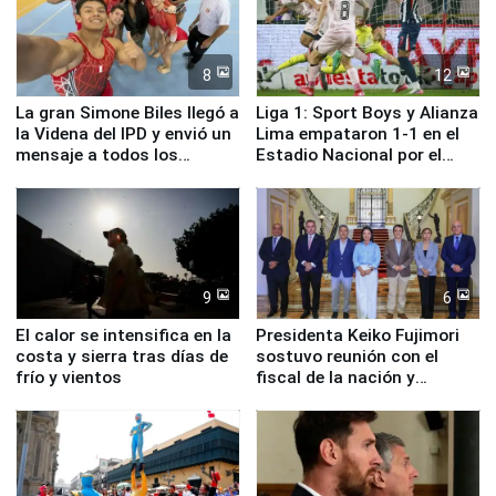
8
12
La gran Simone Biles llegó a
Liga 1: Sport Boys y Alianza
la Videna del IPD y envió un
Lima empataron 1-1 en el
mensaje a todos los
Estadio Nacional por el
deportistas del Perú
Torneo Clausura
9
6
El calor se intensifica en la
Presidenta Keiko Fujimori
costa y sierra tras días de
sostuvo reunión con el
frío y vientos
fiscal de la nación y
ministros de Estado