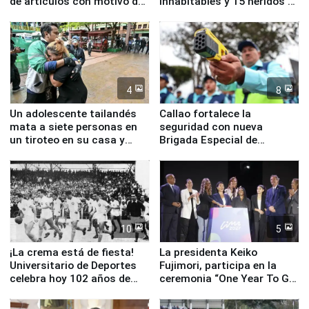
de artículos con motivo de
inhabitables y 15 heridos en
la visita del papa León XIV
Junín
4
8
Un adolescente tailandés
Callao fortalece la
mata a siete personas en
seguridad con nueva
un tiroteo en su casa y
Brigada Especial de
escuela
Turismo y moderno
equipamiento para
Serenazgo
10
5
¡La crema está de fiesta!
La presidenta Keiko
Universitario de Deportes
Fujimori, participa en la
celebra hoy 102 años de
ceremonia “One Year To Go
fundación
de Lima 2027”