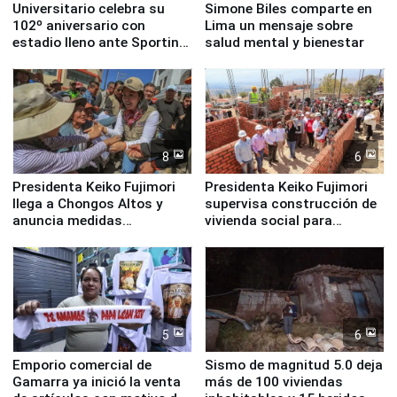
Universitario celebra su
Simone Biles comparte en
102º aniversario con
Lima un mensaje sobre
estadio lleno ante Sporting
salud mental y bienestar
Cristal
8
6
Presidenta Keiko Fujimori
Presidenta Keiko Fujimori
llega a Chongos Altos y
supervisa construcción de
anuncia medidas
vivienda social para
inmediatas en vivienda,
familias afectadas por
educación, salud y empleo
sismo en Junín
5
6
Emporio comercial de
Sismo de magnitud 5.0 deja
Gamarra ya inició la venta
más de 100 viviendas