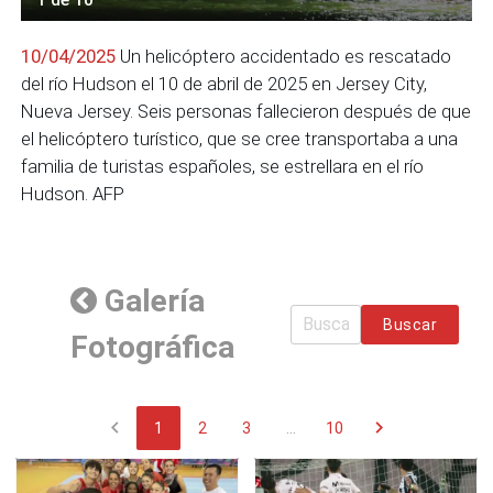
10/04/2025
Un helicóptero accidentado es rescatado
del río Hudson el 10 de abril de 2025 en Jersey City,
Nueva Jersey. Seis personas fallecieron después de que
el helicóptero turístico, que se cree transportaba a una
familia de turistas españoles, se estrellara en el río
Hudson. AFP
Galería
Buscar
Fotográfica
chevron_left
chevron_right
1
2
3
...
10