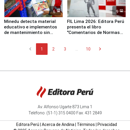
6
9
Minedu detecta material
FIL Lima 2026: Editora Perú
educativo e implementos
presenta el libro
de mantenimiento sin
"Comentarios de Normas
distribuir en almacenes de
Legales: Laboral Vl .
la UGEL 2
Derecho Colectivo"
chevron_left
chevron_right
1
2
3
...
10
Av. Alfonso Ugarte 873 Lima 1
Teléfono: (51-1) 315 0400 Fax: 431 2849
Editora Perú
|
Acerca de Andina
|
Términos
|
Privacidad