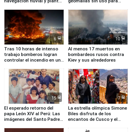
navegación fluvial y plantas
geomallas sin uso para
nucleares
proteger Santa Eulalia ante
Fenómeno El Niño
6
10
Tras 10 horas de intenso
Al menos 17 muertos en
trabajo bomberos logran
bombardeos rusos contra
controlar el incendio en una
Kiev y sus alrededores
planta química de Santiago
de Chile
15
7
El esperado retorno del
La estrella olímpica Simone
papa León XIV al Perú: Las
Biles disfruta de los
imágenes del Santo Padre
encantos de Cusco y el
en su labor pastoral en
Valle Sagrado
nuestro país