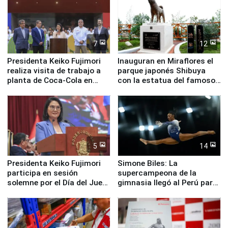
7
12
Presidenta Keiko Fujimori
Inauguran en Miraflores el
realiza visita de trabajo a
parque japonés Shibuya
planta de Coca-Cola en
con la estatua del famoso
Pucusana
perro Hachiko
5
14
Presidenta Keiko Fujimori
Simone Biles: La
participa en sesión
supercampeona de la
solemne por el Día del Juez
gimnasia llegó al Perú para
y la Jueza
empezar cuenta regresiva a
Panamericanos Lima 2027