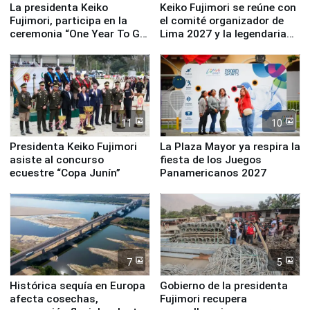
La presidenta Keiko
Keiko Fujimori se reúne con
Fujimori, participa en la
el comité organizador de
ceremonia “One Year To Go
Lima 2027 y la legendaria
de Lima 2027”
Simone Biles
11
10
Presidenta Keiko Fujimori
La Plaza Mayor ya respira la
asiste al concurso
fiesta de los Juegos
ecuestre “Copa Junín”
Panamericanos 2027
7
5
Histórica sequía en Europa
Gobierno de la presidenta
afecta cosechas,
Fujimori recupera