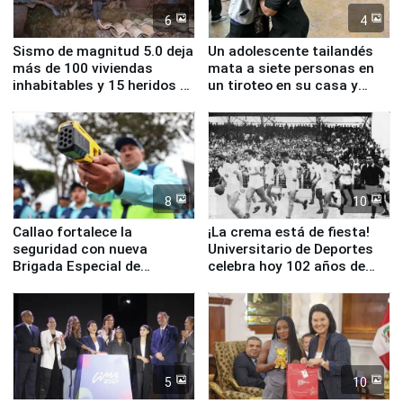
6
4
Sismo de magnitud 5.0 deja
Un adolescente tailandés
más de 100 viviendas
mata a siete personas en
inhabitables y 15 heridos en
un tiroteo en su casa y
Junín
escuela
8
10
Callao fortalece la
¡La crema está de fiesta!
seguridad con nueva
Universitario de Deportes
Brigada Especial de
celebra hoy 102 años de
Turismo y moderno
fundación
equipamiento para
Serenazgo
5
10