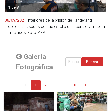
1 de 8
08/09/2021
Interiores de la prisión de Tangerang,
Indonesia, después de que estalló un incendio y mató a
41 reclusos. Foto: AFP
Galería
Buscar
Fotográfica
chevron_left
chevron_right
1
2
3
...
10