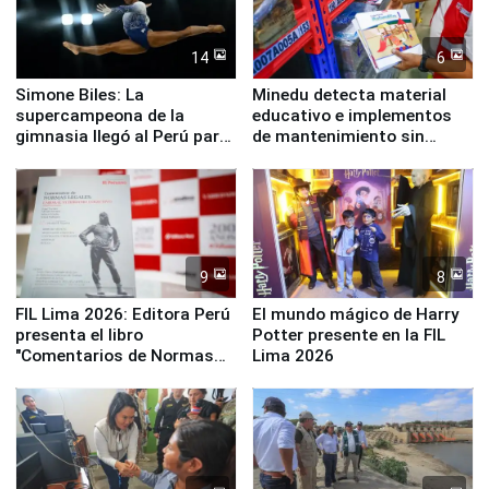
14
6
Simone Biles: La
Minedu detecta material
supercampeona de la
educativo e implementos
gimnasia llegó al Perú para
de mantenimiento sin
empezar cuenta regresiva a
distribuir en almacenes de
Panamericanos Lima 2027
la UGEL 2
9
8
FIL Lima 2026: Editora Perú
El mundo mágico de Harry
presenta el libro
Potter presente en la FIL
"Comentarios de Normas
Lima 2026
Legales: Laboral Vl .
Derecho Colectivo"