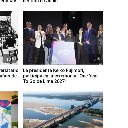
León XIV
heridos en Junín
10
5
ersitario
La presidenta Keiko Fujimori,
 años de
participa en la ceremonia “One Year
To Go de Lima 2027”