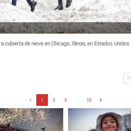
 cubierta de nieve en Chicago, Illinois, en Estados Unidos.
chevron_left
chevron_right
1
2
3
...
10