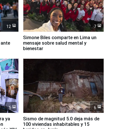
12
7
Simone Biles comparte en Lima un
 ante
mensaje sobre salud mental y
bienestar
5
6
ra ya
Sismo de magnitud 5.0 deja más de
on
100 viviendas inhabitables y 15