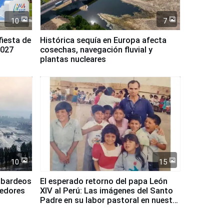
10
7
fiesta de
Histórica sequía en Europa afecta
2027
cosechas, navegación fluvial y
plantas nucleares
10
15
mbardeos
El esperado retorno del papa León
dedores
XIV al Perú: Las imágenes del Santo
Padre en su labor pastoral en nuestro
país