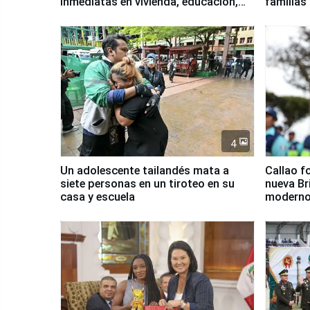
inmediatas en vivienda, educación,
familias
salud y empleo
Junín
4
Un adolescente tailandés mata a
Callao f
siete personas en un tiroteo en su
nueva Br
casa y escuela
moderno
Serenaz