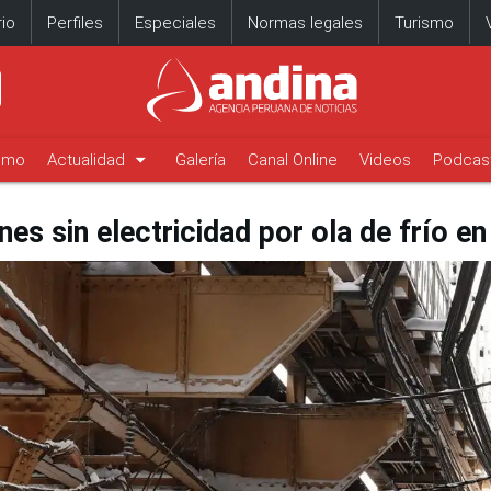
io
Perfiles
Especiales
Normas legales
Turismo
arrow_drop_down
timo
Actualidad
Galería
Canal Online
Videos
Podcas
es sin electricidad por ola de frío e