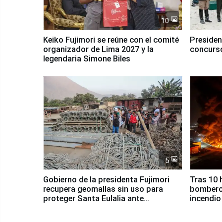
10
Keiko Fujimori se reúne con el comité
Presiden
organizador de Lima 2027 y la
concurso
legendaria Simone Biles
5
Gobierno de la presidenta Fujimori
Tras 10 
recupera geomallas sin uso para
bomberos
proteger Santa Eulalia ante
incendio
Fenómeno El Niño
Santiago