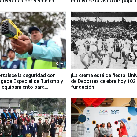
 afectadas por sismo en
motivo de la visita del papa 
8
ortalece la seguridad con
¡La crema está de fiesta! Univ
igada Especial de Turismo y
de Deportes celebra hoy 102
 equipamiento para
fundación
go