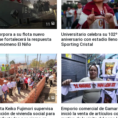
11
orpora a su flota nuevo
Universitario celebra su 102º
e fortalecerá la respuesta
aniversario con estadio lleno
fenómeno El Niño
Sporting Cristal
6
ta Keiko Fujimori supervisa
Emporio comercial de Gamar
ción de vivienda social para
inició la venta de artículos c