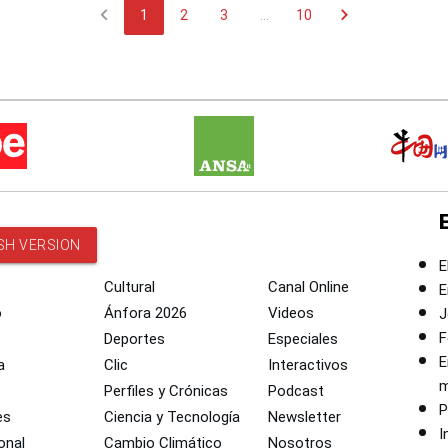
chevron_left
chevron_right
1
2
3
...
10
SH VERSION
E
Cultural
Canal Online
E
o
Ánfora 2026
Videos
J
F
Deportes
Especiales
E
a
Clic
Interactivos
m
Perfiles y Crónicas
Podcast
P
es
Ciencia y Tecnología
Newsletter
I
onal
Cambio Climático
Nosotros