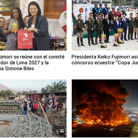
10
jimori se reúne con el comité
Presidenta Keiko Fujimori asi
dor de Lima 2027 y la
concurso ecuestre “Copa Ju
ia Simone Biles
5