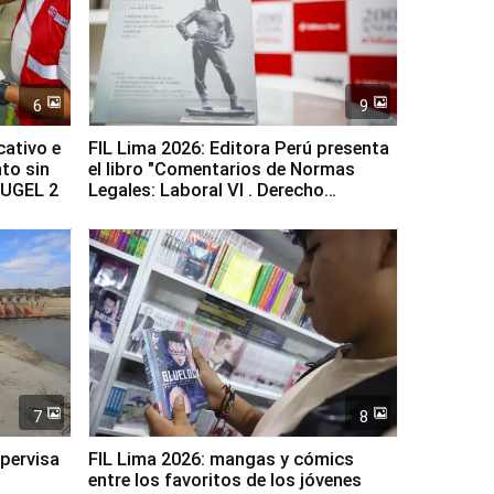
6
9
cativo e
FIL Lima 2026: Editora Perú presenta
to sin
el libro "Comentarios de Normas
a UGEL 2
Legales: Laboral Vl . Derecho
Colectivo"
7
8
upervisa
FIL Lima 2026: mangas y cómics
entre los favoritos de los jóvenes