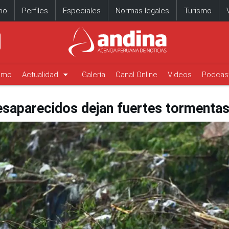
io
Perfiles
Especiales
Normas legales
Turismo
arrow_drop_down
timo
Actualidad
Galería
Canal Online
Videos
Podcas
saparecidos dejan fuertes tormentas