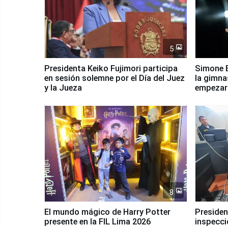
5
Presidenta Keiko Fujimori participa
Simone B
en sesión solemne por el Día del Juez
la gimna
y la Jueza
empezar 
Panamer
8
El mundo mágico de Harry Potter
Presidenta Keiko Fu
presente en la FIL Lima 2026
inspecci