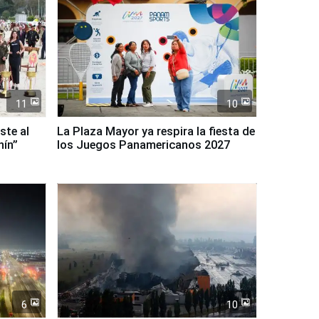
11
10
ste al
La Plaza Mayor ya respira la fiesta de
nín”
los Juegos Panamericanos 2027
6
10