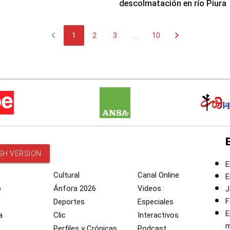
descolmatación en río Piura
chevron_left
chevron_right
1
2
3
...
10
SH VERSION
E
Cultural
Canal Online
E
o
Ánfora 2026
Videos
J
F
Deportes
Especiales
E
a
Clic
Interactivos
m
Perfiles y Crónicas
Podcast