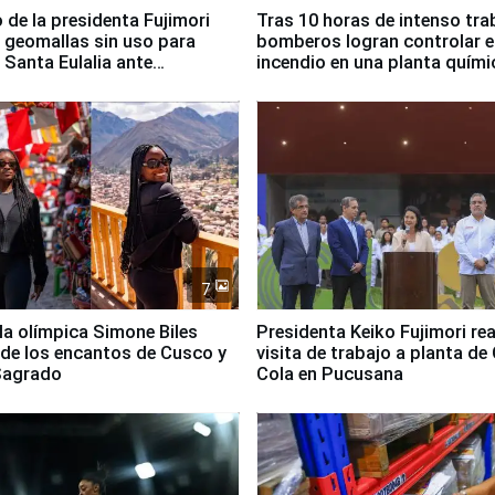
 de la presidenta Fujimori
Tras 10 horas de intenso tra
 geomallas sin uso para
bomberos logran controlar e
 Santa Eulalia ante
incendio en una planta quími
o El Niño
Santiago de Chile
7
lla olímpica Simone Biles
Presidenta Keiko Fujimori rea
 de los encantos de Cusco y
visita de trabajo a planta de
 Sagrado
Cola en Pucusana