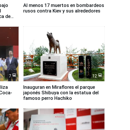
bajo
Al menos 17 muertos en bombardeos
l
rusos contra Kiev y sus alrededores
ca de
7
12
liza
Inauguran en Miraflores el parque
 Coca-
japonés Shibuya con la estatua del
famoso perro Hachiko