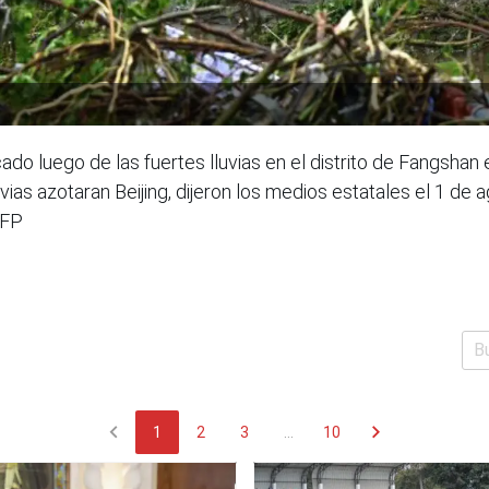
do luego de las fuertes lluvias en el distrito de Fangshan 
ias azotaran Beijing, dijeron los medios estatales el 1 de
AFP
chevron_left
chevron_right
1
2
3
...
10