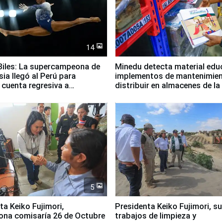
14
iles: La supercampeona de
Minedu detecta material edu
sia llegó al Perú para
implementos de mantenimien
cuenta regresiva a
distribuir en almacenes de l
icanos Lima 2027
5
jimori,
Presidenta Keiko Fujimori, s
ona comisaría 26 de Octubre
trabajos de limpieza y