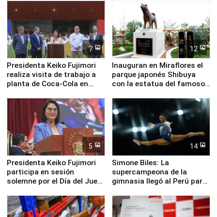
nuestro país
7
12
Presidenta Keiko Fujimori
Inauguran en Miraflores el
realiza visita de trabajo a
parque japonés Shibuya
planta de Coca-Cola en
con la estatua del famoso
Pucusana
perro Hachiko
5
14
Presidenta Keiko Fujimori
Simone Biles: La
participa en sesión
supercampeona de la
solemne por el Día del Juez
gimnasia llegó al Perú para
y la Jueza
empezar cuenta regresiva a
Panamericanos Lima 2027