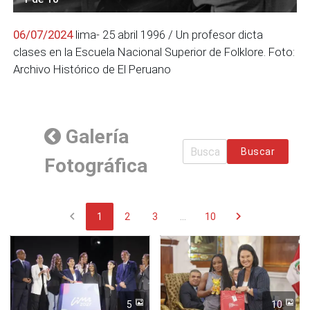
06/07/2024
lima- 25 abril 1996 / Un profesor dicta
clases en la Escuela Nacional Superior de Folklore. Foto:
Archivo Histórico de El Peruano
Galería
Buscar
Fotográfica
chevron_left
chevron_right
1
2
3
...
10
5
10