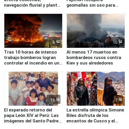
navegación fluvial y plantas
geomallas sin uso para
nucleares
proteger Santa Eulalia ante
Fenómeno El Niño
6
10
Tras 10 horas de intenso
Al menos 17 muertos en
trabajo bomberos logran
bombardeos rusos contra
controlar el incendio en una
Kiev y sus alrededores
planta química de Santiago
de Chile
15
7
El esperado retorno del
La estrella olímpica Simone
papa León XIV al Perú: Las
Biles disfruta de los
imágenes del Santo Padre
encantos de Cusco y el
en su labor pastoral en
Valle Sagrado