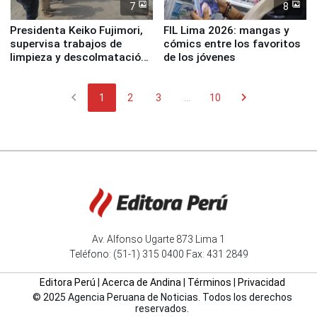
7
8
Presidenta Keiko Fujimori,
FIL Lima 2026: mangas y
supervisa trabajos de
cómics entre los favoritos
limpieza y descolmatación
de los jóvenes
en río Piura
chevron_left
chevron_right
1
2
3
...
10
Av. Alfonso Ugarte 873 Lima 1
Teléfono: (51-1) 315 0400 Fax: 431 2849
Editora Perú
|
Acerca de Andina
|
Términos
|
Privacidad
© 2025 Agencia Peruana de Noticias. Todos los derechos
reservados.