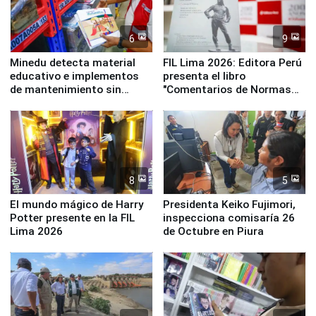
6
9
Minedu detecta material
FIL Lima 2026: Editora Perú
educativo e implementos
presenta el libro
de mantenimiento sin
"Comentarios de Normas
distribuir en almacenes de
Legales: Laboral Vl .
la UGEL 2
Derecho Colectivo"
8
5
El mundo mágico de Harry
Presidenta Keiko Fujimori,
Potter presente en la FIL
inspecciona comisaría 26
Lima 2026
de Octubre en Piura