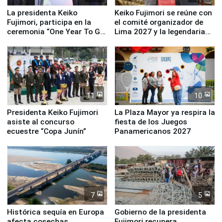
La presidenta Keiko
Keiko Fujimori se reúne con
Fujimori, participa en la
el comité organizador de
ceremonia “One Year To Go
Lima 2027 y la legendaria
de Lima 2027”
Simone Biles
11
10
Presidenta Keiko Fujimori
La Plaza Mayor ya respira la
asiste al concurso
fiesta de los Juegos
ecuestre “Copa Junín”
Panamericanos 2027
7
5
Histórica sequía en Europa
Gobierno de la presidenta
afecta cosechas,
Fujimori recupera