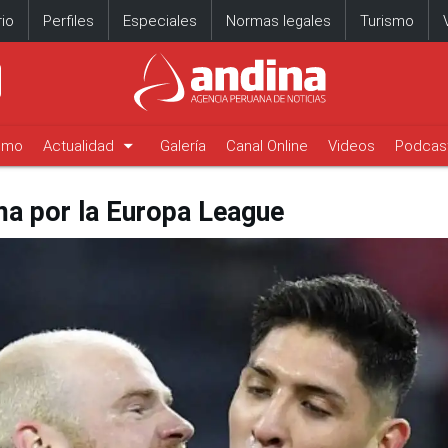
io
Perfiles
Especiales
Normas legales
Turismo
arrow_drop_down
timo
Actualidad
Galería
Canal Online
Videos
Podcas
ma por la Europa League