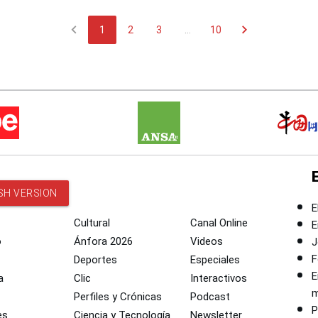
chevron_left
chevron_right
1
2
3
...
10
SH VERSION
E
Cultural
Canal Online
E
o
Ánfora 2026
Videos
J
F
Deportes
Especiales
E
a
Clic
Interactivos
m
Perfiles y Crónicas
Podcast
P
es
Ciencia y Tecnología
Newsletter