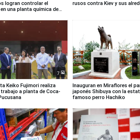
 logran controlar el
rusos contra Kiev y sus alre
 en una planta química de
 de Chile
7
ta Keiko Fujimori realiza
Inauguran en Miraflores el p
e trabajo a planta de Coca-
japonés Shibuya con la estat
 Pucusana
famoso perro Hachiko