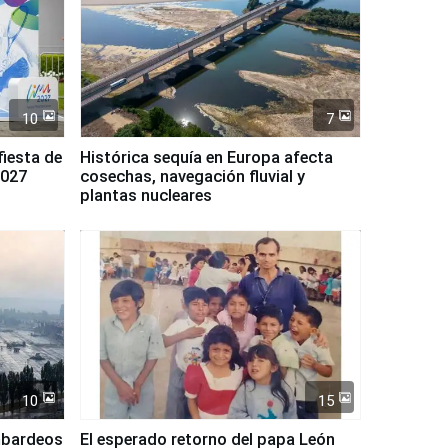
10
7
fiesta de
Histórica sequía en Europa afecta
2027
cosechas, navegación fluvial y
plantas nucleares
10
15
mbardeos
El esperado retorno del papa León