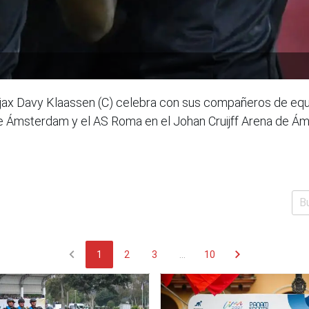
jax Davy Klaassen (C) celebra con sus compañeros de equi
 de Ámsterdam y el AS Roma en el Johan Cruijff Arena de Á
chevron_left
chevron_right
1
2
3
...
10