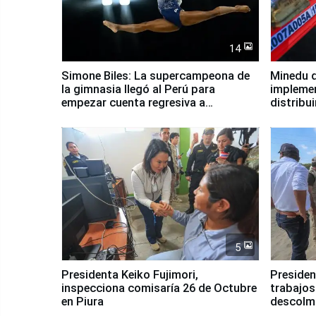
14
Simone Biles: La supercampeona de
Minedu d
la gimnasia llegó al Perú para
impleme
empezar cuenta regresiva a
distribu
Panamericanos Lima 2027
5
Presidenta Keiko Fujimori,
Presiden
inspecciona comisaría 26 de Octubre
trabajos
en Piura
descolma