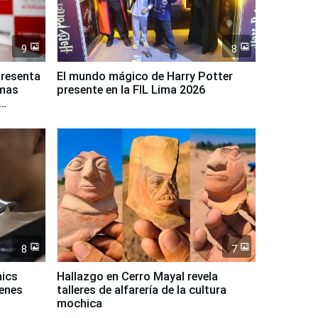
9
8
presenta
El mundo mágico de Harry Potter
rmas
presente en la FIL Lima 2026
8
7
mics
Hallazgo en Cerro Mayal revela
venes
talleres de alfarería de la cultura
mochica