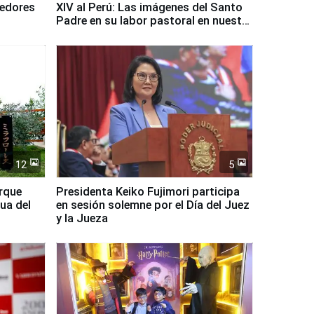
dedores
XIV al Perú: Las imágenes del Santo
Padre en su labor pastoral en nuestro
país
12
5
arque
Presidenta Keiko Fujimori participa
ua del
en sesión solemne por el Día del Juez
y la Jueza