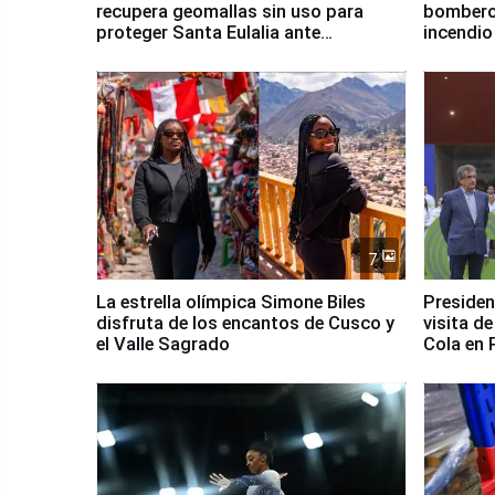
recupera geomallas sin uso para
bomberos
proteger Santa Eulalia ante
incendio
Fenómeno El Niño
Santiago
7
La estrella olímpica Simone Biles
Presiden
disfruta de los encantos de Cusco y
visita d
el Valle Sagrado
Cola en