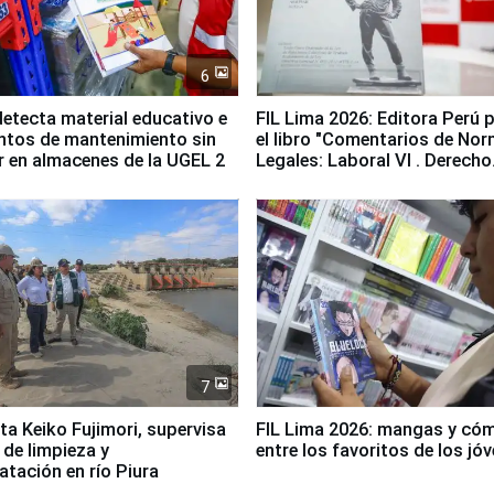
6
etecta material educativo e
FIL Lima 2026: Editora Perú 
ntos de mantenimiento sin
el libro "Comentarios de No
ir en almacenes de la UGEL 2
Legales: Laboral Vl . Derecho
Colectivo"
7
ta Keiko Fujimori, supervisa
FIL Lima 2026: mangas y có
 de limpieza y
entre los favoritos de los jó
tación en río Piura