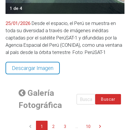
1 de 4
25/01/2026
Desde el espacio, el Perú se muestra en
toda su diversidad a través de imágenes inéditas
captadas por el satélite PerúSAT-1 y difundidas por la
Agencia Espacial del Perú (CONIDA), como una ventana
al país desde la órbita terrestre. Foto: PerúSAT-1
Descargar Imagen
Galería
Buscar
Fotográfica
chevron_left
chevron_right
1
2
3
...
10