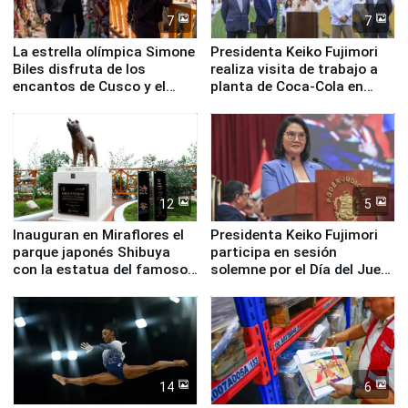
7
7
La estrella olímpica Simone
Presidenta Keiko Fujimori
Biles disfruta de los
realiza visita de trabajo a
encantos de Cusco y el
planta de Coca-Cola en
Valle Sagrado
Pucusana
12
5
Inauguran en Miraflores el
Presidenta Keiko Fujimori
parque japonés Shibuya
participa en sesión
con la estatua del famoso
solemne por el Día del Juez
perro Hachiko
y la Jueza
14
6