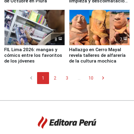
de Octubre en Piura
limpieza y descolmatación
en río Piura
8
7
FIL Lima 2026: mangas y
Hallazgo en Cerro Mayal
cómics entre los favoritos
revela talleres de alfarería
de los jóvenes
de la cultura mochica
chevron_left
chevron_right
1
2
3
...
10