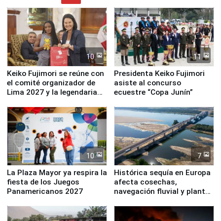
10
11
Keiko Fujimori se reúne con
Presidenta Keiko Fujimori
el comité organizador de
asiste al concurso
Lima 2027 y la legendaria
ecuestre “Copa Junín”
Simone Biles
10
7
La Plaza Mayor ya respira la
Histórica sequía en Europa
fiesta de los Juegos
afecta cosechas,
Panamericanos 2027
navegación fluvial y plantas
nucleares