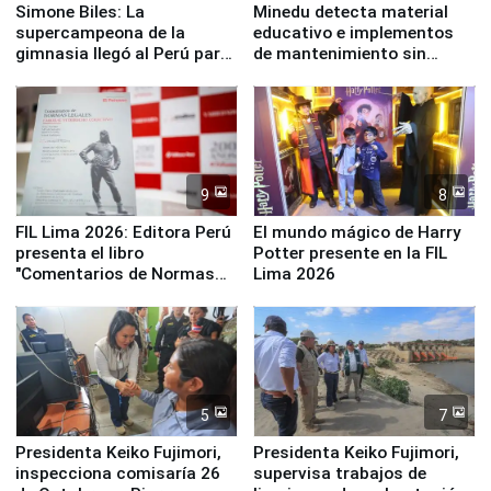
Simone Biles: La
Minedu detecta material
supercampeona de la
educativo e implementos
gimnasia llegó al Perú para
de mantenimiento sin
empezar cuenta regresiva a
distribuir en almacenes de
Panamericanos Lima 2027
la UGEL 2
9
8
FIL Lima 2026: Editora Perú
El mundo mágico de Harry
presenta el libro
Potter presente en la FIL
"Comentarios de Normas
Lima 2026
Legales: Laboral Vl .
Derecho Colectivo"
5
7
Presidenta Keiko Fujimori,
Presidenta Keiko Fujimori,
inspecciona comisaría 26
supervisa trabajos de