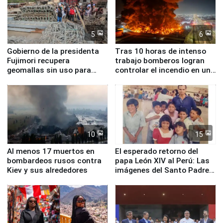
5
6
Gobierno de la presidenta
Tras 10 horas de intenso
Fujimori recupera
trabajo bomberos logran
geomallas sin uso para
controlar el incendio en una
proteger Santa Eulalia ante
planta química de Santiago
Fenómeno El Niño
de Chile
10
15
Al menos 17 muertos en
El esperado retorno del
bombardeos rusos contra
papa León XIV al Perú: Las
Kiev y sus alrededores
imágenes del Santo Padre
en su labor pastoral en
nuestro país