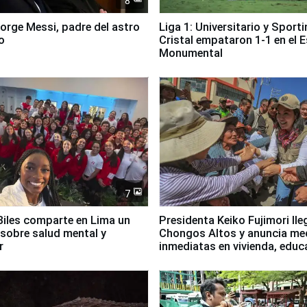
8
Jorge Messi, padre del astro
Liga 1: Universitario y Sport
o
Cristal empataron 1-1 en el 
Monumental
7
iles comparte en Lima un
Presidenta Keiko Fujimori lle
sobre salud mental y
Chongos Altos y anuncia me
r
inmediatas en vivienda, educ
salud y empleo