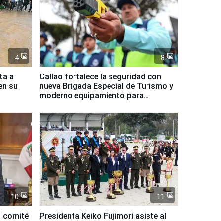
4
8
ta a
Callao fortalece la seguridad con
en su
nueva Brigada Especial de Turismo y
moderno equipamiento para
Serenazgo
10
11
l comité
Presidenta Keiko Fujimori asiste al