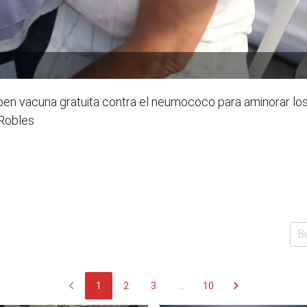
en vacuna gratuita contra el neumococo para aminorar los
 Robles
chevron_left
chevron_right
1
2
3
...
10