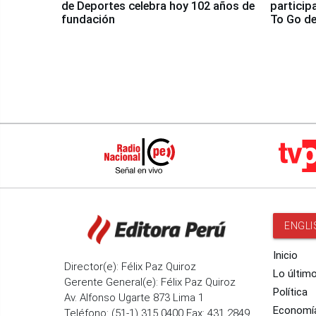
de Deportes celebra hoy 102 años de
particip
fundación
To Go de
ENGLI
Inicio
Director(e): Félix Paz Quiroz
Lo últim
Gerente General(e): Félix Paz Quiroz
Política
Av. Alfonso Ugarte 873 Lima 1
Economí
Teléfono: (51-1) 315 0400 Fax: 431 2849