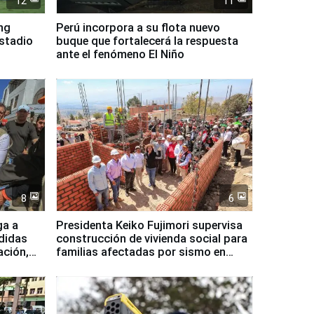
12
11
ing
Perú incorpora a su flota nuevo
Estadio
buque que fortalecerá la respuesta
ante el fenómeno El Niño
8
6
ga a
Presidenta Keiko Fujimori supervisa
didas
construcción de vivienda social para
ación,
familias afectadas por sismo en
Junín