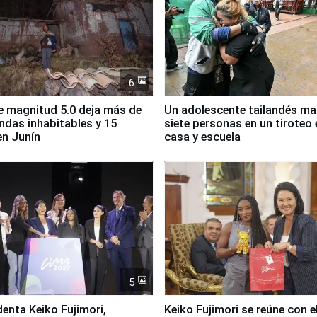
6
 magnitud 5.0 deja más de
Un adolescente tailandés ma
endas inhabitables y 15
siete personas en un tiroteo 
en Junín
casa y escuela
5
denta Keiko Fujimori,
Keiko Fujimori se reúne con e