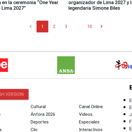
a en la ceremonia “One Year
organizador de Lima 2027 y l
 Lima 2027”
legendaria Simone Biles
chevron_left
chevron_right
1
2
3
...
10
SH VERSION
E
Cultural
Canal Online
E
o
Ánfora 2026
Videos
J
F
Deportes
Especiales
E
a
Clic
Interactivos