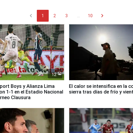
chevron_left
chevron_right
1
2
3
...
10
12
Sport Boys y Alianza Lima
El calor se intensifica en la c
n 1-1 en el Estadio Nacional
sierra tras días de frío y vien
orneo Clausura