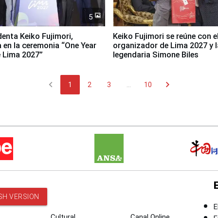
5
denta Keiko Fujimori,
Keiko Fujimori se reúne con e
a en la ceremonia “One Year
organizador de Lima 2027 y l
 Lima 2027”
legendaria Simone Biles
chevron_left
chevron_right
1
2
3
...
10
SH VERSION
E
Cultural
Canal Online