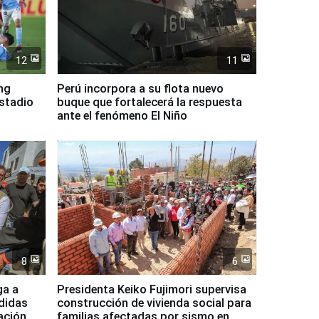
12
11
ing
Perú incorpora a su flota nuevo
Estadio
buque que fortalecerá la respuesta
ante el fenómeno El Niño
8
6
ga a
Presidenta Keiko Fujimori supervisa
didas
construcción de vivienda social para
ación,
familias afectadas por sismo en