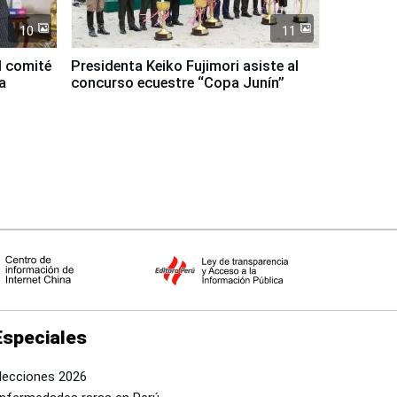
10
11
l comité
Presidenta Keiko Fujimori asiste al
a
concurso ecuestre “Copa Junín”
Especiales
lecciones 2026