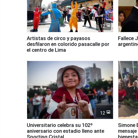
12
Artistas de circo y payasos
Fallece 
desfilaron en colorido pasacalle por
argentin
el centro de Lima
12
Universitario celebra su 102º
Simone B
aniversario con estadio lleno ante
mensaje 
Sporting Cristal
bienesta