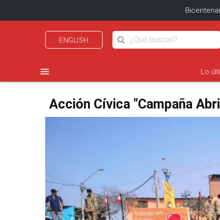
Bicentenar
ENGLISH
menu
Lo úl
Acción Cívica "Campaña Abrig