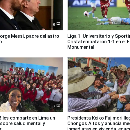
8
Jorge Messi, padre del astro
Liga 1: Universitario y Sport
o
Cristal empataron 1-1 en el 
Monumental
7
iles comparte en Lima un
Presidenta Keiko Fujimori lle
sobre salud mental y
Chongos Altos y anuncia me
r
inmediatas en vivienda, educ