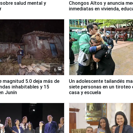
sobre salud mental y
Chongos Altos y anuncia me
r
inmediatas en vivienda, educ
salud y empleo
6
 magnitud 5.0 deja más de
Un adolescente tailandés ma
endas inhabitables y 15
siete personas en un tiroteo 
en Junín
casa y escuela