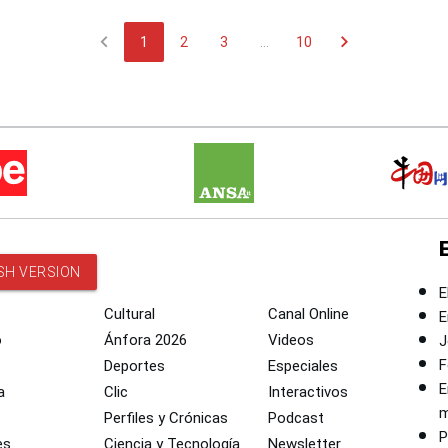
chevron_left
chevron_right
1
2
3
...
10
SH VERSION
E
Cultural
Canal Online
E
o
Ánfora 2026
Videos
J
F
Deportes
Especiales
E
a
Clic
Interactivos
m
Perfiles y Crónicas
Podcast
P
es
Ciencia y Tecnología
Newsletter