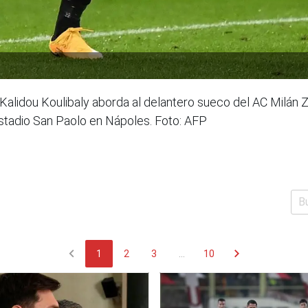
alidou Koulibaly aborda al delantero sueco del AC Milán Zl
 estadio San Paolo en Nápoles. Foto: AFP
chevron_left
chevron_right
1
2
3
...
10