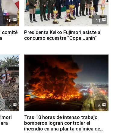
10
11
l comité
Presidenta Keiko Fujimori asiste al
a
concurso ecuestre “Copa Junín”
5
6
jimori
Tras 10 horas de intenso trabajo
para
bomberos logran controlar el
incendio en una planta química de
Santiago de Chile