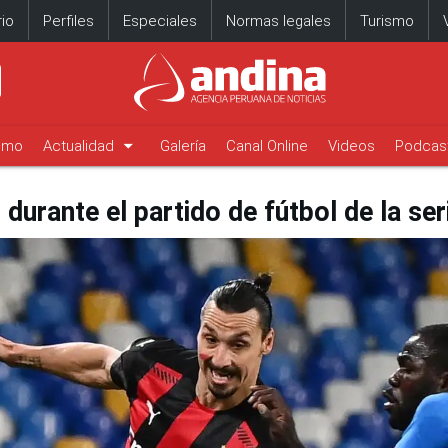
io
Perfiles
Especiales
Normas legales
Turismo
arrow_drop_down
timo
Actualidad
Galería
Canal Online
Videos
Podcas
durante el partido de fútbol de la seri