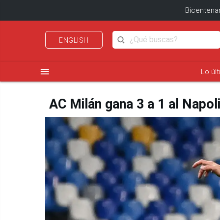
Bicentenar
ENGLISH
menu
Lo úl
AC Milán gana 3 a 1 al Napoli 