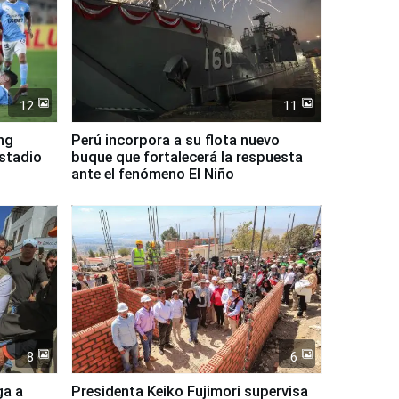
12
11
ing
Perú incorpora a su flota nuevo
Estadio
buque que fortalecerá la respuesta
ante el fenómeno El Niño
8
6
ga a
Presidenta Keiko Fujimori supervisa