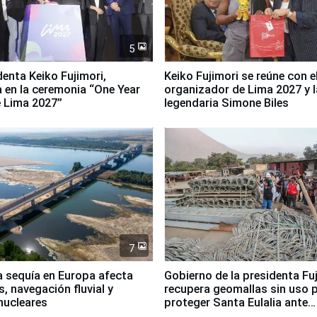
5
denta Keiko Fujimori,
Keiko Fujimori se reúne con e
a en la ceremonia “One Year
organizador de Lima 2027 y l
 Lima 2027”
legendaria Simone Biles
7
a sequía en Europa afecta
Gobierno de la presidenta Fu
, navegación fluvial y
recupera geomallas sin uso 
nucleares
proteger Santa Eulalia ante
Fenómeno El Niño