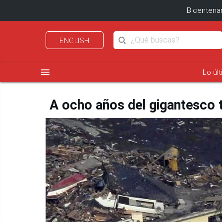
Bicentenar
ENGLISH
menu
Lo úl
A ocho años del gigantesco 