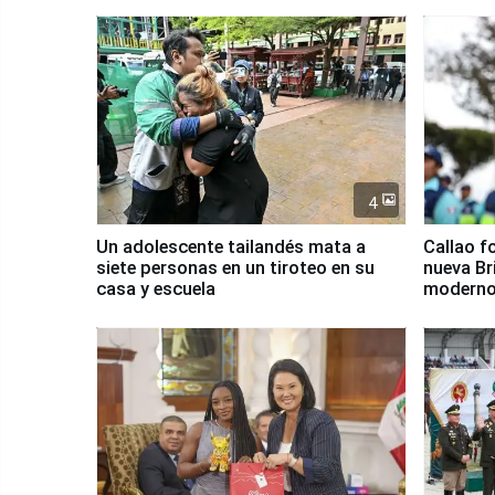
4
Un adolescente tailandés mata a
Callao f
siete personas en un tiroteo en su
nueva Br
casa y escuela
moderno
Serenaz