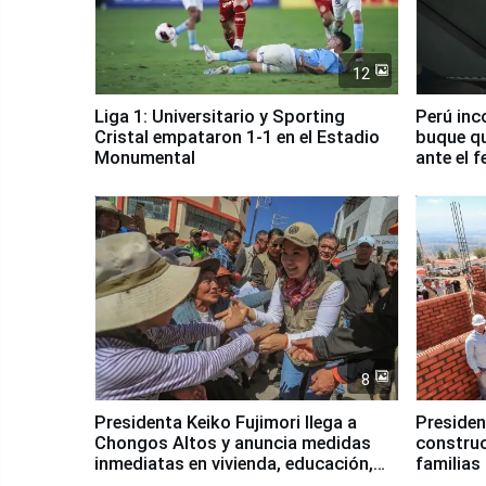
12
Liga 1: Universitario y Sporting
Perú inc
Cristal empataron 1-1 en el Estadio
buque qu
Monumental
ante el 
8
Presidenta Keiko Fujimori llega a
Presiden
Chongos Altos y anuncia medidas
construc
inmediatas en vivienda, educación,
familias
salud y empleo
Junín