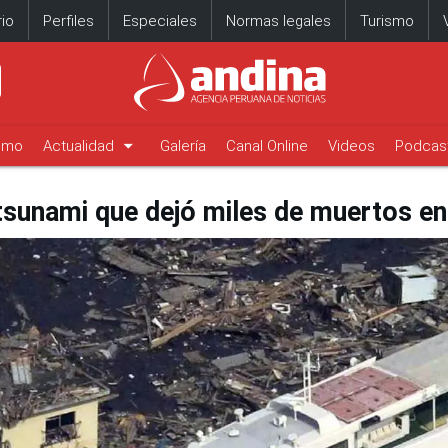
io
Perfiles
Especiales
Normas legales
Turismo
arrow_drop_down
timo
Actualidad
Galería
Canal Online
Videos
Podcas
tsunami que dejó miles de muertos e