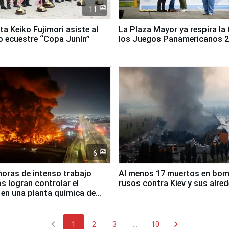
11
ta Keiko Fujimori asiste al
La Plaza Mayor ya respira la 
 ecuestre “Copa Junín”
los Juegos Panamericanos 
6
horas de intenso trabajo
Al menos 17 muertos en bo
 logran controlar el
rusos contra Kiev y sus alre
 en una planta química de
 de Chile
chevron_left
chevron_right
1
2
3
...
10