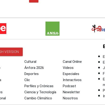
SH VERSION
E
Cultural
Canal Online
E
o
Ánfora 2026
Videos
J
F
Deportes
Especiales
E
a
Clic
Interactivos
m
Perfiles y Crónicas
Podcast
P
es
Ciencia y Tecnología
Newsletter
I
onal
Cambio Climático
Nosotros