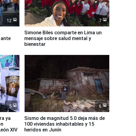
12
7
Simone Biles comparte en Lima un
 ante
mensaje sobre salud mental y
bienestar
5
6
ra ya
Sismo de magnitud 5.0 deja más de
on
100 viviendas inhabitables y 15
León XIV
heridos en Junín