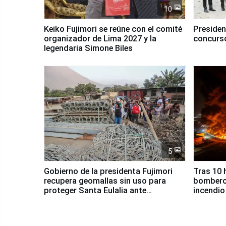
10
Keiko Fujimori se reúne con el comité
Presiden
organizador de Lima 2027 y la
concurso
legendaria Simone Biles
5
Gobierno de la presidenta Fujimori
Tras 10 
recupera geomallas sin uso para
bomberos
proteger Santa Eulalia ante
incendio
Fenómeno El Niño
Santiago