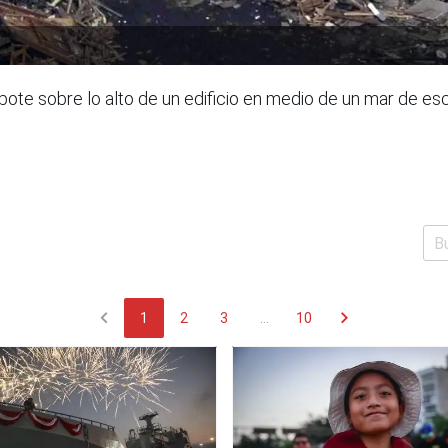
bote sobre lo alto de un edificio en medio de un mar de es
chevron_left
chevron_right
1
2
3
...
10