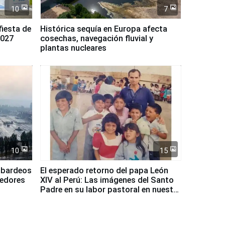
10
7
fiesta de
Histórica sequía en Europa afecta
2027
cosechas, navegación fluvial y
plantas nucleares
10
15
mbardeos
El esperado retorno del papa León
dedores
XIV al Perú: Las imágenes del Santo
Padre en su labor pastoral en nuestro
país