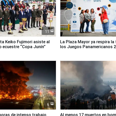
11
ta Keiko Fujimori asiste al
La Plaza Mayor ya respira la 
 ecuestre “Copa Junín”
los Juegos Panamericanos 
6
horas de intenso trabajo
Al menos 17 muertos en bo