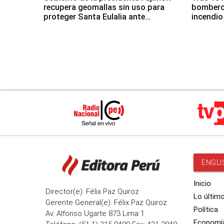
recupera geomallas sin uso para
bomberos
proteger Santa Eulalia ante
incendio
Fenómeno El Niño
Santiago
ENGLI
Inicio
Director(e): Félix Paz Quiroz
Lo últim
Gerente General(e): Félix Paz Quiroz
Política
Av. Alfonso Ugarte 873 Lima 1
Economí