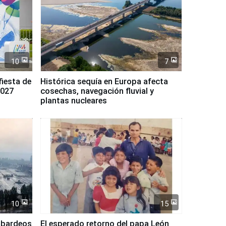
10
7
fiesta de
Histórica sequía en Europa afecta
2027
cosechas, navegación fluvial y
plantas nucleares
10
15
mbardeos
El esperado retorno del papa León