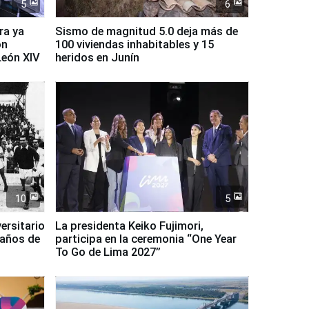
5
6
ra ya
Sismo de magnitud 5.0 deja más de
on
100 viviendas inhabitables y 15
León XIV
heridos en Junín
10
5
ersitario
La presidenta Keiko Fujimori,
 años de
participa en la ceremonia “One Year
To Go de Lima 2027”