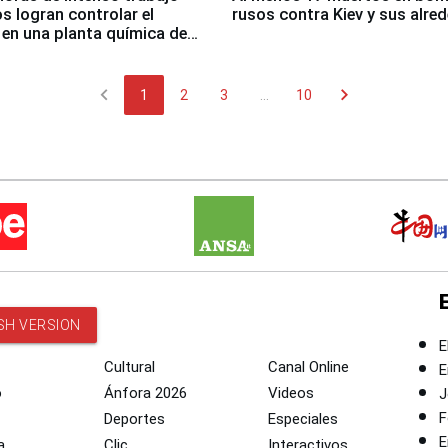
 logran controlar el
rusos contra Kiev y sus alre
 en una planta química de
 de Chile
chevron_left
chevron_right
1
2
3
...
10
SH VERSION
E
Cultural
Canal Online
E
o
Ánfora 2026
Videos
J
F
Deportes
Especiales
E
a
Clic
Interactivos