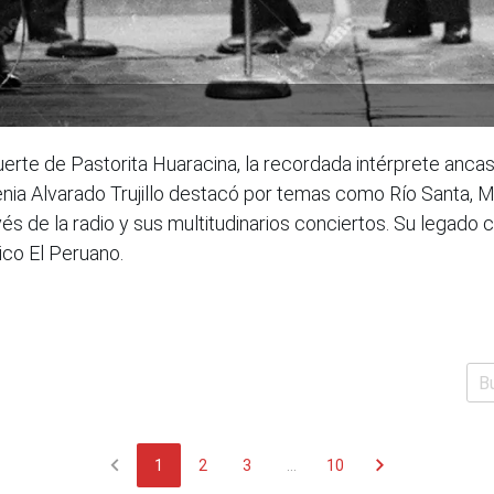
e de Pastorita Huaracina, la recordada intérprete ancashi
tenia Alvarado Trujillo destacó por temas como Río Santa, 
vés de la radio y sus multitudinarios conciertos. Su legado
ico El Peruano.
chevron_left
chevron_right
1
2
3
...
10