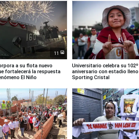
11
orpora a su flota nuevo
Universitario celebra su 102º
e fortalecerá la respuesta
aniversario con estadio lleno
fenómeno El Niño
Sporting Cristal