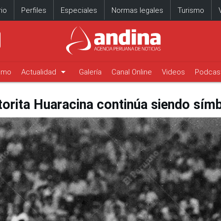
io
Perfiles
Especiales
Normas legales
Turismo
arrow_drop_down
timo
Actualidad
Galería
Canal Online
Videos
Podcas
torita Huaracina continúa siendo sím