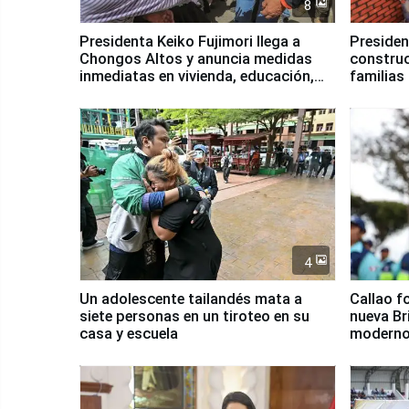
8
Presidenta Keiko Fujimori llega a
Presiden
Chongos Altos y anuncia medidas
construc
inmediatas en vivienda, educación,
familias
salud y empleo
Junín
4
Un adolescente tailandés mata a
Callao f
siete personas en un tiroteo en su
nueva Br
casa y escuela
moderno
Serenaz