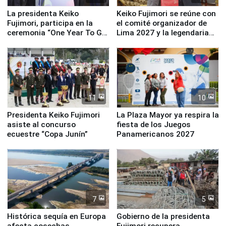
La presidenta Keiko
Keiko Fujimori se reúne con
Fujimori, participa en la
el comité organizador de
ceremonia “One Year To Go
Lima 2027 y la legendaria
de Lima 2027”
Simone Biles
11
10
Presidenta Keiko Fujimori
La Plaza Mayor ya respira la
asiste al concurso
fiesta de los Juegos
ecuestre “Copa Junín”
Panamericanos 2027
7
5
Histórica sequía en Europa
Gobierno de la presidenta
afecta cosechas,
Fujimori recupera