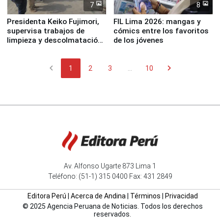
7
8
Presidenta Keiko Fujimori,
FIL Lima 2026: mangas y
supervisa trabajos de
cómics entre los favoritos
limpieza y descolmatación
de los jóvenes
en río Piura
chevron_left
chevron_right
1
2
3
...
10
Av. Alfonso Ugarte 873 Lima 1
Teléfono: (51-1) 315 0400 Fax: 431 2849
Editora Perú
|
Acerca de Andina
|
Términos
|
Privacidad
© 2025 Agencia Peruana de Noticias. Todos los derechos
reservados.