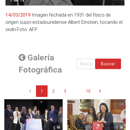
14/03/2019
Imagen fechada en 1931 del físico de
origen suizo-estadounidense Albert Einstein, tocando el
violín.Foto: AFP
Galería
Buscar
Fotográfica
chevron_left
chevron_right
1
2
3
...
10
5
10