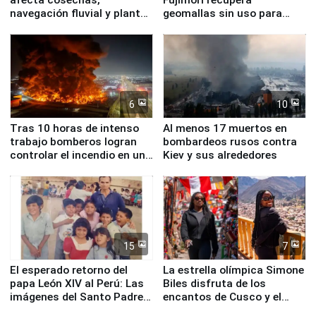
navegación fluvial y plantas
geomallas sin uso para
nucleares
proteger Santa Eulalia ante
Fenómeno El Niño
6
10
Tras 10 horas de intenso
Al menos 17 muertos en
trabajo bomberos logran
bombardeos rusos contra
controlar el incendio en una
Kiev y sus alrededores
planta química de Santiago
de Chile
15
7
El esperado retorno del
La estrella olímpica Simone
papa León XIV al Perú: Las
Biles disfruta de los
imágenes del Santo Padre
encantos de Cusco y el
en su labor pastoral en
Valle Sagrado