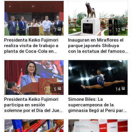
nuestro país
7
12
Presidenta Keiko Fujimori
Inauguran en Miraflores el
realiza visita de trabajo a
parque japonés Shibuya
planta de Coca-Cola en
con la estatua del famoso
Pucusana
perro Hachiko
5
14
Presidenta Keiko Fujimori
Simone Biles: La
participa en sesión
supercampeona de la
solemne por el Día del Juez
gimnasia llegó al Perú para
y la Jueza
empezar cuenta regresiva a
Panamericanos Lima 2027