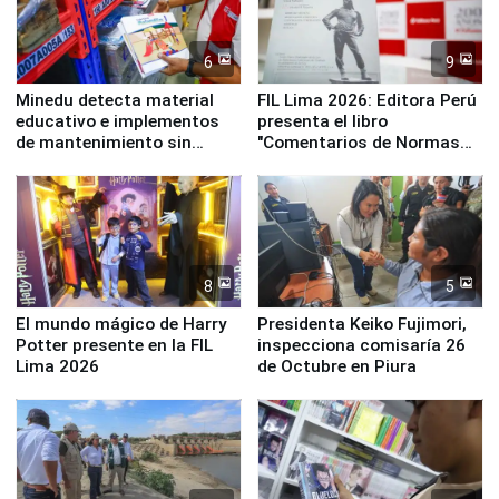
6
9
Minedu detecta material
FIL Lima 2026: Editora Perú
educativo e implementos
presenta el libro
de mantenimiento sin
"Comentarios de Normas
distribuir en almacenes de
Legales: Laboral Vl .
la UGEL 2
Derecho Colectivo"
8
5
El mundo mágico de Harry
Presidenta Keiko Fujimori,
Potter presente en la FIL
inspecciona comisaría 26
Lima 2026
de Octubre en Piura