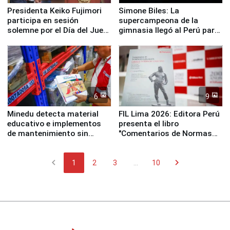
Presidenta Keiko Fujimori
Simone Biles: La
participa en sesión
supercampeona de la
solemne por el Día del Juez
gimnasia llegó al Perú para
y la Jueza
empezar cuenta regresiva a
Panamericanos Lima 2027
6
9
Minedu detecta material
FIL Lima 2026: Editora Perú
educativo e implementos
presenta el libro
de mantenimiento sin
"Comentarios de Normas
distribuir en almacenes de
Legales: Laboral Vl .
la UGEL 2
Derecho Colectivo"
chevron_left
chevron_right
1
2
3
...
10