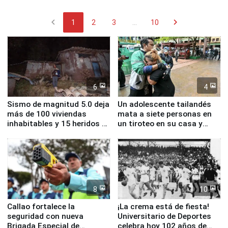
chevron_left
chevron_right
1
2
3
...
10
6
4
Sismo de magnitud 5.0 deja
Un adolescente tailandés
más de 100 viviendas
mata a siete personas en
inhabitables y 15 heridos en
un tiroteo en su casa y
Junín
escuela
8
10
Callao fortalece la
¡La crema está de fiesta!
seguridad con nueva
Universitario de Deportes
Brigada Especial de
celebra hoy 102 años de