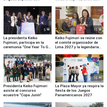
Turismo y moderno
fundación
equipamiento para
Serenazgo
5
10
La presidenta Keiko
Keiko Fujimori se reúne con
Fujimori, participa en la
el comité organizador de
ceremonia “One Year To Go
Lima 2027 y la legendaria
de Lima 2027”
Simone Biles
11
10
Presidenta Keiko Fujimori
La Plaza Mayor ya respira la
asiste al concurso
fiesta de los Juegos
ecuestre “Copa Junín”
Panamericanos 2027