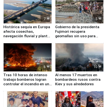
7
5
Histórica sequía en Europa
Gobierno de la presidenta
afecta cosechas,
Fujimori recupera
navegación fluvial y plantas
geomallas sin uso para
nucleares
proteger Santa Eulalia ante
Fenómeno El Niño
6
10
Tras 10 horas de intenso
Al menos 17 muertos en
trabajo bomberos logran
bombardeos rusos contra
controlar el incendio en una
Kiev y sus alrededores
planta química de Santiago
de Chile