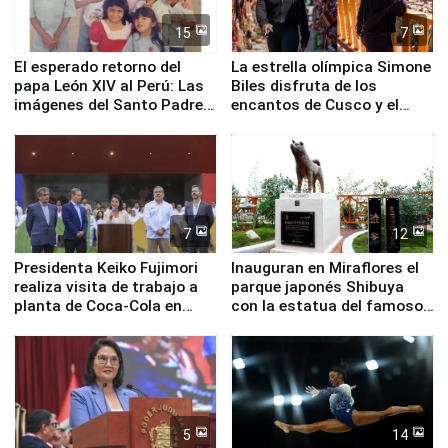
15
7
El esperado retorno del
La estrella olímpica Simone
papa León XIV al Perú: Las
Biles disfruta de los
imágenes del Santo Padre
encantos de Cusco y el
en su labor pastoral en
Valle Sagrado
nuestro país
7
12
Presidenta Keiko Fujimori
Inauguran en Miraflores el
realiza visita de trabajo a
parque japonés Shibuya
planta de Coca-Cola en
con la estatua del famoso
Pucusana
perro Hachiko
5
14