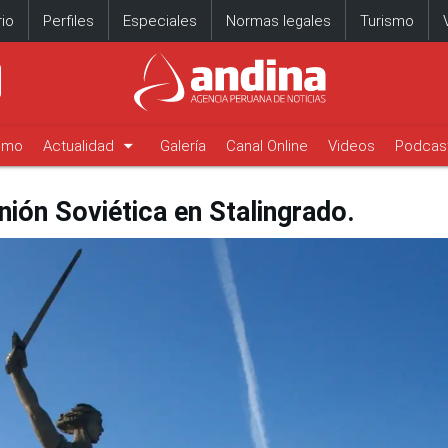
io
Perfiles
Especiales
Normas legales
Turismo
arrow_drop_down
timo
Actualidad
Galería
Canal Online
Videos
Podcas
Unión Soviética en Stalingrado.