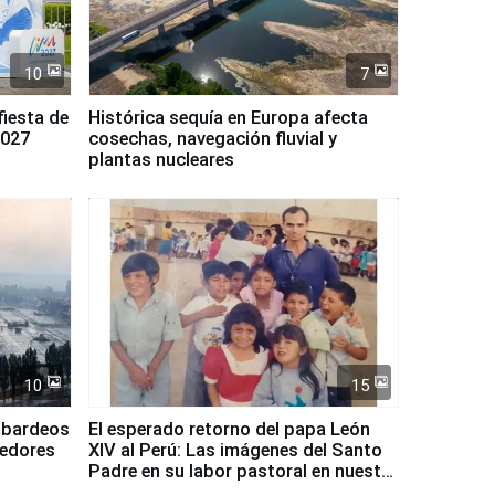
10
7
fiesta de
Histórica sequía en Europa afecta
2027
cosechas, navegación fluvial y
plantas nucleares
10
15
mbardeos
El esperado retorno del papa León
dedores
XIV al Perú: Las imágenes del Santo
Padre en su labor pastoral en nuestro
país