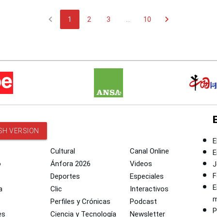
chevron_left
chevron_right
1
2
3
...
10
SH VERSION
E
Cultural
Canal Online
E
o
Ánfora 2026
Videos
J
F
Deportes
Especiales
E
a
Clic
Interactivos
m
Perfiles y Crónicas
Podcast
P
es
Ciencia y Tecnología
Newsletter