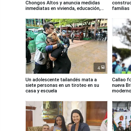
Chongos Altos y anuncia medidas
construc
inmediatas en vivienda, educación,
familias
salud y empleo
Junín
4
Un adolescente tailandés mata a
Callao f
siete personas en un tiroteo en su
nueva Br
casa y escuela
moderno
Serenaz