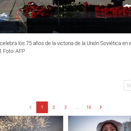
n, celebra los 75 años de la victoria de la Unión Soviétic
. Foto: AFP
chevron_left
chevron_right
1
2
3
...
10