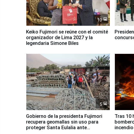
10
Keiko Fujimori se reúne con el comité
Presiden
organizador de Lima 2027 y la
concurso
legendaria Simone Biles
5
Gobierno de la presidenta Fujimori
Tras 10 
recupera geomallas sin uso para
bomberos
proteger Santa Eulalia ante
incendio
Fenómeno El Niño
Santiago