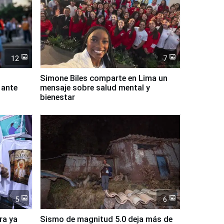
12
7
Simone Biles comparte en Lima un
 ante
mensaje sobre salud mental y
bienestar
5
6
ra ya
Sismo de magnitud 5.0 deja más de