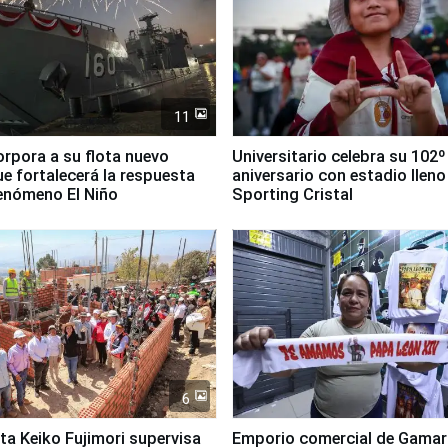
11
orpora a su flota nuevo
Universitario celebra su 102º
e fortalecerá la respuesta
aniversario con estadio lleno
fenómeno El Niño
Sporting Cristal
6
ta Keiko Fujimori supervisa
Emporio comercial de Gamar