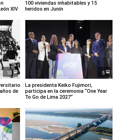
on
100 viviendas inhabitables y 15
León XIV
heridos en Junín
10
5
ersitario
La presidenta Keiko Fujimori,
 años de
participa en la ceremonia “One Year
To Go de Lima 2027”