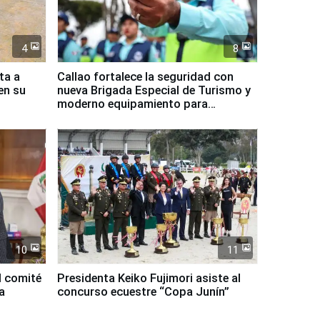
4
8
ta a
Callao fortalece la seguridad con
en su
nueva Brigada Especial de Turismo y
moderno equipamiento para
Serenazgo
10
11
l comité
Presidenta Keiko Fujimori asiste al
a
concurso ecuestre “Copa Junín”