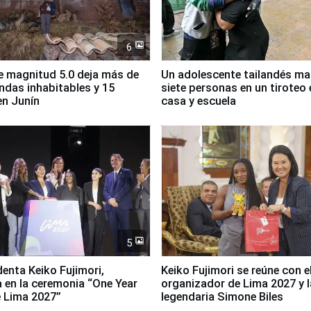
6
 magnitud 5.0 deja más de
Un adolescente tailandés ma
endas inhabitables y 15
siete personas en un tiroteo 
en Junín
casa y escuela
5
denta Keiko Fujimori,
Keiko Fujimori se reúne con e
a en la ceremonia “One Year
organizador de Lima 2027 y l
 Lima 2027”
legendaria Simone Biles