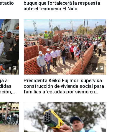
Estadio
buque que fortalecerá la respuesta
ante el fenómeno El Niño
8
6
ga a
Presidenta Keiko Fujimori supervisa
didas
construcción de vivienda social para
ación,
familias afectadas por sismo en
Junín