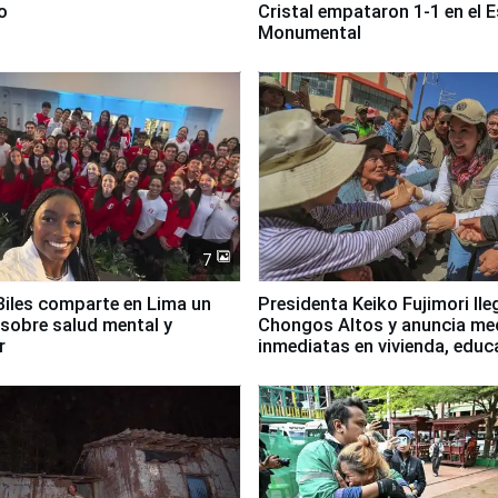
o
Cristal empataron 1-1 en el 
Monumental
7
iles comparte en Lima un
Presidenta Keiko Fujimori lle
sobre salud mental y
Chongos Altos y anuncia me
r
inmediatas en vivienda, educ
salud y empleo