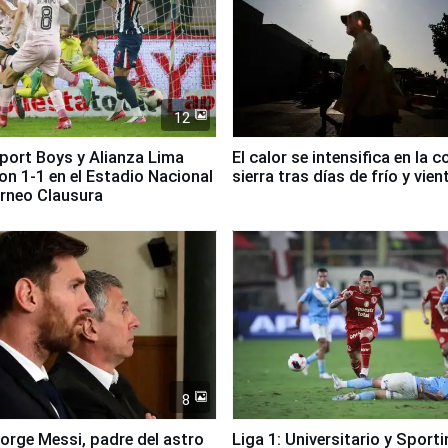
12
Sport Boys y Alianza Lima
El calor se intensifica en la c
n 1-1 en el Estadio Nacional
sierra tras días de frío y vien
orneo Clausura
8
Jorge Messi, padre del astro
Liga 1: Universitario y Sport