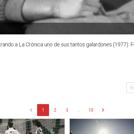
trando a La Crónica uno de sus tantos galardones (1977). 
chevron_left
chevron_right
1
2
3
...
10