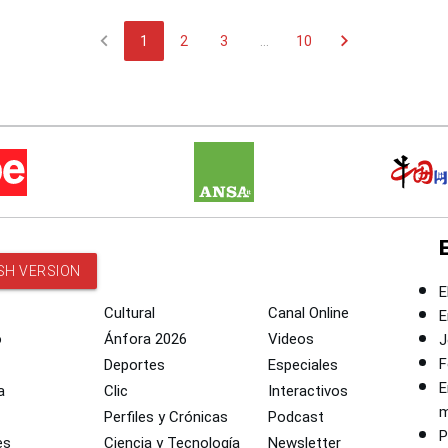
chevron_left
chevron_right
1
2
3
...
10
SH VERSION
E
Cultural
Canal Online
E
o
Ánfora 2026
Videos
J
F
Deportes
Especiales
E
a
Clic
Interactivos
m
Perfiles y Crónicas
Podcast
P
es
Ciencia y Tecnología
Newsletter