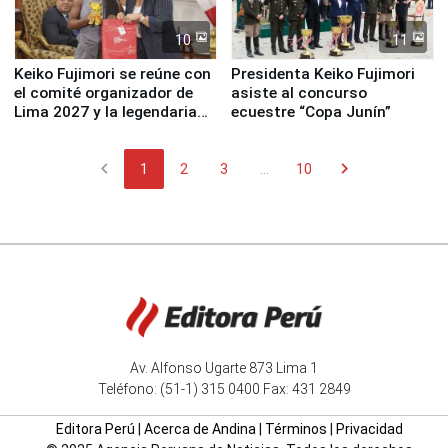
10
11
Keiko Fujimori se reúne con
Presidenta Keiko Fujimori
el comité organizador de
asiste al concurso
Lima 2027 y la legendaria
ecuestre “Copa Junín”
Simone Biles
chevron_left
chevron_right
1
2
3
...
10
Av. Alfonso Ugarte 873 Lima 1
Teléfono: (51-1) 315 0400 Fax: 431 2849
Editora Perú
|
Acerca de Andina
|
Términos
|
Privacidad