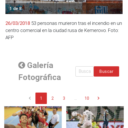
1 de 8
26/03/2018
53 personas murieron tras el incendio en un
centro comercial en la ciudad rusa de Kemerovo. Foto:
AFP
Galería
Buscar
Fotográfica
chevron_left
chevron_right
1
2
3
...
10