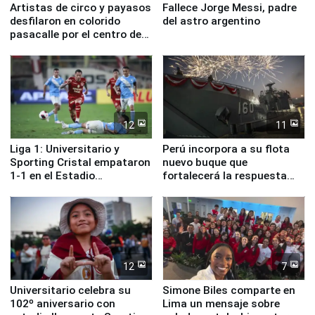
Artistas de circo y payasos
Fallece Jorge Messi, padre
desfilaron en colorido
del astro argentino
pasacalle por el centro de
Lima
12
11
Liga 1: Universitario y
Perú incorpora a su flota
Sporting Cristal empataron
nuevo buque que
1-1 en el Estadio
fortalecerá la respuesta
Monumental
ante el fenómeno El Niño
12
7
Universitario celebra su
Simone Biles comparte en
102º aniversario con
Lima un mensaje sobre