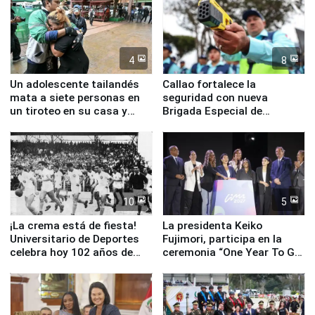
4
8
Un adolescente tailandés
Callao fortalece la
mata a siete personas en
seguridad con nueva
un tiroteo en su casa y
Brigada Especial de
escuela
Turismo y moderno
equipamiento para
Serenazgo
10
5
¡La crema está de fiesta!
La presidenta Keiko
Universitario de Deportes
Fujimori, participa en la
celebra hoy 102 años de
ceremonia “One Year To Go
fundación
de Lima 2027”