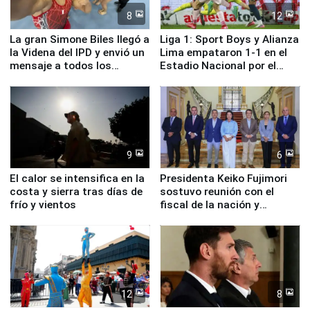
8
12
La gran Simone Biles llegó a
Liga 1: Sport Boys y Alianza
la Videna del IPD y envió un
Lima empataron 1-1 en el
mensaje a todos los
Estadio Nacional por el
deportistas del Perú
Torneo Clausura
9
6
El calor se intensifica en la
Presidenta Keiko Fujimori
costa y sierra tras días de
sostuvo reunión con el
frío y vientos
fiscal de la nación y
ministros de Estado
12
8