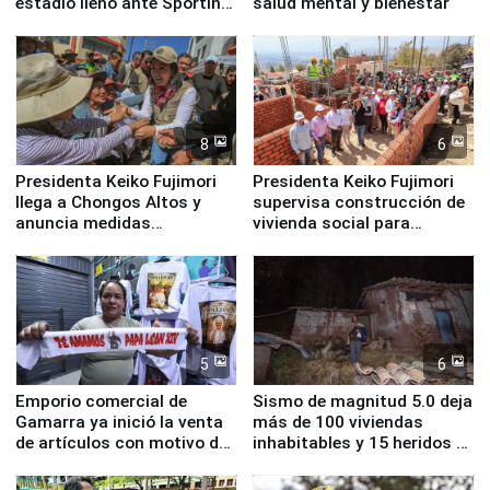
estadio lleno ante Sporting
salud mental y bienestar
Cristal
8
6
Presidenta Keiko Fujimori
Presidenta Keiko Fujimori
llega a Chongos Altos y
supervisa construcción de
anuncia medidas
vivienda social para
inmediatas en vivienda,
familias afectadas por
educación, salud y empleo
sismo en Junín
5
6
Emporio comercial de
Sismo de magnitud 5.0 deja
Gamarra ya inició la venta
más de 100 viviendas
de artículos con motivo de
inhabitables y 15 heridos en
la visita del papa León XIV
Junín