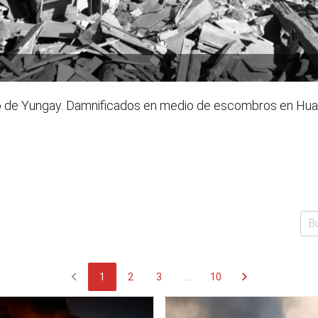
to de Yungay. Damnificados en medio de escombros en Hua
chevron_left
chevron_right
1
2
3
...
10