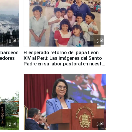
10
15
mbardeos
El esperado retorno del papa León
dedores
XIV al Perú: Las imágenes del Santo
Padre en su labor pastoral en nuestro
país
12
5