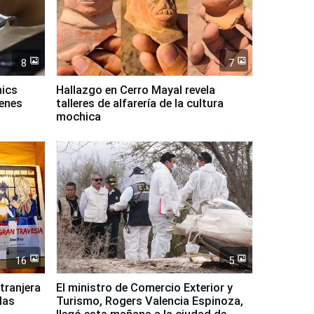
8
7
mics
Hallazgo en Cerro Mayal revela
venes
talleres de alfarería de la cultura
mochica
16
5
xtranjera
El ministro de Comercio Exterior y
las
Turismo, Rogers Valencia Espinoza,