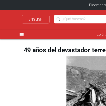
Bicentenar
ENGLISH
menu
Lo úl
49 años del devastador terr