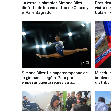
La estrella olímpica Simone Biles
Presiden
disfruta de los encantos de Cusco y
visita d
el Valle Sagrado
Cola en
14
Simone Biles: La supercampeona de
Minedu d
la gimnasia llegó al Perú para
impleme
empezar cuenta regresiva a
distribu
Panamericanos Lima 2027