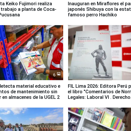
ta Keiko Fujimori realiza
Inauguran en Miraflores el p
e trabajo a planta de Coca-
japonés Shibuya con la estat
 Pucusana
famoso perro Hachiko
6
etecta material educativo e
FIL Lima 2026: Editora Perú 
ntos de mantenimiento sin
el libro "Comentarios de No
ir en almacenes de la UGEL 2
Legales: Laboral Vl . Derecho
Colectivo"