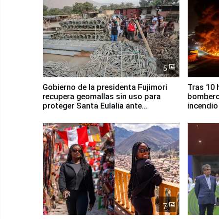
5
Gobierno de la presidenta Fujimori
Tras 10 
recupera geomallas sin uso para
bomberos
proteger Santa Eulalia ante
incendio
Fenómeno El Niño
Santiago
7