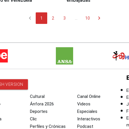
o en Venezuela
embajadas
chevron_left
chevron_right
1
2
3
...
10
SH VERSION
E
Cultural
Canal Online
E
o
Ánfora 2026
Videos
J
F
Deportes
Especiales
E
a
Clic
Interactivos
m
Perfiles y Crónicas
Podcast