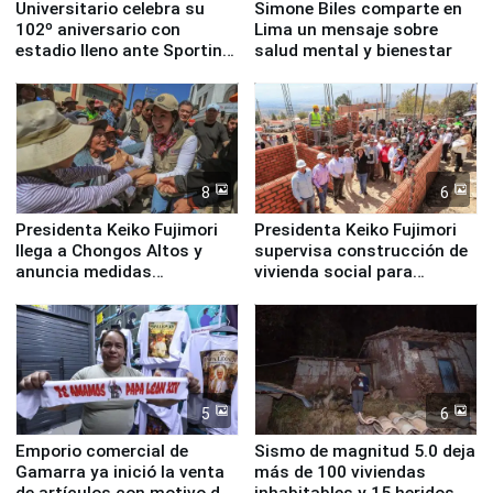
Universitario celebra su
Simone Biles comparte en
102º aniversario con
Lima un mensaje sobre
estadio lleno ante Sporting
salud mental y bienestar
Cristal
8
6
Presidenta Keiko Fujimori
Presidenta Keiko Fujimori
llega a Chongos Altos y
supervisa construcción de
anuncia medidas
vivienda social para
inmediatas en vivienda,
familias afectadas por
educación, salud y empleo
sismo en Junín
5
6
Emporio comercial de
Sismo de magnitud 5.0 deja
Gamarra ya inició la venta
más de 100 viviendas
de artículos con motivo de
inhabitables y 15 heridos en