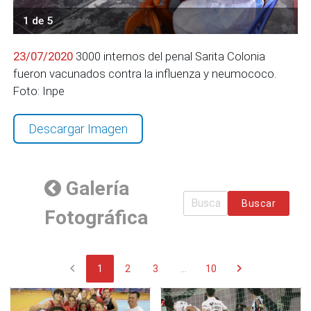
1 de 5
23/07/2020
3000 internos del penal Sarita Colonia
fueron vacunados contra la influenza y neumococo.
Foto: Inpe
Descargar Imagen
Galería
Buscar
Fotográfica
chevron_left
chevron_right
1
2
3
...
10