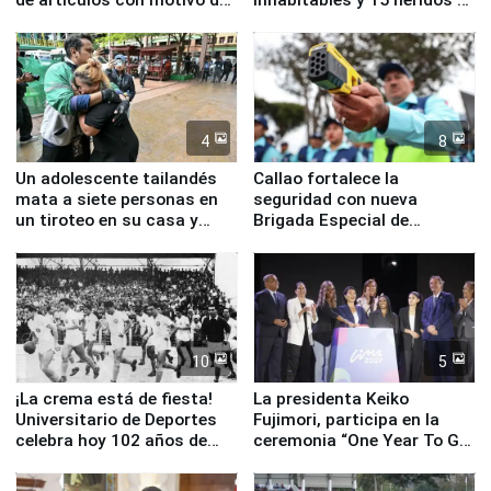
la visita del papa León XIV
Junín
4
8
Un adolescente tailandés
Callao fortalece la
mata a siete personas en
seguridad con nueva
un tiroteo en su casa y
Brigada Especial de
escuela
Turismo y moderno
equipamiento para
Serenazgo
10
5
¡La crema está de fiesta!
La presidenta Keiko
Universitario de Deportes
Fujimori, participa en la
celebra hoy 102 años de
ceremonia “One Year To Go
fundación
de Lima 2027”