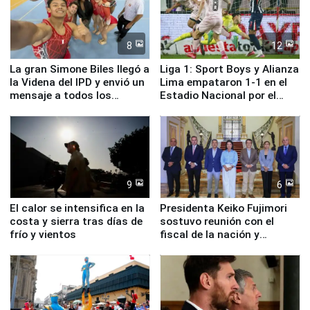
8
12
La gran Simone Biles llegó a
Liga 1: Sport Boys y Alianza
la Videna del IPD y envió un
Lima empataron 1-1 en el
mensaje a todos los
Estadio Nacional por el
deportistas del Perú
Torneo Clausura
9
6
El calor se intensifica en la
Presidenta Keiko Fujimori
costa y sierra tras días de
sostuvo reunión con el
frío y vientos
fiscal de la nación y
ministros de Estado