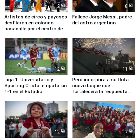
12
8
Artistas de circo y payasos
Fallece Jorge Messi, padre
desfilaron en colorido
del astro argentino
pasacalle por el centro de
Lima
12
11
Liga 1: Universitario y
Perú incorpora a su flota
Sporting Cristal empataron
nuevo buque que
1-1 en el Estadio
fortalecerá la respuesta
Monumental
ante el fenómeno El Niño
12
7