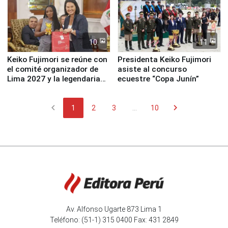
10
11
Keiko Fujimori se reúne con
Presidenta Keiko Fujimori
el comité organizador de
asiste al concurso
Lima 2027 y la legendaria
ecuestre “Copa Junín”
Simone Biles
chevron_left
chevron_right
1
2
3
...
10
Av. Alfonso Ugarte 873 Lima 1
Teléfono: (51-1) 315 0400 Fax: 431 2849