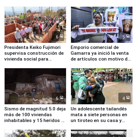
inmediatas en vivienda,
educación, salud y empleo
6
5
Presidenta Keiko Fujimori
Emporio comercial de
supervisa construcción de
Gamarra ya inició la venta
vivienda social para
de artículos con motivo de
familias afectadas por
la visita del papa León XIV
sismo en Junín
6
4
Sismo de magnitud 5.0 deja
Un adolescente tailandés
más de 100 viviendas
mata a siete personas en
inhabitables y 15 heridos en
un tiroteo en su casa y
Junín
escuela