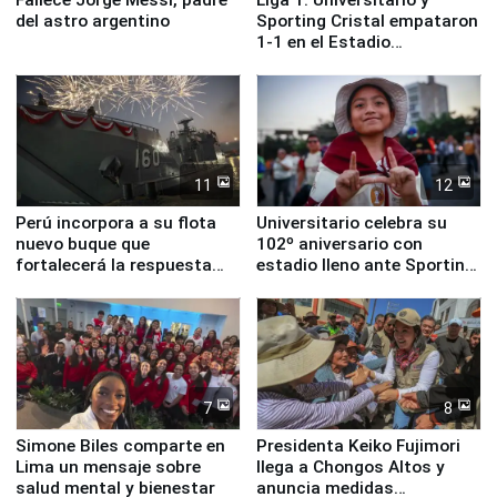
del astro argentino
Sporting Cristal empataron
1-1 en el Estadio
Monumental
11
12
Perú incorpora a su flota
Universitario celebra su
nuevo buque que
102º aniversario con
fortalecerá la respuesta
estadio lleno ante Sporting
ante el fenómeno El Niño
Cristal
7
8
Simone Biles comparte en
Presidenta Keiko Fujimori
Lima un mensaje sobre
llega a Chongos Altos y
salud mental y bienestar
anuncia medidas