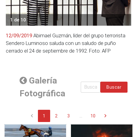
1 de 10
12/09/2019
Abimael Guzmán, líder del grupo terrorista
Sendero Luminoso saluda con un saludo de puño
cerrado el 24 de septiembre de 1992. Foto: AFP
Galería
Buscar
Fotográfica
chevron_left
chevron_right
1
2
3
...
10