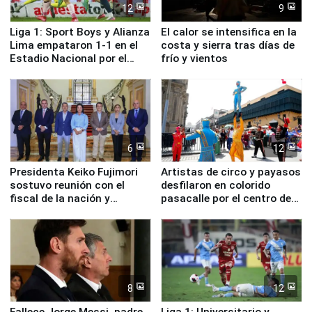
12
9
Liga 1: Sport Boys y Alianza
El calor se intensifica en la
Lima empataron 1-1 en el
costa y sierra tras días de
Estadio Nacional por el
frío y vientos
Torneo Clausura
6
12
Presidenta Keiko Fujimori
Artistas de circo y payasos
sostuvo reunión con el
desfilaron en colorido
fiscal de la nación y
pasacalle por el centro de
ministros de Estado
Lima
8
12
Fallece Jorge Messi, padre
Liga 1: Universitario y