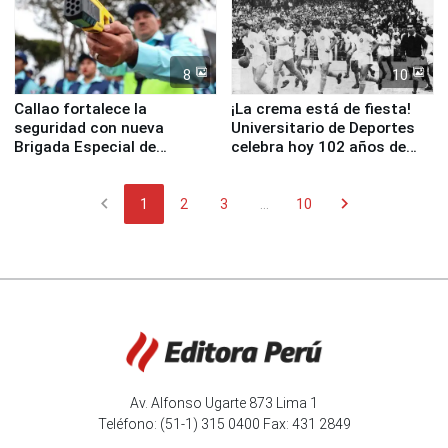
8
10
Callao fortalece la
¡La crema está de fiesta!
seguridad con nueva
Universitario de Deportes
Brigada Especial de
celebra hoy 102 años de
Turismo y moderno
fundación
equipamiento para
chevron_left
chevron_right
Serenazgo
1
2
3
...
10
Av. Alfonso Ugarte 873 Lima 1
Teléfono: (51-1) 315 0400 Fax: 431 2849