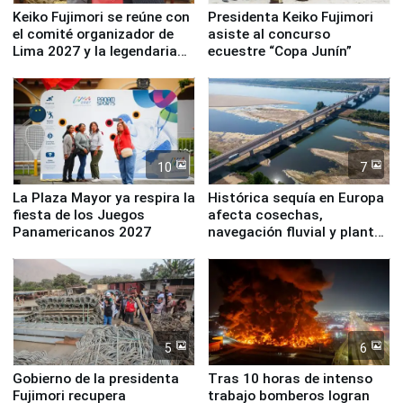
Keiko Fujimori se reúne con
Presidenta Keiko Fujimori
el comité organizador de
asiste al concurso
Lima 2027 y la legendaria
ecuestre “Copa Junín”
Simone Biles
10
7
La Plaza Mayor ya respira la
Histórica sequía en Europa
fiesta de los Juegos
afecta cosechas,
Panamericanos 2027
navegación fluvial y plantas
nucleares
5
6
Gobierno de la presidenta
Tras 10 horas de intenso
Fujimori recupera
trabajo bomberos logran