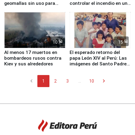
geomallas sin uso para
controlar el incendio en una
proteger Santa Eulalia ante
planta química de Santiago
Fenómeno El Niño
de Chile
10
15
Al menos 17 muertos en
El esperado retorno del
bombardeos rusos contra
papa León XIV al Perú: Las
Kiev y sus alrededores
imágenes del Santo Padre
en su labor pastoral en
nuestro país
chevron_left
chevron_right
1
2
3
...
10