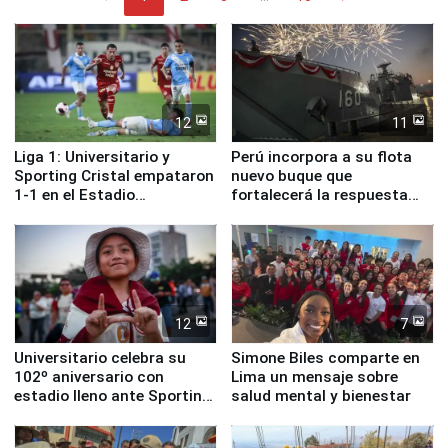
12
11
Liga 1: Universitario y
Perú incorpora a su flota
Sporting Cristal empataron
nuevo buque que
1-1 en el Estadio
fortalecerá la respuesta
Monumental
ante el fenómeno El Niño
12
7
Universitario celebra su
Simone Biles comparte en
102º aniversario con
Lima un mensaje sobre
estadio lleno ante Sporting
salud mental y bienestar
Cristal