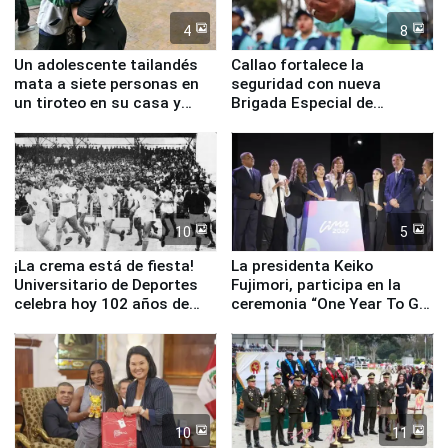
4
8
Un adolescente tailandés
Callao fortalece la
mata a siete personas en
seguridad con nueva
un tiroteo en su casa y
Brigada Especial de
escuela
Turismo y moderno
equipamiento para
Serenazgo
10
5
¡La crema está de fiesta!
La presidenta Keiko
Universitario de Deportes
Fujimori, participa en la
celebra hoy 102 años de
ceremonia “One Year To Go
fundación
de Lima 2027”
10
11