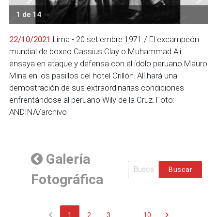
1 de 14
22/10/2021
Lima - 20 setiembre 1971 / El excampeón
mundial de boxeo Cassius Clay o Muhammad Ali
ensaya en ataque y defensa con el ídolo peruano Mauro
Mina en los pasillos del hotel Crillón. Alí hará una
demostración de sus extraordinarias condiciones
enfrentándose al peruano Wily de la Cruz. Foto:
ANDINA/archivo
Galería
Buscar
Fotográfica
chevron_left
chevron_right
1
2
3
...
10