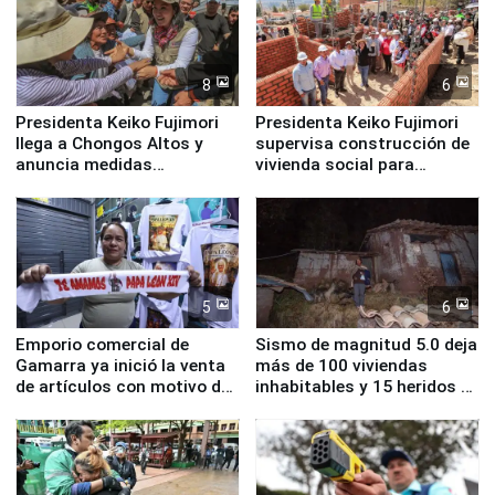
8
6
Presidenta Keiko Fujimori
Presidenta Keiko Fujimori
llega a Chongos Altos y
supervisa construcción de
anuncia medidas
vivienda social para
inmediatas en vivienda,
familias afectadas por
educación, salud y empleo
sismo en Junín
5
6
Emporio comercial de
Sismo de magnitud 5.0 deja
Gamarra ya inició la venta
más de 100 viviendas
de artículos con motivo de
inhabitables y 15 heridos en
la visita del papa León XIV
Junín